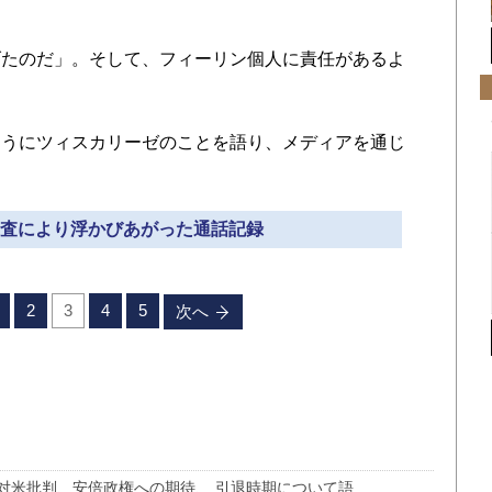
たのだ」。そして、フィーリン個人に責任があるよ
。
うにツィスカリーゼのことを語り、メディアを通じ
の捜査により浮かびあがった通話記録
2
3
4
5
次へ
 対米批判、安倍政権への期待、 引退時期について語