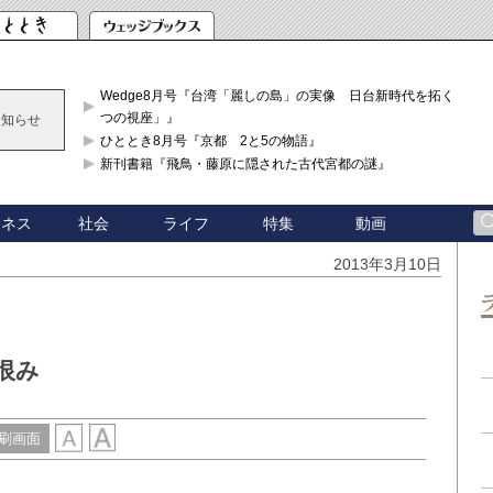
Wedge8月号『台湾「麗しの島」の実像 日台新時代を拓く「3
つの視座」』
お知らせ
ひととき8月号『京都 2と5の物語』
新刊書籍『飛鳥・藤原に隠された古代宮都の謎』
ジネス
社会
ライフ
特集
動画
2013年3月10日
恨み
刷画面