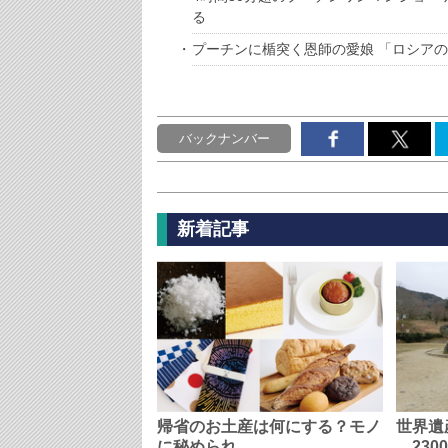
る
プーチンに楯突く恩師の愛娘 「ロシア
バックナンバー
新着記事
帰省のお土産は何にする？モノ
世界遺
に秘められ…
230