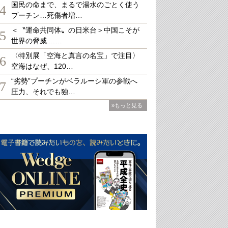
国民の命まで、まるで湯水のごとく使う
4
プーチン…死傷者増…
＜〝運命共同体〟の日米台＞中国こそが
5
世界の脅威....…
〈特別展「空海と真言の名宝」で注目〉
6
空海はなぜ、120…
“劣勢”プーチンがベラルーシ軍の参戦へ
7
圧力、それでも独…
»もっと見る