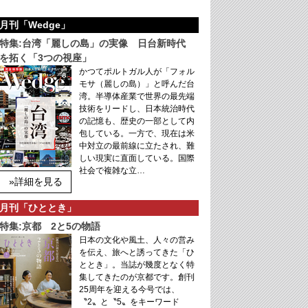
月刊「Wedge」
特集:台湾「麗しの島」の実像 日台新時代
を拓く「3つの視座」
かつてポルトガル人が「フォル
モサ（麗しの島）」と呼んだ台
湾。半導体産業で世界の最先端
技術をリードし、日本統治時代
の記憶も、歴史の一部として内
包している。一方で、現在は米
中対立の最前線に立たされ、難
しい現実に直面している。国際
社会で複雑な立…
»詳細を見る
月刊「ひととき」
特集:京都 2と5の物語
日本の文化や風土、人々の営み
を伝え、旅へと誘ってきた「ひ
ととき」。当誌が幾度となく特
集してきたのが京都です。創刊
25周年を迎える今号では、
〝2〟と〝5〟をキーワード