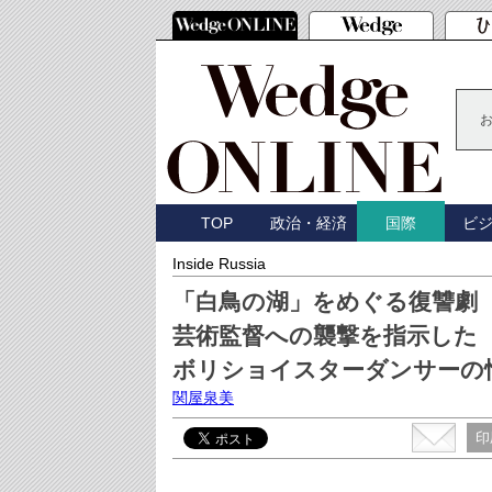
TOP
政治・経済
ビ
国際
Inside Russia
「白鳥の湖」をめぐる復讐劇
芸術監督への襲撃を指示した
ボリショイスターダンサーの
関屋泉美
印