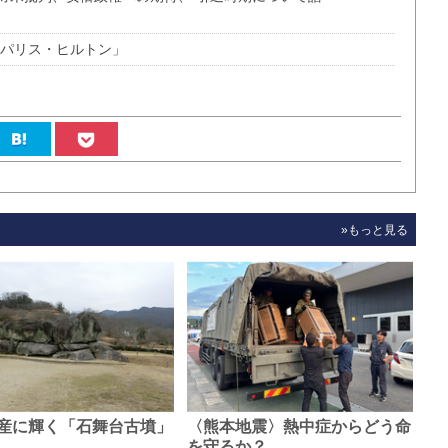
のパリス・ヒルトン」
»もっと見る
産に輝く「石舞台古墳」
〈熊本地震〉熱中症からどう命
0…
を守るか？…