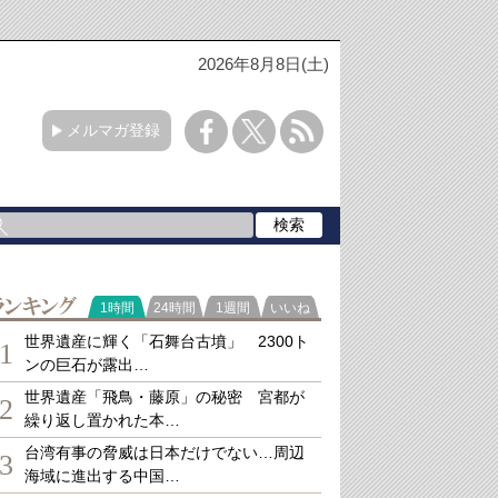
2026年8月8日(土)
メルマガ登録
ランキング
1時間
24時間
1週間
いいね
世界遺産に輝く「石舞台古墳」 2300ト
1
ンの巨石が露出…
世界遺産「飛鳥・藤原」の秘密 宮都が
2
繰り返し置かれた本…
台湾有事の脅威は日本だけでない…周辺
3
海域に進出する中国…