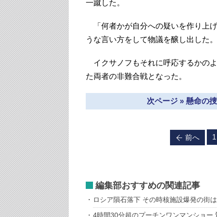
一蹴した。
「何者かが自分への疑いを作り上げ
うな言い方をして物議を醸し出した
イクサノフもそれに呼応するかのよ
た両者の非難合戦となった。
次ページ » 懸命
1
前へ
編集部おすすめの関連記事
ロシア隕石落下 その時核施設爆発の街は
4時間30分超のプーチンワンマンショー