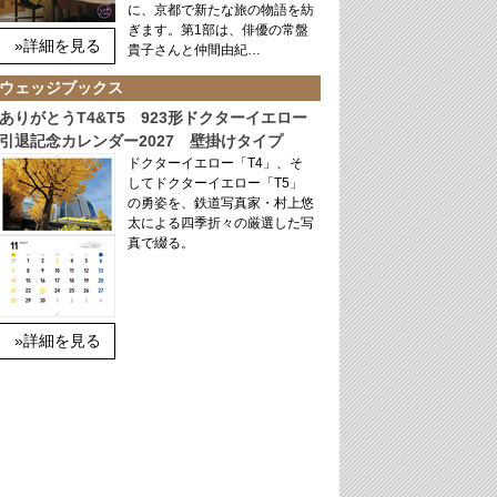
に、京都で新たな旅の物語を紡
ぎます。第1部は、俳優の常盤
»詳細を見る
貴子さんと仲間由紀…
ウェッジブックス
ありがとうT4&T5 923形ドクターイエロー
引退記念カレンダー2027 壁掛けタイプ
ドクターイエロー「T4」、そ
してドクターイエロー「T5」
の勇姿を、鉄道写真家・村上悠
太による四季折々の厳選した写
真で綴る。
»詳細を見る