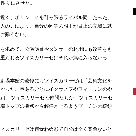
き彫りにさせた。
近く、ボリショイを引っ張るライバル同士だった。
配人の力により、自分の同等の相手が目上の立場に就
像に難くない。
を求めて、公演演目やダンサーの起用にも改革をも
を重んじるツィスカリーゼはそれが気に入らなかっ
劇場本館の改修にもツィスカリーゼは「芸術文化を
なかった。事あるごとにイクサノフやフィーリンのや
には、ツィスカリーゼと仲間たちが、ツィスカリーゼ
劇場トップの職務から解任させるようプーチン大統領
た。
ィスカリーゼは何食わぬ顔で自分は全く関係ないと