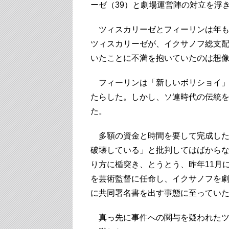
ーゼ（39）と劇場運営陣の対立を浮
ツィスカリーゼとフィーリンは年も
ツィスカリーゼが、イクサノフ総支
いたことに不満を抱いていたのは想
フィーリンは「新しいボリショイ」
たらした。しかし、ソ連時代の伝統
た。
多額の資金と時間を要して完成した
破壊している」と批判してはばから
り方に楯突き、とうとう、昨年11月
を芸術監督に任命し、イクサノフを
に共同署名書を出す事態に至ってい
真っ先に事件への関与を疑われたツ