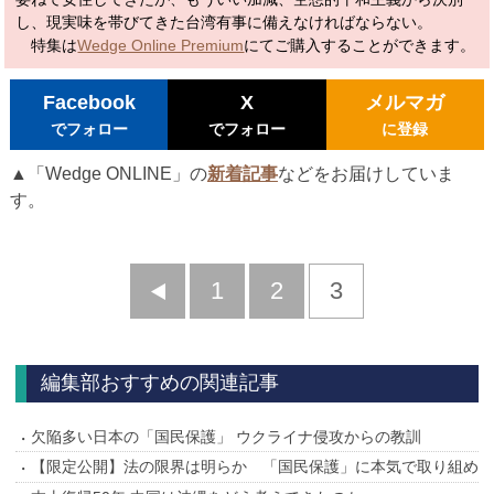
し、現実味を帯びてきた台湾有事に備えなければならない。
特集は
Wedge Online Premium
にてご購入することができます。
Facebook
X
メルマガ
でフォロー
でフォロー
に登録
▲「Wedge ONLINE」の
新着記事
などをお届けしていま
す。
前
1
2
3
へ
編集部おすすめの関連記事
欠陥多い日本の「国民保護」 ウクライナ侵攻からの教訓
【限定公開】法の限界は明らか 「国民保護」に本気で取り組め