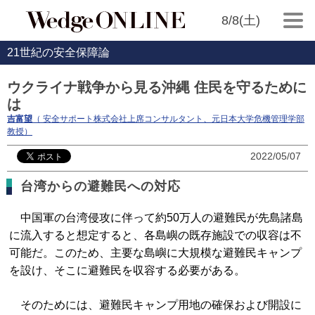
8/8(土)
21世紀の安全保障論
ウクライナ戦争から見る沖縄 住民を守るために
は
吉富望
（ 安全サポート株式会社上席コンサルタント、元日本大学危機管理学部
教授）
2022/05/07
台湾からの避難民への対応
中国軍の台湾侵攻に伴って約50万人の避難民が先島諸島
に流入すると想定すると、各島嶼の既存施設での収容は不
可能だ。このため、主要な島嶼に大規模な避難民キャンプ
を設け、そこに避難民を収容する必要がある。
そのためには、避難民キャンプ用地の確保および開設に