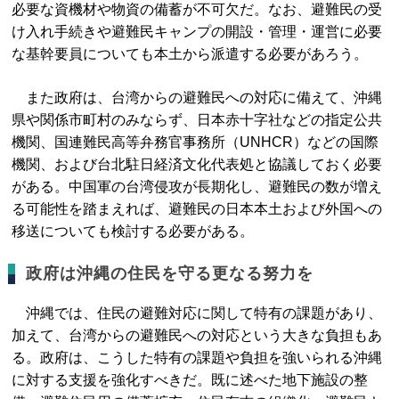
必要な資機材や物資の備蓄が不可欠だ。なお、避難民の受
け入れ手続きや避難民キャンプの開設・管理・運営に必要
な基幹要員についても本土から派遣する必要があろう。
また政府は、台湾からの避難民への対応に備えて、沖縄
県や関係市町村のみならず、日本赤十字社などの指定公共
機関、国連難民高等弁務官事務所（UNHCR）などの国際
機関、および台北駐日経済文化代表処と協議しておく必要
がある。中国軍の台湾侵攻が長期化し、避難民の数が増え
る可能性を踏まえれば、避難民の日本本土および外国への
移送についても検討する必要がある。
政府は沖縄の住民を守る更なる努力を
沖縄では、住民の避難対応に関して特有の課題があり、
加えて、台湾からの避難民への対応という大きな負担もあ
る。政府は、こうした特有の課題や負担を強いられる沖縄
に対する支援を強化すべきだ。既に述べた地下施設の整