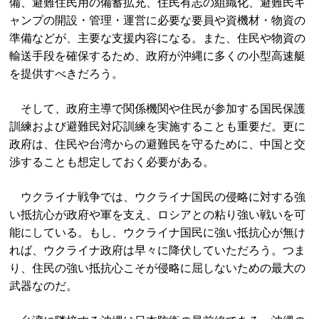
備、避難住民用の備蓄拡充、住民有志の組織化、避難民キ
ャンプの開設・管理・運営に必要な要員や資機材・物資の
準備などが、主要な支援内容になる。また、住民や物資の
輸送手段を確保するため、政府が沖縄に多くの小型高速艇
を提供すべきだろう。
そして、政府主導で関係機関や住民が参加する国民保護
訓練および避難民対応訓練を実施することも重要だ。更に
政府は、住民や台湾からの避難民を守るために、中国と交
渉することも想定しておく必要がある。
ウクライナ戦争では、ウクライナ国民の侵略に対する強
い抵抗心が政府や軍を支え、ロシアとの粘り強い戦いを可
能にしている。もし、ウクライナ国民に強い抵抗心が無け
れば、ウクライナ政府は早々に降伏していただろう。つま
り、住民の強い抵抗心こそが侵略に屈しないための最大の
武器なのだ。