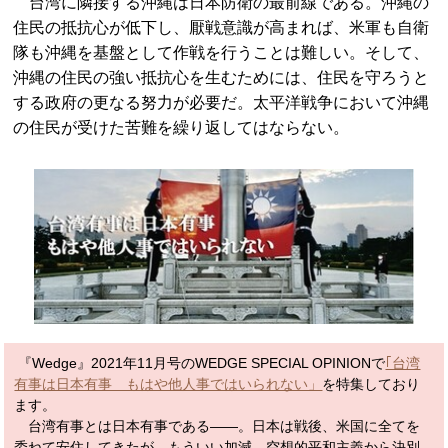
台湾に隣接する沖縄は日本防衛の最前線である。沖縄の
住民の抵抗心が低下し、厭戦意識が高まれば、米軍も自衛
隊も沖縄を基盤として作戦を行うことは難しい。そして、
沖縄の住民の強い抵抗心を生むためには、住民を守ろうと
する政府の更なる努力が必要だ。太平洋戦争において沖縄
の住民が受けた苦難を繰り返してはならない。
『Wedge』2021年11月号のWEDGE SPECIAL OPINIONで
｢台湾
有事は日本有事 もはや他人事ではいられない」
を特集しており
ます。
台湾有事とは日本有事である——。日本は戦後、米国に全てを
委ねて安住してきたが、もういい加減、空想的平和主義から決別