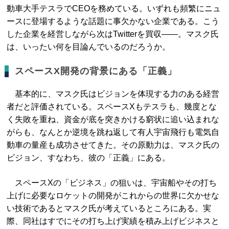
動車大手テスラでCEOを務めている。いずれも頻繁にニュ
ースに登場するような話題に事欠かない企業である。こう
した企業を経営しながら次はTwitterを買収――。マスク氏
は、いったい何を目論んでいるのだろうか。
スペースX開発の背景にある「正義」
基本的に、マスク氏はビジョンを体現する力のある経営
者だと評価されている。スペースXもテスラも、幾度とな
く失敗を重ね、資金が底を突きかける窮状に追い込まれな
がらも、なんとか逆境を跳ね返して有人宇宙飛行も電気自
動車の量産も成功させてきた。その原動力は、マスク氏の
ビジョン、すなわち、彼の「正義」にある。
スペースXの「ビジネス」の狙いは、宇宙船やその打ち
上げに必要なロケットの開発がこれからの世界に欠かせな
い技術であるとマスク氏が考えているところにある。実
際、同社はすでにその打ち上げ実績を積み上げビジネスと