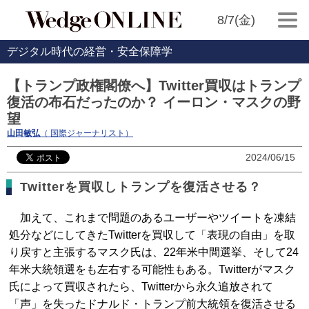
8/7(金)
デジタル時代の経営・安全保障学
【トランプ政権閣僚へ】Twitter買収はトランプ
復活の布石だったのか？ イーロン・マスクの野
望
山田敏弘
（ 国際ジャーナリスト）
2024/06/15
Twitterを買収しトランプを復活させる？
加えて、これまで問題のあるユーザーやツイートを凍結
処分などにしてきたTwitterを買収して「表現の自由」を取
り戻すと主張するマスク氏は、22年米中間選挙、そして24
年米大統領選をも左右する可能性もある。Twitterがマスク
氏によって買収されたら、Twitterから永久追放されて
「声」を失ったドナルド・トランプ前大統領を復活させる