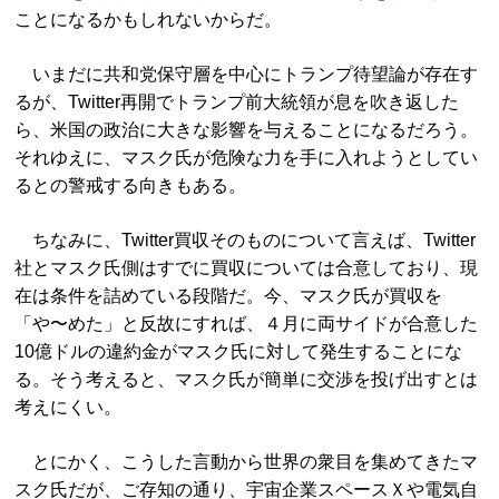
ことになるかもしれないからだ。
いまだに共和党保守層を中心にトランプ待望論が存在す
るが、Twitter再開でトランプ前大統領が息を吹き返した
ら、米国の政治に大きな影響を与えることになるだろう。
それゆえに、マスク氏が危険な力を手に入れようとしてい
るとの警戒する向きもある。
ちなみに、Twitter買収そのものについて言えば、Twitter
社とマスク氏側はすでに買収については合意しており、現
在は条件を詰めている段階だ。今、マスク氏が買収を
「や〜めた」と反故にすれば、４月に両サイドが合意した
10億ドルの違約金がマスク氏に対して発生することにな
る。そう考えると、マスク氏が簡単に交渉を投げ出すとは
考えにくい。
とにかく、こうした言動から世界の衆目を集めてきたマ
スク氏だが、ご存知の通り、宇宙企業スペースＸや電気自