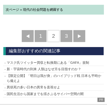
次ページ » 現代の社会問題を網羅する
前
1
2
3
次
へ
へ
編集部おすすめの関連記事
マスク氏ツイッター買収と転換期にある「GAFA」規制
新・宇宙時代の到来 人類はなぜ月を目指すのか？
【限定公開】「明日は我が身」のハイブリッド戦 日本も平時か
ら備えよ
異状死の多い日本の異常を直視せよ
国民生活から国家までを揺さぶるサイバー空間の闇
PR