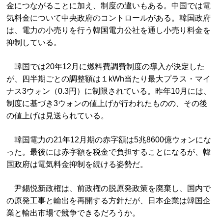
金につながることに加え、制度の違いもある。中国では電
気料金について中央政府のコントロールがある。韓国政府
は、電力の小売りを行う韓国電力公社を通し小売り料金を
抑制している。
韓国では20年12月に燃料費調費制度の導入が決定した
が、四半期ごとの調整額は１kWh当たり最大プラス・マイ
ナス3ウォン（0.3円）に制限されている。昨年10月には、
制度に基づき3ウォンの値上げが行われたものの、その後
の値上げは見送られている。
韓国電力の21年12月期の赤字額は5兆8600億ウォンにな
った。最後には赤字額を税金で負担することになるが、韓
国政府は電気料金抑制を続ける姿勢だ。
尹錫悦新政権は、前政権の脱原発政策を廃棄し、国内で
の原発工事と輸出を再開する方針だが、日本企業は韓国企
業と輸出市場で競争できるだろうか。