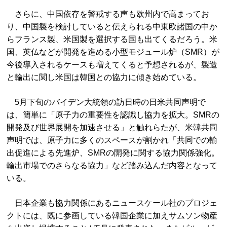
さらに、中国依存を警戒する声も欧州内で高まってお
り、中国製を検討していると伝えられる中東欧諸国の中か
らフランス製、米国製を選択する国も出てくるだろう。米
国、英仏などが開発を進める小型モジュール炉（SMR）が
今後導入されるケースも増えてくると予想されるが、製造
と輸出に関し米国は韓国との協力に傾き始めている。
5月下旬のバイデン大統領の訪日時の日米共同声明で
は、簡単に「原子力の重要性を認識し協力を拡大。SMRの
開発及び世界展開を加速させる」と触れらたが、米韓共同
声明では、原子力に多くのスペースが割かれ「共同での輸
出促進による先進炉、SMRの開発に関する協力関係強化。
輸出市場でのさらなる協力」など踏み込んだ内容となって
いる。
日本企業も協力関係にあるニュースケール社のプロジェ
クトには、既に参画している韓国企業に加えサムソン物産