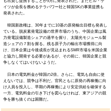
も出資し提携することが5月に発表された。またビル・ゲ
イツが会長を務めるテラパワー社と韓国SKの事業提携も
発表された。
韓国新政権は、30年までに10基の原発輸出目標も発表し
ている。脱炭素発電設備の世界市場のうち、中国企業は風
力発電設備製造シェアの過半を握り、太陽光モジュール製
造シェアの７割を握る。残る原子力の輸出市場獲得に向
け、日本企業は今後成長が見込まれるSMR市場を米国企業
と協力し開発する必要があるが、その前に、韓国企業と競
争しなくてはいけないようだ。
日本の電気料金が韓国の2倍。さらに、電気も自由に使
えないでは、競争は不利だ。官民ともに原発の再稼働に向
け人員を投入し、早期の再稼働により安定供給を確保する
一方、電気料金の引き下げを図らなければ、東アジアの競
争を勝ち抜くのは困難だ。