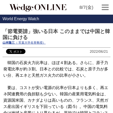
8/7(金)
World Energy Watch
「節電要請」強いる日本 このままでは中国と韓
国に負ける
山本隆三
（ 常葉大学名誉教授）
2022/06/21
韓国の石炭火力比率は、ほぼ４割ある。さらに、原子力
発電比率が約３割。日本との比較では、石炭と原子力が多
い分、再エネと天然ガス火力の比率が小さい。
要は、コストが安い電源の比率が日本よりも多く、再エ
ネ関連費用の負担額も少ない。韓国の産業用電気料金は、
資源国米国、カナダよりは高いものの、フランス、天然ガ
ス産出国イギリスを下回っている（図-5）。中国の電気料
金は地域と産業により異なるが、平均では韓国とフランス