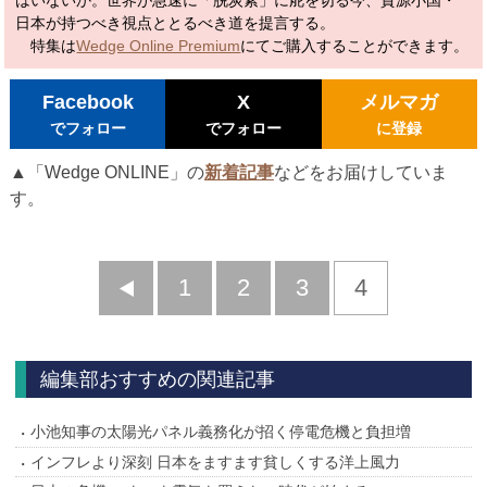
はいないか。世界が急速に「脱炭素」に舵を切る今、資源小国・
日本が持つべき視点ととるべき道を提言する。
特集は
Wedge Online Premium
にてご購入することができます。
Facebook
X
メルマガ
でフォロー
でフォロー
に登録
▲「Wedge ONLINE」の
新着記事
などをお届けしていま
す。
前
1
2
3
4
へ
編集部おすすめの関連記事
小池知事の太陽光パネル義務化が招く停電危機と負担増
インフレより深刻 日本をますます貧しくする洋上風力