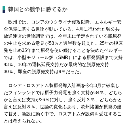
韓国との競争に勝てるか
欧州では、ロシアのウクライナ侵攻以降、エネルギー安
全保障に関する世論が動いている。4月に行われた独公共
放送連盟の世論調査では、今年末に予定されている脱原発
の中止を求める意見が53％と過半数を超えた。25年の脱原
発を止め35年まで原発を使い続けることを決めたベルギー
では、小型モジュール炉（SMR）による原発新設まで支持
43％、10年の運転延長支持だが最終的な脱原発支持
30％、即座の脱原発支持は9％だった。
ロシア・ロスアトム製原発導入計画を今年3月に破棄し
たフィンランドでは原子力発電を強く支持が34％、どちら
かと言えば支持が26％に対し、強く反対３％、どちらかと
言えば反対８％。世論の変化もあり、欧州諸国が原発の建
て替え、新設に動く中で、ロスアトムが設備を受注するこ
とは考えられない。