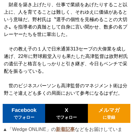
財産を築き上げたり、仕事で業績をあげたりすること以
上に、人を育てることは難しく、それゆえに価値があると
いう意味だ。野村氏は〝選手の個性を見極めることの大切
さ〟を指導者の真髄として自身に言い聞かせ、数多の名プ
レーヤーたちを世に輩出した。
その教え子の１人で日米通算313セーブの大偉業を成し
遂げ、22年に野球殿堂入りも果たした高津監督は故野村氏
の遺伝子と格言をしっかりと引き継ぎ、今日もベンチで采
配を振るっている。
世のビジネスパーソンも高津監督のマネジメント術は分
野こそ違えども多くの局面において参考になるはずだ。
Facebook
X
メルマガ
でフォロー
でフォロー
に登録
▲「Wedge ONLINE」の
新着記事
などをお届けしていま