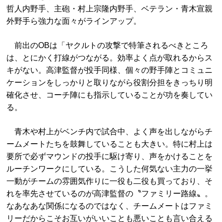
哲人内野手、主砲・村上宗隆内野手、ベテラン・青木宣親
外野手ら強力な面々がラインアップ。
前出のOBは「ヤクルトの攻撃で特筆されるべきところ
は、とにかく打線がつながる。効率よく点が取れるからス
キがない。高津監督が投手同様、個々の野手陣とコミュニ
ケーションをしっかりと取りながら役割分担をきっちり明
確化させ、コーチ陣にも指示していることが功を奏してい
る。
青木や村上がベンチ内で試合中、よく声を出しながらチ
ームメートたちを鼓舞していることも大きい。特に村上は
要所で必ずマウンドの投手に駆け寄り、声をかけることを
ルーチンワークにしている。こうした何気ない主力の一挙
一動がチームの雰囲気作りに一役も二役も買っており、そ
れを率先させているのが高津監督の〝ファミリー路線〟。
なあなあな関係になるのではなく、チームメートはファミ
リーだからこそお互いがいいことも悪いことも言い合える