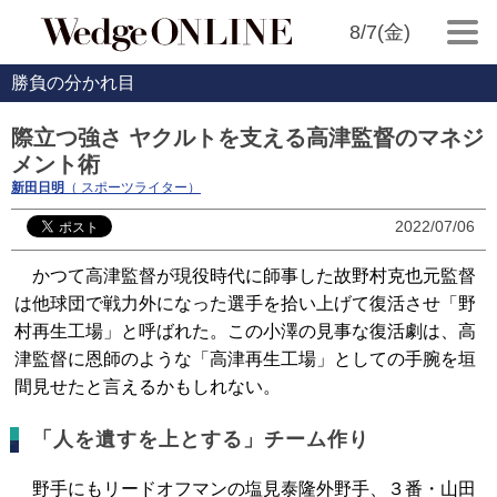
8/7(金)
勝負の分かれ目
際立つ強さ ヤクルトを支える高津監督のマネジ
メント術
新田日明
（ スポーツライター）
2022/07/06
かつて高津監督が現役時代に師事した故野村克也元監督
は他球団で戦力外になった選手を拾い上げて復活させ「野
村再生工場」と呼ばれた。この小澤の見事な復活劇は、高
津監督に恩師のような「高津再生工場」としての手腕を垣
間見せたと言えるかもしれない。
「人を遺すを上とする」チーム作り
野手にもリードオフマンの塩見泰隆外野手、３番・山田