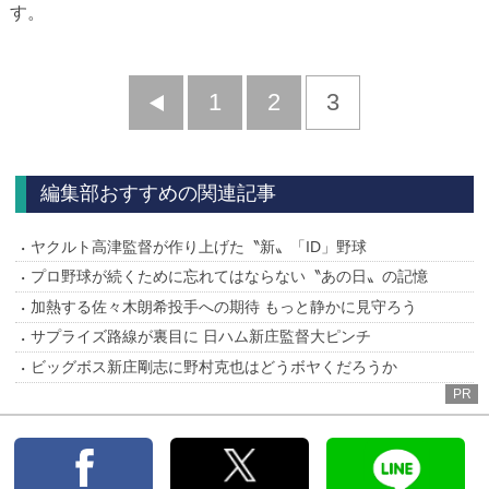
す。
前
1
2
3
へ
編集部おすすめの関連記事
ヤクルト高津監督が作り上げた〝新〟「ID」野球
プロ野球が続くために忘れてはならない〝あの日〟の記憶
加熱する佐々木朗希投手への期待 もっと静かに見守ろう
サプライズ路線が裏目に 日ハム新庄監督大ピンチ
ビッグボス新庄剛志に野村克也はどうボヤくだろうか
PR