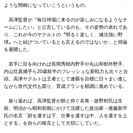
ような間柄になっていこうというもの。
高津監督が『毎日球場に来るのが楽しみになるようなチ
ームにしたい』と公言しているのも、その姿勢の表れであ
り、これが今のヤクルトの〝明るく楽しく、滅法強い野
球〟へと結びついているとも言えるのではないか」と持論
を展開した。
若手に目を向ければ長岡秀樹内野手や丸山和郁外野手、
内山壮真捕手ら20歳前半のフレッシュな新戦力も次々と台
頭。高津ヤクルトは王者として連覇を目標に日々まい進し
ながら世代交代も図り、育成プランを順調に進めている。
振り返れば、高津監督が師と仰ぐ名将・故野村氏は生
前、明治から昭和初期にかけて活躍した政治家・後藤新平
氏の名言「財を遺すは下、仕事を遺すは中、人を遺すを上
とする」を自らの格言として大切にしていた。