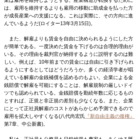
業は雇用を維持しようとする。産業構造が転換するために
は、雇用を維持するよりも雇用の移動に助成金を払った方
が成長産業への支援になる。これは実際に、その方向に進
んでいるようだ(ロイター13年3月15日)。
また、解雇よりも賃金を自由に決められるようにした方
が簡単である。一度決めた賃金を下げるのは合理的理由が
いる。その理由を裁判官が納得するように説明するのは難
しい。例えば、10年前までの賃金には自由に引き下げられ
るようにするとしてはどうだろうか。多くの経済学者が唱
えている解雇の金銭補償を認めるのもよい。企業による金
銭賠償で解雇を可能にすることは、解雇規制の厳しいドイ
ツでも認められている。金銭賠償を勤続年数に応じるもの
とすれば、正規と非正規の差別も少なくなる。また、企業
にとって正社員解雇のコストがあらかじめ予測できるので
雇用を拡大しやすくなる(八代尚宏氏
『新自由主義の復権』
第7章、中公新書)。