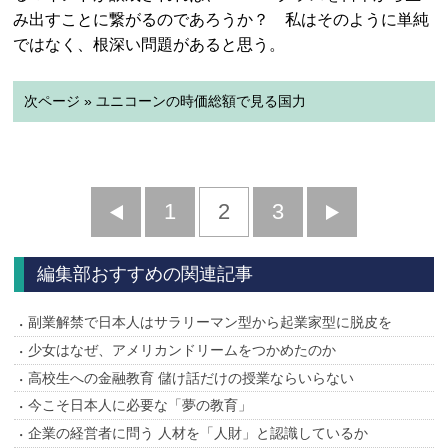
み出すことに繋がるのであろうか？ 私はそのように単純
ではなく、根深い問題があると思う。
次ページ » ユニコーンの時価総額で見る国力
前
1
2
3
次
へ
へ
編集部おすすめの関連記事
副業解禁で日本人はサラリーマン型から起業家型に脱皮を
少女はなぜ、アメリカンドリームをつかめたのか
高校生への金融教育 儲け話だけの授業ならいらない
今こそ日本人に必要な「夢の教育」
企業の経営者に問う 人材を「人財」と認識しているか