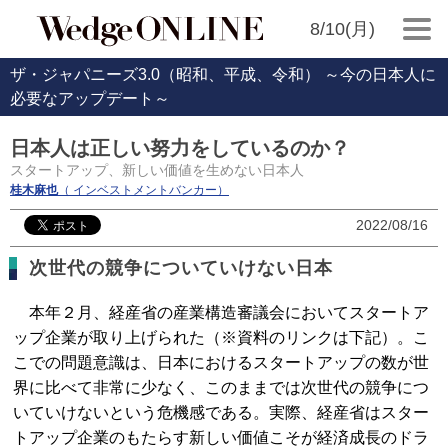
8/10(月)
ザ・ジャパニーズ3.0（昭和、平成、令和） ～今の日本人に
必要なアップデート～
日本人は正しい努力をしているのか？
スタートアップ、新しい価値を生めない日本人
桂木麻也
（ インベストメントバンカー）
2022/08/16
次世代の競争についていけない日本
本年２月、経産省の産業構造審議会においてスタートア
ップ企業が取り上げられた（※資料のリンクは下記）。こ
こでの問題意識は、日本におけるスタートアップの数が世
界に比べて非常に少なく、このままでは次世代の競争につ
いていけないという危機感である。実際、経産省はスター
トアップ企業のもたらす新しい価値こそが経済成長のドラ