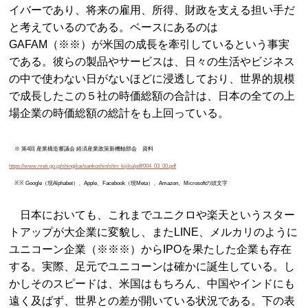
イバーであり、将来の雇用、所得、財政を支える担い手だ
と考えているのである。ベースにあるのは
GAFAM（※※）が米国の成長を牽引しているという事実
である。彼らの製品やサービスは、日々の生活やビジネス
の中で使わない日がないほどに浸透しており、世界的規模
で成長したこの５社の時価総額の合計は、日本の全ての上
場企業の時価総額の総計をも上回っている。
※ 第4回 産業構造審議会 経済産業政策新機軸部会 資料
https://www.meti.go.jp/shingikai/sankoshin/shin_kijiku/pdf/004_03_00.pdf
※※ Google（現Alphabet）、Apple、Facebook（現Meta）、Amazon、Microsoftの頭文字
日本においても、これまでユニクロや楽天というスター
トアップが大企業に変貌し、またLINE、メルカリのように
ユニコーン企業（※※※）からIPOを果たした企業も存在
する。実際、足元でユニコーンは確かに誕生している。し
かしそのスピードは、米国はもちろん、中国やインドにも
遠く及ばず、世界との差が開いている状況である。下の表