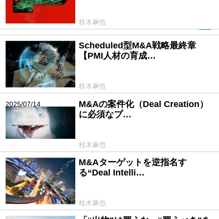
桂木麻也
PR
Scheduled型M&A戦略最終章
2025/08/27
【PMI人材の育成…
桂木麻也
M&Aの案件化（Deal Creation）
2025/07/14
に必須なプ…
桂木麻也
M&Aターゲットを逆指名す
2025/06/25
る“Deal Intelli…
桂木麻也