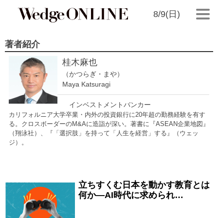
8/9(日)
著者紹介
桂木麻也
（かつらぎ・まや）
Maya Katsuragi
インベストメントバンカー
カリフォルニア大学卒業・内外の投資銀行に20年超の勤務経験を有す
る。クロスボーダーのM&Aに造詣が深い。著書に『ASEAN企業地図』
（翔泳社）、『「選択肢」を持って「人生を経営」する』（ウェッ
ジ）。
立ちすくむ日本を動かす教育とは
2026/02/14
何か―AI時代に求められ…