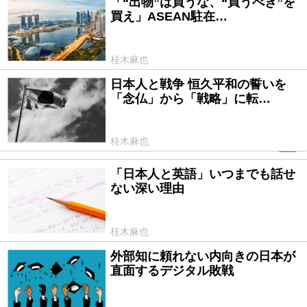
「“出物”は買うな、“買うべき”を
2025/05/23
買え」ASEAN駐在…
桂木麻也
日本人と戦争 恒久平和の誓いを
2022/12/26
「念仏」から「戦略」に転…
桂木麻也
PR
「日本人と英語」いつまでも話せ
2022/11/17
ない深い理由
桂木麻也
外部知に頼れない内向きの日本が
2022/09/28
直面するデジタル敗戦