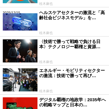
桂木麻也
ヘルスケアセクターの激流と「高
2025/12/15
齢社会ビジネスモデル」を…
桂木麻也
〈技術で勝って戦略で負ける日
2025/12/05
本〉テクノロジー覇権と資源…
桂木麻也
エネルギー・モビリティセクター
2025/10/09
の激流：技術で勝って再び…
桂木麻也
デジタル覇権の地政学：2035年へ
2025/09/26
の戦略マップと日本の…