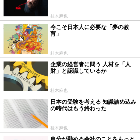
桂木麻也
今こそ日本人に必要な「夢の教
2022/03/27
育」
桂木麻也
企業の経営者に問う 人材を「人
2022/02/19
財」と認識しているか
桂木麻也
日本の受験を考える 知識詰め込み
2022/02/03
の時代はもう終わった
桂木麻也
自分が勤める会社のことをもっと
2021/12/08