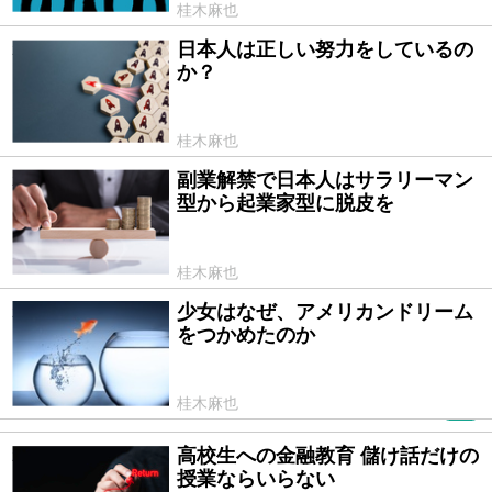
桂木麻也
日本人は正しい努力をしているの
2022/08/16
か？
桂木麻也
副業解禁で日本人はサラリーマン
2022/06/30
型から起業家型に脱皮を
桂木麻也
少女はなぜ、アメリカンドリーム
2022/06/02
をつかめたのか
桂木麻也
PR
高校生への金融教育 儲け話だけの
2022/05/11
授業ならいらない