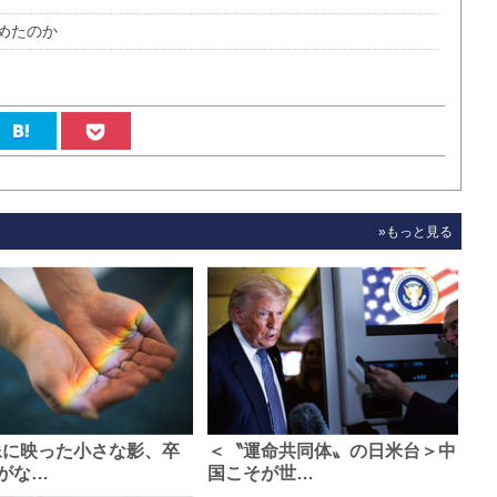
めたのか
»もっと見る
像に映った小さな影、卒
＜〝運命共同体〟の日米台＞中
がな…
国こそが世…