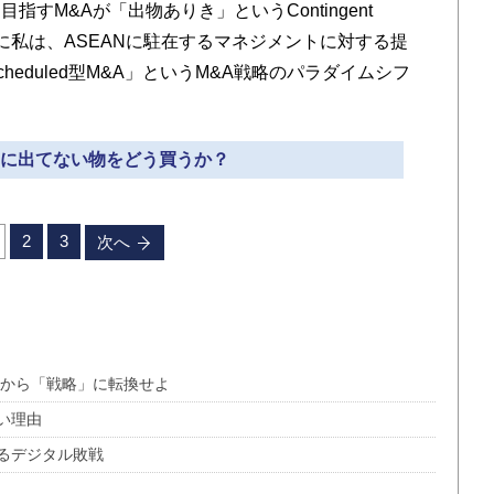
すM&Aが「出物ありき」というContingent
こに私は、ASEANに駐在するマネジメントに対する提
eduled型M&A」というM&A戦略のパラダイムシフ
売りに出てない物をどう買うか？
2
3
次へ
」から「戦略」に転換せよ
い理由
るデジタル敗戦