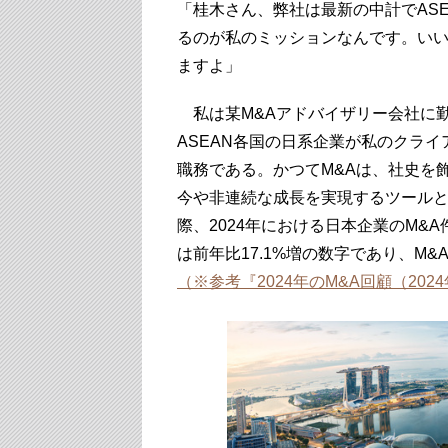
「桂木さん、弊社は最新の中計でAS
るのが私のミッションなんです。い
ますよ」
私は某M&Aアドバイザリー会社に
ASEAN各国の日系企業が私のクラ
職務である。かつてM&Aは、社史を
今や非連続な成長を実現するツール
際、2024年における日本企業のM&A
は前年比17.1%増の数字であり、M
（※参考『2024年のM&A回顧（202