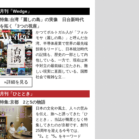
月刊「Wedge」
特集:台湾「麗しの島」の実像 日台新時代
を拓く「3つの視座」
かつてポルトガル人が「フォル
モサ（麗しの島）」と呼んだ台
湾。半導体産業で世界の最先端
技術をリードし、日本統治時代
の記憶も、歴史の一部として内
包している。一方で、現在は米
中対立の最前線に立たされ、難
しい現実に直面している。国際
社会で複雑な立…
»詳細を見る
月刊「ひととき」
特集:京都 2と5の物語
日本の文化や風土、人々の営み
を伝え、旅へと誘ってきた「ひ
ととき」。当誌が幾度となく特
集してきたのが京都です。創刊
25周年を迎える今号では、
〝2〟と〝5〟をキーワード