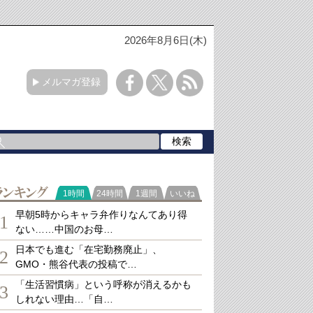
2026年8月6日(木)
メルマガ登録
ランキング
1時間
24時間
1週間
いいね
早朝5時からキャラ弁作りなんてあり得
1
ない……中国のお母…
日本でも進む「在宅勤務廃止」、
2
GMO・熊谷代表の投稿で…
「生活習慣病」という呼称が消えるかも
3
しれない理由…「自…