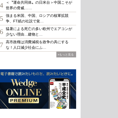
＜〝運命共同体〟の日米台＞中国こそが
4
世界の脅威....…
強まる米国、中国、ロシアの核軍拡競
5
争、FT紙の社説で覚…
猛暑による死亡の多い欧州でエアコンが
6
少ない理由…建物と…
高市政権は消費減税を政争の具にする
7
な！人口減少社会にふ…
»もっと見る