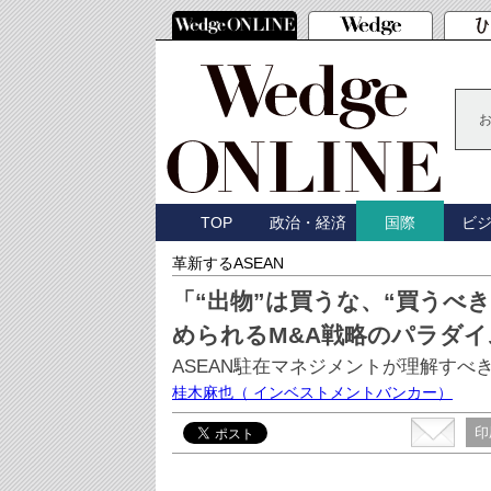
TOP
政治・経済
ビ
国際
革新するASEAN
「“出物”は買うな、“買うべき
められるM&A戦略のパラダイ
ASEAN駐在マネジメントが理解すべ
桂木麻也
（ インベストメントバンカー）
印