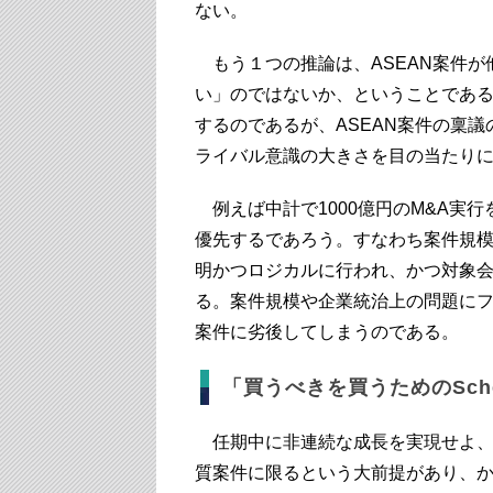
ない。
もう１つの推論は、ASEAN案件が
い」のではないか、ということである
するのであるが、ASEAN案件の稟
ライバル意識の大きさを目の当たり
例えば中計で1000億円のM&A実
優先するであろう。すなわち案件規
明かつロジカルに行われ、かつ対象
る。案件規模や企業統治上の問題にフ
案件に劣後してしまうのである。
「買うべきを買うためのSche
任期中に非連続な成長を実現せよ、
質案件に限るという大前提があり、