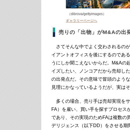
（dibrova/gettyimages）
ギャラリーページへ
売りの「出物」がM&Aの
さてそんな中でよく交わされるのが
イアントオフィスを後にするのであ
うにしか聞こえないからだ。M&Aの
イズしたい、ノンコアだから売却した
の出発点だ。その意味で冒頭のよう
見理にかなっているようだが、実は
多くの場合、売り手は売却実現をサ
FA）を雇い、買い手を探すプロセス
であり、その実現のためFAは複数の
デリジェンス（以下DD）をさせる期