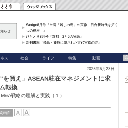
Wedge8月号『台湾「麗しの島」の実像 日台新時代を拓く「3
つの視座」』
お知らせ
ひととき8月号『京都 2と5の物語』
新刊書籍『飛鳥・藤原に隠された古代宮都の謎』
ジネス
社会
ライフ
特集
動画
2025年5月23日
”を買え」ASEAN駐在マネジメントに求
ム転換
きM&A戦略の理解と実践（１）
刷画面