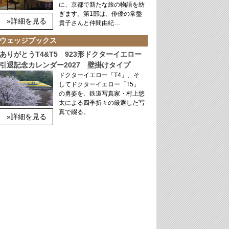
に、京都で新たな旅の物語を紡
ぎます。第1部は、俳優の常盤
»詳細を見る
貴子さんと仲間由紀…
ウェッジブックス
ありがとうT4&T5 923形ドクターイエロー
引退記念カレンダー2027 壁掛けタイプ
ドクターイエロー「T4」、そ
してドクターイエロー「T5」
の勇姿を、鉄道写真家・村上悠
太による四季折々の厳選した写
真で綴る。
»詳細を見る