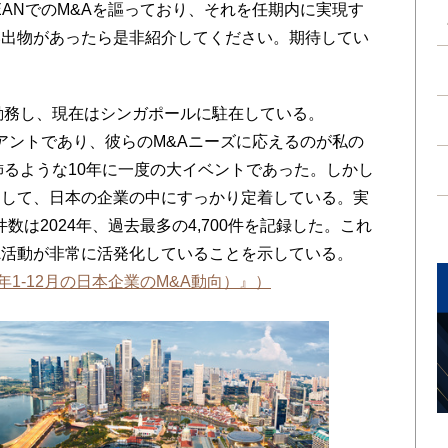
EANでのM&Aを謳っており、それを任期内に実現す
い出物があったら是非紹介してください。期待してい
勤務し、現在はシンガポールに駐在している。
イアントであり、彼らのM&Aニーズに応えるのが私の
飾るような10年に一度の大イベントであった。しかし
として、日本の企業の中にすっかり定着している。実
件数は2024年、過去最多の4,700件を記録した。これ
&A活動が非常に活発化していることを示している。
4年1-12月の日本企業のM&A動向）』）