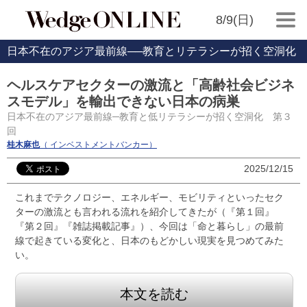
8/9(日)
日本不在のアジア最前線──教育とリテラシーが招く空洞化
ヘルスケアセクターの激流と「高齢社会ビジネ
スモデル」を輸出できない日本の病巣
日本不在のアジア最前線─教育と低リテラシーが招く空洞化 第３
回
桂木麻也
（ インベストメントバンカー）
2025/12/15
これまでテクノロジー、エネルギー、モビリティといったセク
ターの激流とも言われる流れを紹介してきたが（『第１回』
『第２回』『雑誌掲載記事』）、今回は「命と暮らし」の最前
線で起きている変化と、日本のもどかしい現実を見つめてみた
い。
本文を読む