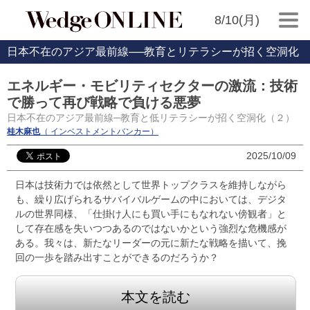
8/10(月)
日本不在のアジア最前線──教育とリテラシーが招く空洞化
エネルギー・モビリティセクターの激流：技術
で勝って再び戦略で負ける悪夢
日本不在のアジア最前線─教育と低リテラシーが招く空洞化（２）
桂木麻也
（ インベストメントバンカー）
2025/10/09
日本は技術力では依然として世界トップクラスを維持しながら
も、繰り広げられるサバイバルゲームの中においては、デジタ
ルの世界同様、「仕掛け人にも買い手にもなれない傍観者」と
して存在感を失いつつあるのではないかという強烈な危機感が
ある。我々は、新たなリーダーの元に新たな戦略を描いて、挽
回の一歩を踏み出すことができるのだろうか？
本文を読む