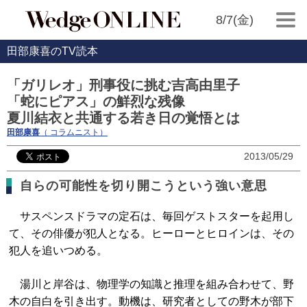
8/7(金)
田部康喜のTV読本
「ガリレオ」刑事役に挑む吉高由里子
「蛇にピアス」の鮮烈な残像
夏川結衣と共通する若き日の覚悟とは
田部康喜
（ コラムニスト）
2013/05/29
自らの可能性を切り開こうという強い意思
サスペンスドラマの定石は、毎回ゲストスターを起用し
て、その俳優が犯人となる。ヒーローとヒロインは、その
犯人を追いつめる。
湯川と岸谷は、物理学の知識と推理を組み合わせて、野
木の自白を引き出す。動機は、研究者としての野木が部下