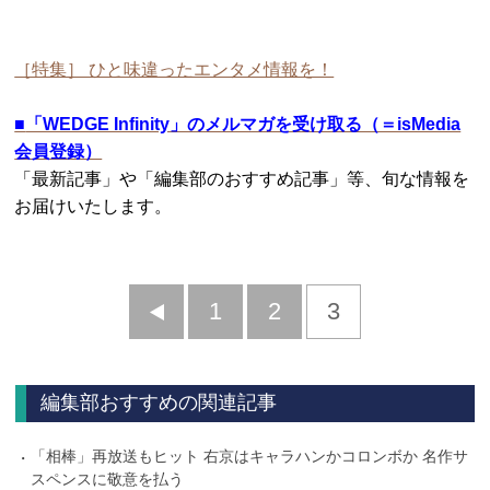
［特集］ ひと味違ったエンタメ情報を！
■
「WEDGE Infinity」のメルマガを受け取る（＝isMedia
会員登録）
「最新記事」や「編集部のおすすめ記事」等、旬な情報を
お届けいたします。
前
1
2
3
へ
編集部おすすめの関連記事
「相棒」再放送もヒット 右京はキャラハンかコロンボか 名作サ
スペンスに敬意を払う