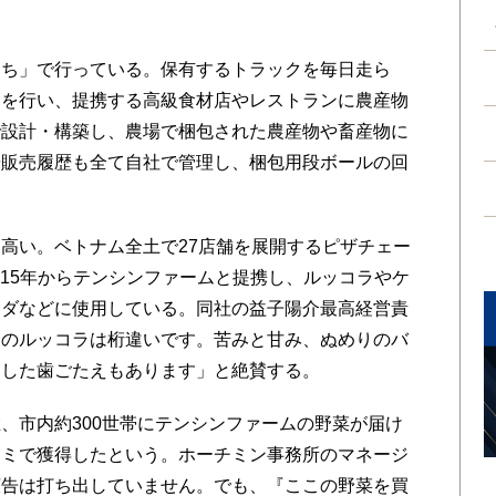
ち」で行っている。保有するトラックを毎日走ら
けを行い、提携する高級食材店やレストランに農産物
で設計・構築し、農場で梱包された農産物や畜産物に
や販売履歴も全て自社で管理し、梱包用段ボールの回
高い。ベトナム全土で27店舗を展開するピザチェー
s）は、15年からテンシンファームと提携し、ルッコラやケ
ラダなどに使用している。同社の益子陽介最高経営責
ムのルッコラは桁違いです。苦みと甘み、ぬめりのバ
とした歯ごたえもあります」と絶賛する。
市内約300世帯にテンシンファームの野菜が届け
コミで獲得したという。ホーチミン事務所のマネージ
広告は打ち出していません。でも、『ここの野菜を買