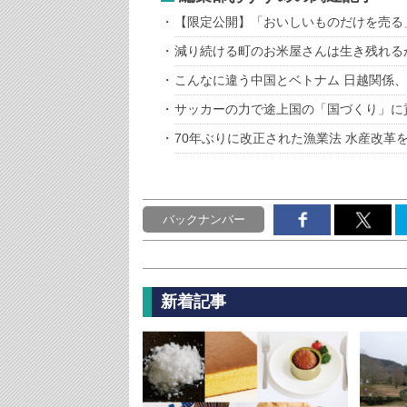
【限定公開】「おいしいものだけを売る
減り続ける町のお米屋さんは生き残れる
こんなに違う中国とベトナム 日越関係
サッカーの力で途上国の「国づくり」に
70年ぶりに改正された漁業法 水産改革
バックナンバー
新着記事