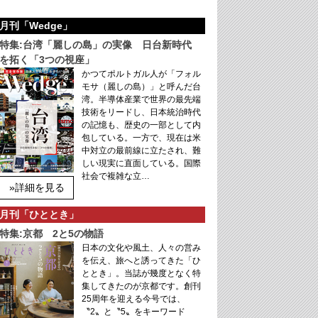
月刊「Wedge」
特集:台湾「麗しの島」の実像 日台新時代
を拓く「3つの視座」
かつてポルトガル人が「フォル
モサ（麗しの島）」と呼んだ台
湾。半導体産業で世界の最先端
技術をリードし、日本統治時代
の記憶も、歴史の一部として内
包している。一方で、現在は米
中対立の最前線に立たされ、難
しい現実に直面している。国際
社会で複雑な立…
»詳細を見る
月刊「ひととき」
特集:京都 2と5の物語
日本の文化や風土、人々の営み
を伝え、旅へと誘ってきた「ひ
ととき」。当誌が幾度となく特
集してきたのが京都です。創刊
25周年を迎える今号では、
〝2〟と〝5〟をキーワード