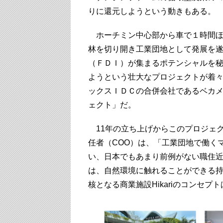
りに還元しようという動きもある。
ホーチミン中心部から車で１時間ほ
林を切り開き工業団地として発展を遂
（ＦＤＩ）が集まるポテンシャルを秘
ようという壮大なプロジェクトが着
ックスＩＤＣの合併会社であるベカ
ェクト」だ。
11年の立ち上げからこのプロジェ
任者（COO）は、「工業団地で働く
い、日本でもあまり前例がない職住
は、自然環境に触れることができる
核となる商業施設Hikariのコンセ