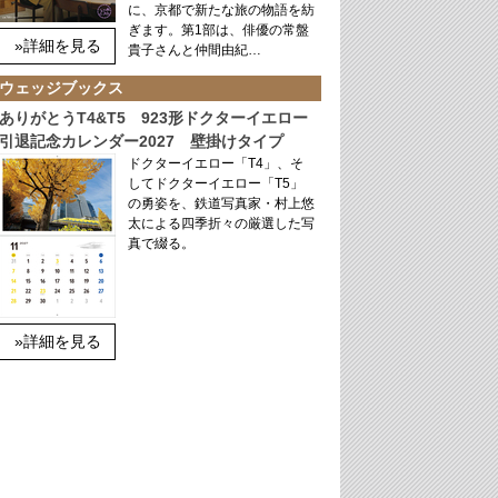
に、京都で新たな旅の物語を紡
ぎます。第1部は、俳優の常盤
»詳細を見る
貴子さんと仲間由紀…
ウェッジブックス
ありがとうT4&T5 923形ドクターイエロー
引退記念カレンダー2027 壁掛けタイプ
ドクターイエロー「T4」、そ
してドクターイエロー「T5」
の勇姿を、鉄道写真家・村上悠
太による四季折々の厳選した写
真で綴る。
»詳細を見る