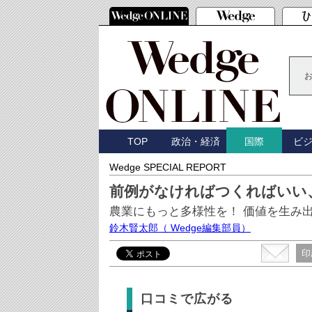
TOP
政治・経済
ビ
国際
Wedge SPECIAL REPORT
前例がなければつくればいい
農業にもっと多様性を！ 価値を生み
鈴木賢太郎
（ Wedge編集部員）
印
口コミで広がる