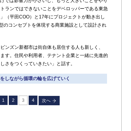
sだけでは影響力が小さいし、もっと大きいことをやり
ストランではできないことをデベロッパーである東急
」（平田COO）と17年にプロジェクトが動き出し
環型のコンセプトを体現する商業施設として設計され
ビンズン新都市は街自体も居住する人も新しく、
ります。住民や利用者、テナント企業と一緒に先進的
らしさをつくっていきたい」と話す。
錯誤をしながら循環の輪を広げていく
1
2
3
4
次へ