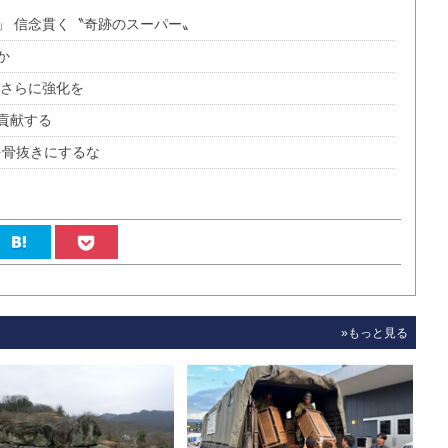
」 信念貫く〝奇跡のスーパー〟
か
、さらに強化を
貢献する
を骨抜きにするな
»もっと見る