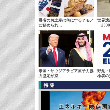
帰省のお土産は何にする？モノ
世界遺
に秘められ…
230
米国・サウジアラビア原子力協
野党・
力協定が持…
権者の
特集