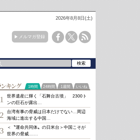
2026年8月8日(土)
メルマガ登録
ランキング
1時間
24時間
1週間
いいね
世界遺産に輝く「石舞台古墳」 2300ト
1
ンの巨石が露出…
台湾有事の脅威は日本だけでない…周辺
2
海域に進出する中国…
＜〝運命共同体〟の日米台＞中国こそが
3
世界の脅威....…