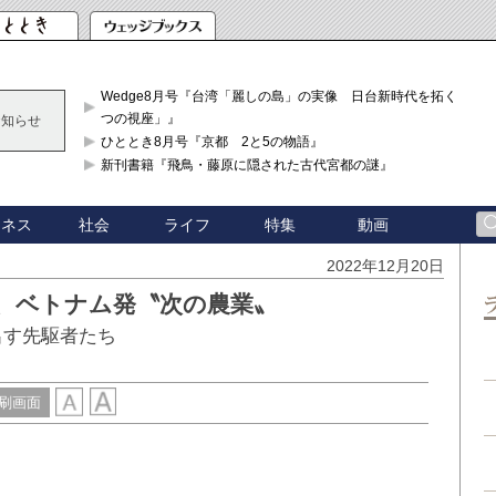
Wedge8月号『台湾「麗しの島」の実像 日台新時代を拓く「3
つの視座」』
お知らせ
ひととき8月号『京都 2と5の物語』
新刊書籍『飛鳥・藤原に隠された古代宮都の謎』
ジネス
社会
ライフ
特集
動画
2022年12月20日
、ベトナム発〝次の農業〟
出す先駆者たち
刷画面