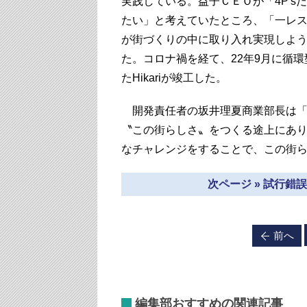
実践している。益子ＣＥＯが「4P'
たい」と考えていたところ、「一レ
が街づくりの中に取り入れ実現しよう
た。コロナ禍を経て、22年9月に循
たHikariが竣工した。
開発責任者の坂井理夏商業部長は「
〝この街らしさ〟をつくる途上にあ
なチャレンジをすることで、この街
次ページ » 試行
前へ
編集部おすすめの関連記事