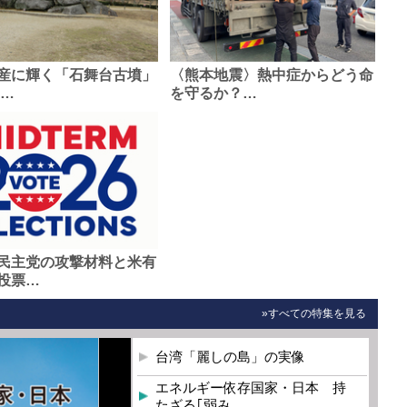
産に輝く「石舞台古墳」
〈熊本地震〉熱中症からどう命
0…
を守るか？…
民主党の攻撃材料と米有
投票…
»すべての特集を見る
台湾「麗しの島」の実像
エネルギー依存国家・日本 持
たざる｢弱み…