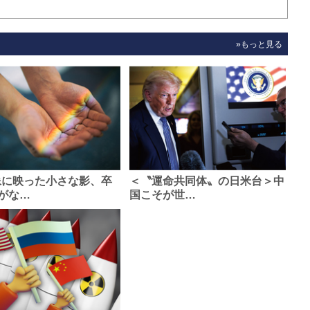
»もっと見る
像に映った小さな影、卒
＜〝運命共同体〟の日米台＞中
がな…
国こそが世…