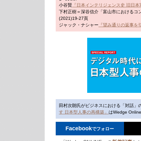
小谷賢
『日本インテリジェンス史 旧日本
下村正樹＝深谷信介「富山市におけるコン
(2021)19-27頁
ジャック・ナシャー
『望み通りの返事を
田村次朗氏がビジネスにおける「対話」
す 日本型人事の再構築」
はWedge On
Facebook
でフォロー