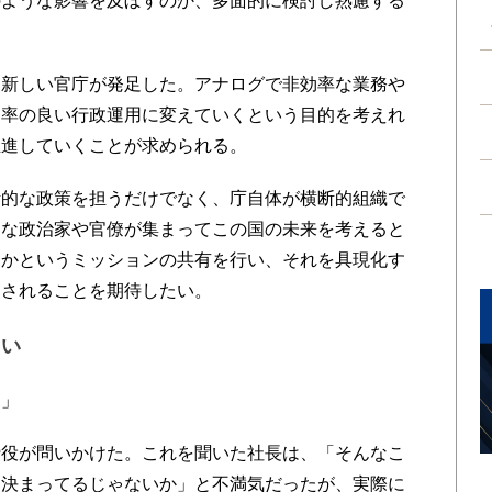
のような影響を及ぼすのか、多面的に検討し熟慮する
新しい官庁が発足した。アナログで非効率な業務や
効率の良い行政運用に変えていくという目的を考えれ
推進していくことが求められる。
的な政策を担うだけでなく、庁自体が横断的組織で
まな政治家や官僚が集まってこの国の未来を考えると
きかというミッションの共有を行い、それを具現化す
開されることを期待したい。
ない
？」
役が問いかけた。これを聞いた社長は、「そんなこ
に決まってるじゃないか」と不満気だったが、実際に