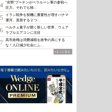
“劣勢”プーチンがベラルーシ軍の参戦へ
4
圧力、それでも独…
イラン戦争を契機に重要性が増すパナマ
5
運河、直面する２つ…
ペルチェ素子が開く新しい世界、ウェア
6
ラブルエアコンに注目
高市政権は消費減税を政争の具にする
7
な！人口減少社会にふ…
»もっと見る