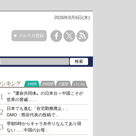
2026年8月6日(木)
メルマガ登録
ランキング
1時間
24時間
1週間
いいね
＜〝運命共同体〟の日米台＞中国こそが
1
世界の脅威....…
日本でも進む「在宅勤務廃止」、
2
GMO・熊谷代表の投稿で…
早朝5時からキャラ弁作りなんてあり得
3
ない……中国のお母…