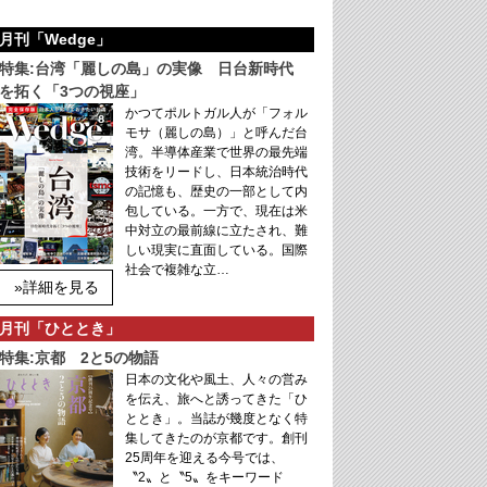
月刊「Wedge」
特集:台湾「麗しの島」の実像 日台新時代
を拓く「3つの視座」
かつてポルトガル人が「フォル
モサ（麗しの島）」と呼んだ台
湾。半導体産業で世界の最先端
技術をリードし、日本統治時代
の記憶も、歴史の一部として内
包している。一方で、現在は米
中対立の最前線に立たされ、難
しい現実に直面している。国際
社会で複雑な立…
»詳細を見る
月刊「ひととき」
特集:京都 2と5の物語
日本の文化や風土、人々の営み
を伝え、旅へと誘ってきた「ひ
ととき」。当誌が幾度となく特
集してきたのが京都です。創刊
25周年を迎える今号では、
〝2〟と〝5〟をキーワード