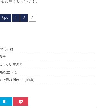
どをお届けしています。
1
2
3
前へ
進めるには
渉学
負けない交渉力
は現役世代に
では看板倒れに（前編）