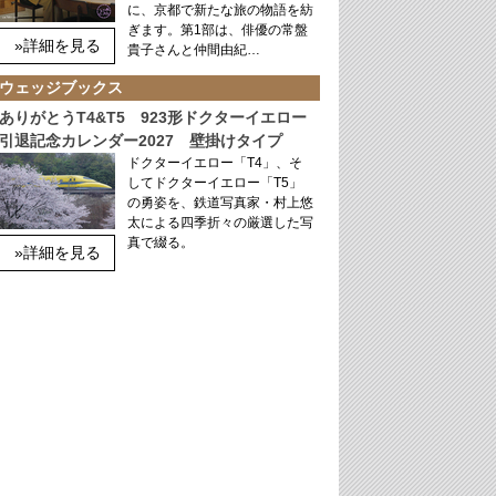
に、京都で新たな旅の物語を紡
ぎます。第1部は、俳優の常盤
»詳細を見る
貴子さんと仲間由紀…
ウェッジブックス
ありがとうT4&T5 923形ドクターイエロー
引退記念カレンダー2027 壁掛けタイプ
ドクターイエロー「T4」、そ
してドクターイエロー「T5」
の勇姿を、鉄道写真家・村上悠
太による四季折々の厳選した写
真で綴る。
»詳細を見る