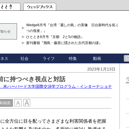
Wedge8月号『台湾「麗しの島」の実像 日台新時代を拓く「3
つの視座」』
お知らせ
ひととき8月号『京都 2と5の物語』
新刊書籍『飛鳥・藤原に隠された古代宮都の謎』
ジネス
社会
ライフ
特集
動画
2023年1月13日
前に持つべき視点と対話
士、米ハーバード大学国際交渉学プログラム・インターナショナ
刷画面
に全方位に目を配ってさまざまな利害関係者を把握