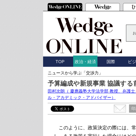
TOP
国際
ビ
政治・経済
ニュースから学ぶ「交渉力」
予算編成や新規事業 協議する
田村次朗
（ 慶應義塾大学法学部 教授、弁護
ル・アカデミック・アドバイザー）
印
このように、政策決定の際には、常