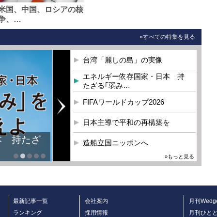
米国、中国、ロシアの核
争、…
»すべての特集を見る
台湾「麗しの島」の実像
エネルギー依存国家・日本 持
たざる｢弱み…
FIFAワールドカップ2026
日本主導で平和の再構築を
造船立国ニッポンへ
»もっと見る
最新記事一覧
会社案内
月刊Wedg
ランキング
採用情報
月刊ひと