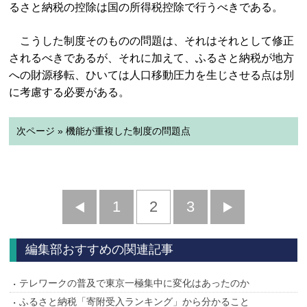
るさと納税の控除は国の所得税控除で行うべきである。
こうした制度そのものの問題は、それはそれとして修正
されるべきであるが、それに加えて、ふるさと納税が地方
への財源移転、ひいては人口移動圧力を生じさせる点は別
に考慮する必要がある。
次ページ » 機能が重複した制度の問題点
前
1
2
3
次
へ
へ
編集部おすすめの関連記事
テレワークの普及で東京一極集中に変化はあったのか
ふるさと納税「寄附受入ランキング」から分かること