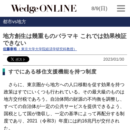
8/9(日)
都市vs地方
地方創生は幾重ものバラマキ これでは効果検証
できない
佐藤泰裕
（ 東京大学大学院経済学研究科教授）
2023/01/30
すでにある移住支援機能を持つ制度
さらに、東京圏から地方への人口移動を促す効果を持つ
政策はすでにいくつも行われている。その最大級のものは
地方交付税であろう。自治体間の財源の不均衡を調整し、
すべての自治体が一定の公共サービスを提供できるよう、
国税として国が徴収し、一定の基準によって再配分する制
度であり、2021（令和3）年度には約16兆円が交付され
た。