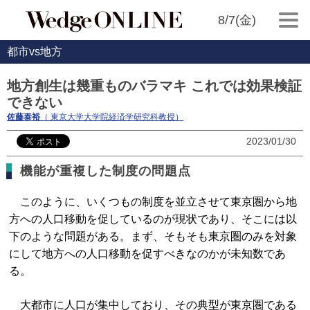
8/7(金)
都市vs地方
地方創生は幾重ものバラマキ これでは効果検証
できない
佐藤泰裕
（ 東京大学大学院経済学研究科教授）
2023/01/30
機能が重複した制度の問題点
このように、いくつもの制度を並立させて東京圏から地
方への人口移動を促しているのが現状であり、そこには以
下のような問題がある。まず、そもそも東京圏のみを対象
にして地方への人口移動を促すべきなのかが未知数であ
る。
大都市に人口が集中しており、その典型が東京圏である