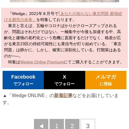
『Wedge』2021年８月号で
｢あなたの知らない東京問題 膨張続
ける都市の未来」
を特集しております。
東京と言えば、五輪やコロナばかりがクローズアップされる
が、問題はそれだけではない。一極集中が今後も加速する中、高
齢化と建物の老朽化という危機に直面するだけでなく、格差が広
がる東京23区の持続可能性にも黄信号が灯り始めている。「東京
問題」は静かに、しかし、確実に深刻化している。打開策はある
のか─―。
特集は
Wedge Online Premium
にてご購入することができます。
Facebook
X
メルマガ
でフォロー
でフォロー
に登録
▲「Wedge ONLINE」の
新着記事
などをお届けしていま
す。
前
1
2
3