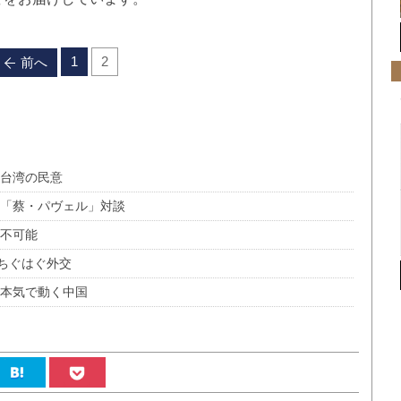
1
2
前へ
く台湾の民意
た「蔡・パヴェル」対談
は不可能
ちぐはぐ外交
に本気で動く中国