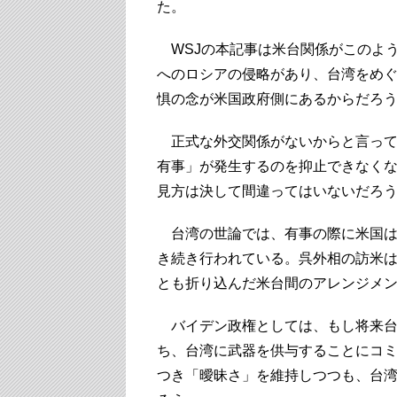
た。
WSJの本記事は米台関係がこのよ
へのロシアの侵略があり、台湾をめ
惧の念が米国政府側にあるからだろ
正式な外交関係がないからと言って
有事」が発生するのを抑止できなくな
見方は決して間違ってはいないだろ
台湾の世論では、有事の際に米国は
き続き行われている。呉外相の訪米
とも折り込んだ米台間のアレンジメ
バイデン政権としては、もし将来台
ち、台湾に武器を供与することにコ
つき「曖昧さ」を維持しつつも、台