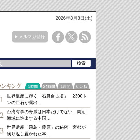
2026年8月8日(土)
メルマガ登録
ランキング
1時間
24時間
1週間
いいね
世界遺産に輝く「石舞台古墳」 2300ト
1
ンの巨石が露出…
台湾有事の脅威は日本だけでない…周辺
2
海域に進出する中国…
世界遺産「飛鳥・藤原」の秘密 宮都が
3
繰り返し置かれた本…