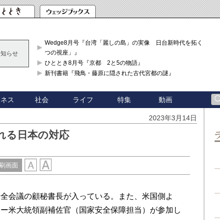
Wedge8月号『台湾「麗しの島」の実像 日台新時代を拓く「3
つの視座」』
お知らせ
ひととき8月号『京都 2と5の物語』
新刊書籍『飛鳥・藤原に隠された古代宮都の謎』
ジネス
社会
ライフ
特集
動画
2023年3月14日
れる日本の対応
刷画面
全会議の顧秘書長が入っている。また、米国側よ
ナー米大統領副補佐官（国家安全保障担当）が参加し