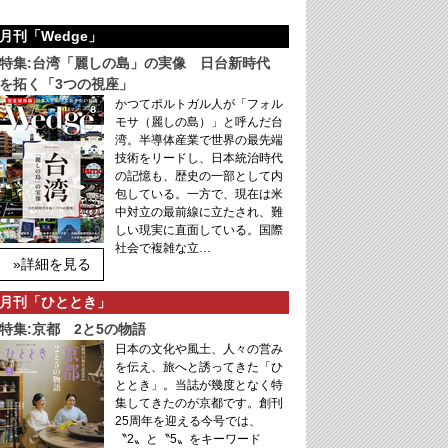
月刊「Wedge」
特集:台湾「麗しの島」の実像 日台新時代
を拓く「3つの視座」
かつてポルトガル人が「フォル
モサ（麗しの島）」と呼んだ台
湾。半導体産業で世界の最先端
技術をリードし、日本統治時代
の記憶も、歴史の一部として内
包している。一方で、現在は米
中対立の最前線に立たされ、難
しい現実に直面している。国際
社会で複雑な立…
»詳細を見る
月刊「ひととき」
特集:京都 2と5の物語
日本の文化や風土、人々の営み
を伝え、旅へと誘ってきた「ひ
ととき」。当誌が幾度となく特
集してきたのが京都です。創刊
25周年を迎える今号では、
〝2〟と〝5〟をキーワード