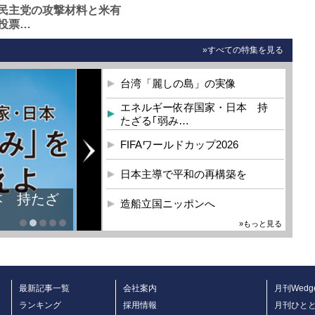
民主党の攻撃材料と米有
投票…
»すべての特集を見る
台湾「麗しの島」の実像
エネルギー依存国家・日本 持
たざる｢弱み…
FIFAワールドカップ2026
日本主導で平和の再構築を
本 持たざ
造船立国ニッポンへ
»もっと見る
最新記事一覧
会社案内
月刊Wedg
ランキング
採用情報
月刊ひと