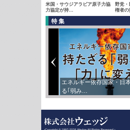
米国・サウジアラビア原子力協
野党・
力協定が持…
権者の
特集
エネルギー依存国家・日
る｢弱み…
‹Copyright © 1997-2026 Wedge All Rights Reserved.›