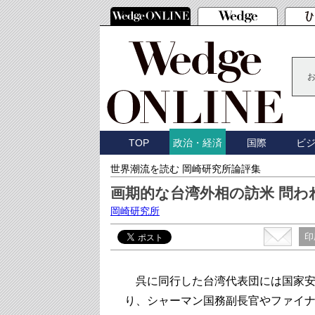
TOP
国際
ビ
政治・経済
世界潮流を読む 岡崎研究所論評集
画期的な台湾外相の訪米 問わ
岡崎研究所
印
呉に同行した台湾代表団には国家安
り、シャーマン国務副長官やファイ