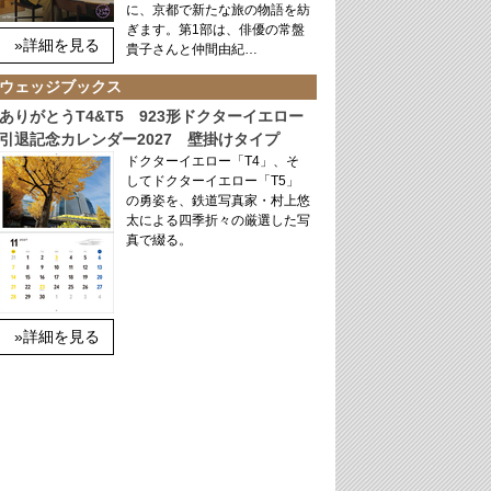
に、京都で新たな旅の物語を紡
ぎます。第1部は、俳優の常盤
»詳細を見る
貴子さんと仲間由紀…
ウェッジブックス
ありがとうT4&T5 923形ドクターイエロー
引退記念カレンダー2027 壁掛けタイプ
ドクターイエロー「T4」、そ
してドクターイエロー「T5」
の勇姿を、鉄道写真家・村上悠
太による四季折々の厳選した写
真で綴る。
»詳細を見る