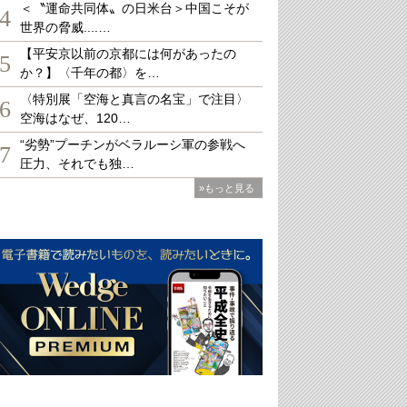
＜〝運命共同体〟の日米台＞中国こそが
4
世界の脅威....…
【平安京以前の京都には何があったの
5
か？】〈千年の都〉を…
〈特別展「空海と真言の名宝」で注目〉
6
空海はなぜ、120…
“劣勢”プーチンがベラルーシ軍の参戦へ
7
圧力、それでも独…
»もっと見る