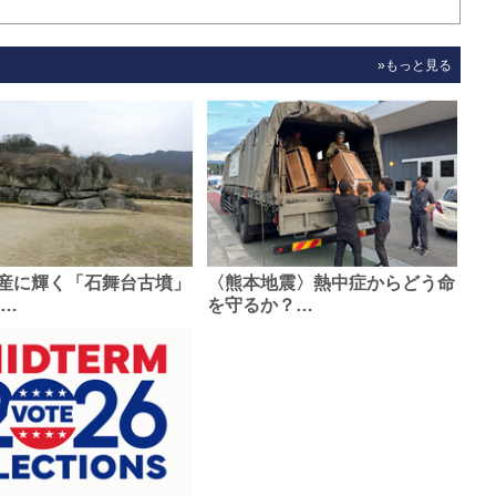
»もっと見る
産に輝く「石舞台古墳」
〈熊本地震〉熱中症からどう命
0…
を守るか？…