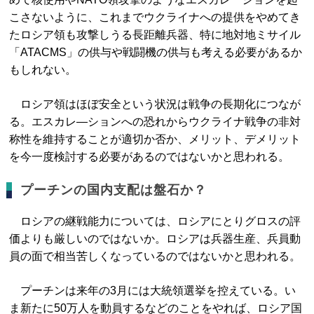
こさないように、これまでウクライナへの提供をやめてき
たロシア領も攻撃しうる長距離兵器、特に地対地ミサイル
「ATACMS」の供与や戦闘機の供与も考える必要があるか
もしれない。
ロシア領はほぼ安全という状況は戦争の長期化につなが
る。エスカレ―ションへの恐れからウクライナ戦争の非対
称性を維持することが適切か否か、メリット、デメリット
を今一度検討する必要があるのではないかと思われる。
プーチンの国内支配は盤石か？
ロシアの継戦能力については、ロシアにとりグロスの評
価よりも厳しいのではないか。ロシアは兵器生産、兵員動
員の面で相当苦しくなっているのではないかと思われる。
プーチンは来年の3月には大統領選挙を控えている。い
ま新たに50万人を動員するなどのことをやれば、ロシア国