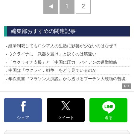
前
1
2
へ
編集部おすすめの関連記事
経済制裁してもロシア人の生活に影響が少ないのはなぜ？
ウクライナに「武器を置け」と説くのは筋違い
「ウクライナ支援」と「中国に圧力」バイデンの選挙戦略
中国は「ウクライナ戦争」をどう見ているのか
年次教書〝マラソン大演説〟から透けるプーチン大統領の苦境
PR
シェア
ツイート
送る