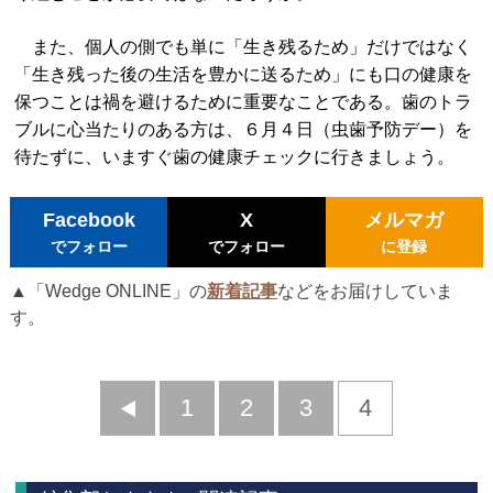
また、個人の側でも単に「生き残るため」だけではなく
「生き残った後の生活を豊かに送るため」にも口の健康を
保つことは禍を避けるために重要なことである。歯のトラ
ブルに心当たりのある方は、６月４日（虫歯予防デー）を
待たずに、いますぐ歯の健康チェックに行きましょう。
Facebook
X
メルマガ
でフォロー
でフォロー
に登録
▲「Wedge ONLINE」の
新着記事
などをお届けしていま
す。
前
1
2
3
4
へ