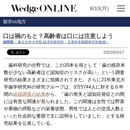
8/10(月)
都市vs地方
口は禍のもと？高齢者は口には注意しよう
吉田浩
（ 東北大学大学院 経済学研究科・災害科学国際研究所教授）
2023/03/27
歯科研究の分野では、この20本を境として「歯の残存本
数が少ない高齢者ほど認知症のリスクが高い」という調査
研究の結果さまざまに指摘されてきた。さらに21年東北大
学歯学研究科の研究グループは、3万5744人に対する６年
間の
追跡調査の結果
から、「歯の喪失と認知症発症との間
には有意な関連が見られました。この関連は女性では野菜
や果物の摂取などの栄養状態、男性では人との交流人数と
いった社会的な要因で主に説明をしていました」とする研
究結果を公表している。