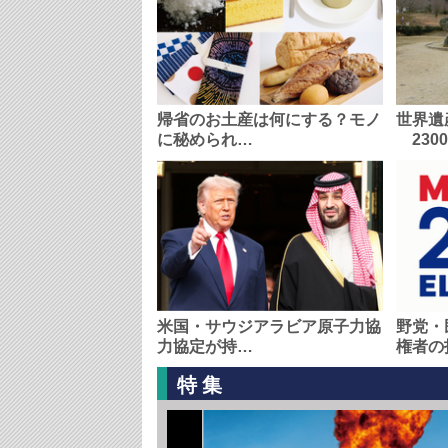
帰省のお土産は何にする？モノ
世界遺
に秘められ…
230
米国・サウジアラビア原子力協
野党・
力協定が持…
権者の
特集