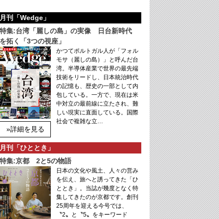
月刊「Wedge」
特集:台湾「麗しの島」の実像 日台新時代
を拓く「3つの視座」
かつてポルトガル人が「フォル
モサ（麗しの島）」と呼んだ台
湾。半導体産業で世界の最先端
技術をリードし、日本統治時代
の記憶も、歴史の一部として内
包している。一方で、現在は米
中対立の最前線に立たされ、難
しい現実に直面している。国際
社会で複雑な立…
»詳細を見る
月刊「ひととき」
特集:京都 2と5の物語
日本の文化や風土、人々の営み
を伝え、旅へと誘ってきた「ひ
ととき」。当誌が幾度となく特
集してきたのが京都です。創刊
25周年を迎える今号では、
〝2〟と〝5〟をキーワード