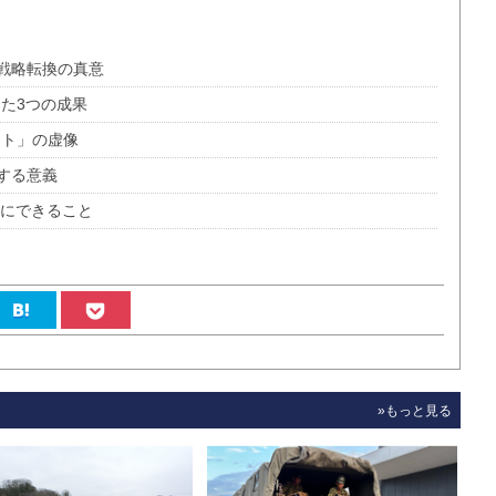
戦略転換の真意
た3つの成果
ット」の虚像
する意義
本にできること
»もっと見る