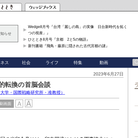
Wedge8月号『台湾「麗しの島」の実像 日台新時代を拓く「3
つの視座」』
お知らせ
ひととき8月号『京都 2と5の物語』
新刊書籍『飛鳥・藤原に隠された古代宮都の謎』
ジネス
社会
ライフ
特集
動画
2023年6月27日
的転換の首脳会談
際大学・国際戦略研究所・准教授）
刷画面