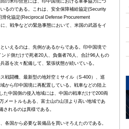
回の米印合意には、印中国境における軍事協力につ
のである。これは、安全保障補給協定(Security
滑化協定(Reciprocal Defense Procurement
要するに、戦争などの緊急事態において、米国の武器をイ
といえるのは、先例があるからである。印中国境で
インド側だけで死者20人、負傷者76人、合計96人もの
ク兵器を次々配備して、緊張状態が続いている。
戦闘機、最新型の地対空ミサイル（S-400）、巡
地域から印中国境に再配置している。戦車などの陸上
した中国側の侵入地域には、中国の戦車だけで200両
～1万メートルもある、富士山の山頂より高い地域であ
配備されるのは異様である。
、各国から必要な装備品を買いそろえたのである。