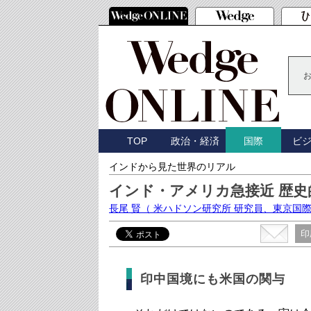
TOP
政治・経済
ビ
国際
インドから見た世界のリアル
インド・アメリカ急接近 歴史
長尾 賢
（ 米ハドソン研究所 研究員、東京国
印
印中国境にも米国の関与