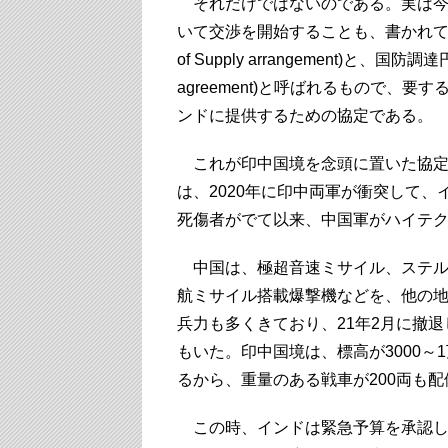
それだけではないのである。実は今
いて交渉を開始することも、書かれている
of Supply arrangement)と、国防調達円
agreement)と呼ばれるもので、
ンドに提供するための協定である。
これが印中国境を念頭に置いた協定
は、2020年に印中両軍が衝突して、
死傷者がでて以来、中国軍がハイテ
中国は、極超音速ミサイル、ステルス
航ミサイル搭載爆撃機などを、他の
兵力も多くきており、21年2月に撤退
もいた。印中国境は、標高が3000
るから、重量のある戦車が200両も
この時、インドは緊急予算を承認し