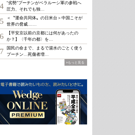
“劣勢”プーチンがベラルーシ軍の参戦へ
4
圧力、それでも独…
＜〝運命共同体〟の日米台＞中国こそが
5
世界の脅威....…
【平安京以前の京都には何があったの
6
か？】〈千年の都〉を…
国民の命まで、まるで湯水のごとく使う
7
プーチン…死傷者増…
»もっと見る