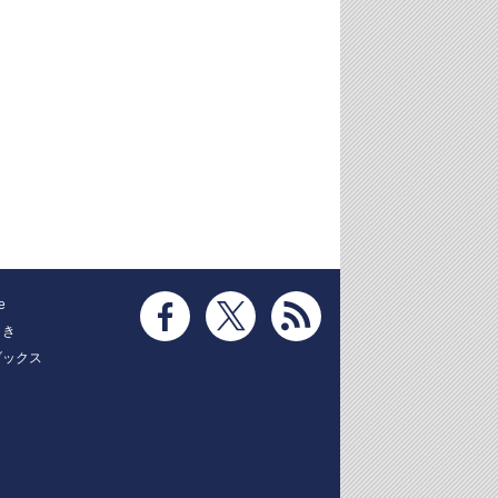
e
とき
ブックス