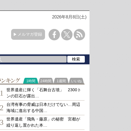
2026年8月8日(土)
メルマガ登録
ランキング
1時間
24時間
1週間
いいね
世界遺産に輝く「石舞台古墳」 2300ト
1
ンの巨石が露出…
台湾有事の脅威は日本だけでない…周辺
2
海域に進出する中国…
世界遺産「飛鳥・藤原」の秘密 宮都が
3
繰り返し置かれた本…