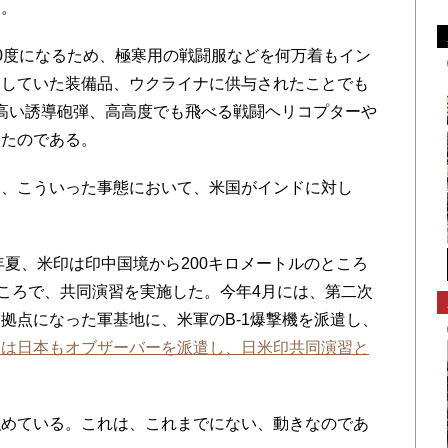
た。
0度になるため、極寒用の戦闘服などを何万着もイン
約していた装備品、ウクライナに供与されたことでも
の高い誘導砲弾、高高度でも飛べる戦闘ヘリコプターや
したのである。
、こういった事態において、米国がインドに対し
。
年夏、米印は印中国境から200キロメートルのところ
ところで、共同演習を実施した。今年4月には、第二次
拠点になった軍基地に、米軍のB-1爆撃機を派遣し、
には日本もオブザーバーを派遣し、日米印共同演習と
めている。これは、これまでにない、動きなのであ