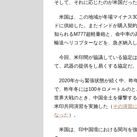
そして、それに応じたのが米国だっ
米国は、この地域が冬場マイナス3
ドに供給した。またインドが購入契
知られるM777超軽量砲と、命中率
輸送ヘリコプターなどを、急ぎ納入
今回、米印間が協議している協定は
て、武器の提供をし易くする協定だ
2020年から緊張状態が続く中、昨
で、昨年冬には100キロメートルの
世界大戦のとき、中国全土を爆撃する
米印共同演習を実施した（
その演習
なった
）。
米国は、印中国境における関与を強