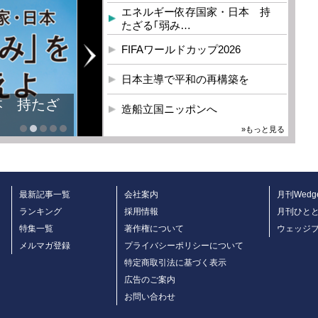
エネルギー依存国家・日本 持
たざる｢弱み…
FIFAワールドカップ2026
日本主導で平和の再構築を
本 持たざ
造船立国ニッポンへ
»もっと見る
最新記事一覧
会社案内
月刊Wedg
ランキング
採用情報
月刊ひと
特集一覧
著作権について
ウェッジ
メルマガ登録
プライバシーポリシーについて
特定商取引法に基づく表示
広告のご案内
お問い合わせ