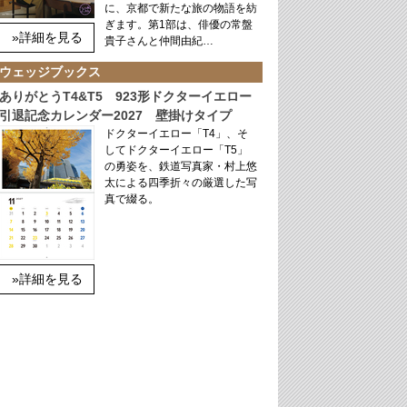
に、京都で新たな旅の物語を紡
ぎます。第1部は、俳優の常盤
»詳細を見る
貴子さんと仲間由紀…
ウェッジブックス
ありがとうT4&T5 923形ドクターイエロー
引退記念カレンダー2027 壁掛けタイプ
ドクターイエロー「T4」、そ
してドクターイエロー「T5」
の勇姿を、鉄道写真家・村上悠
太による四季折々の厳選した写
真で綴る。
»詳細を見る