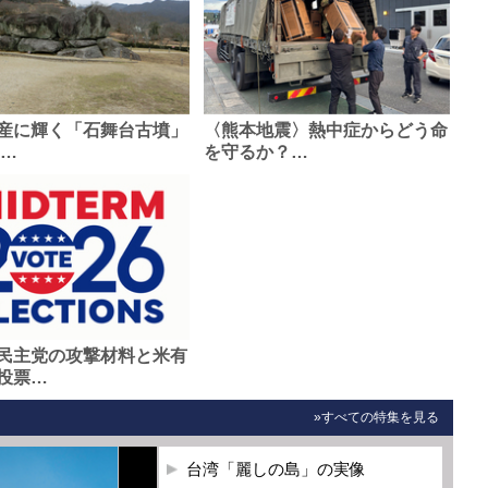
産に輝く「石舞台古墳」
〈熊本地震〉熱中症からどう命
0…
を守るか？…
民主党の攻撃材料と米有
投票…
»すべての特集を見る
台湾「麗しの島」の実像