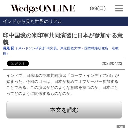
8/9(日)
インドから見た世界のリアル
印中国境の米印軍共同演習に日本が参加する意
義
長尾 賢
（ 米ハドソン研究所 研究員、東京国際大学・国際戦略研究所・准教
授）
2023/04/23
インドで、日米印の空軍共同演習「コープ・インディア23」が
始まった。今回の目玉は、日本が初めてオブザーバー参加する
ことである。この演習がどのような意味を持つのか、日本にと
ってどのように関係するものなのか。
本文を読む
PR