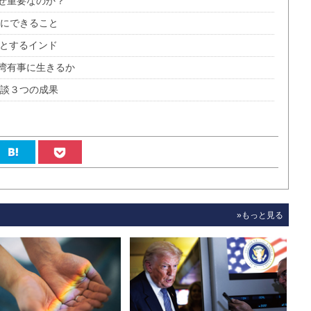
ぜ重要なのか？
本にできること
うとするインド
湾有事に生きるか
会談３つの成果
»もっと見る