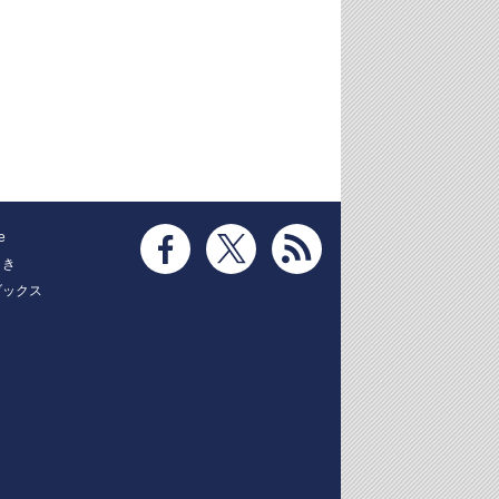
e
とき
ブックス