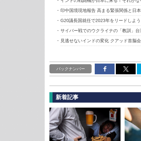
インドの戦闘機が日本に来る！それがな
印中国境現地報告 高まる緊張関係と日
G20議長国就任で2023年をリードしよ
サイバー戦でのウクライナの「教訓」台
見逃せないインドの変化 クアッド首脳
バックナンバー
新着記事