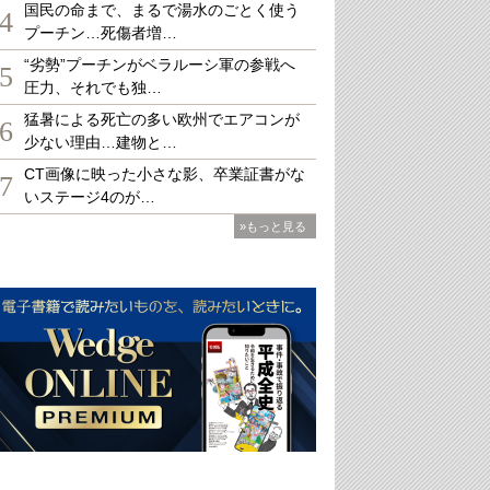
国民の命まで、まるで湯水のごとく使う
4
プーチン…死傷者増…
“劣勢”プーチンがベラルーシ軍の参戦へ
5
圧力、それでも独…
猛暑による死亡の多い欧州でエアコンが
6
少ない理由…建物と…
CT画像に映った小さな影、卒業証書がな
7
いステージ4のが…
»もっと見る