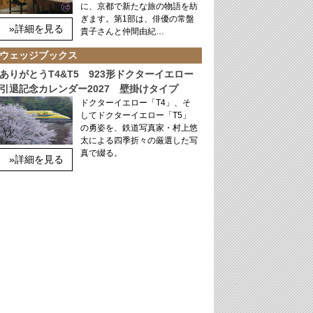
に、京都で新たな旅の物語を紡
ぎます。第1部は、俳優の常盤
»詳細を見る
貴子さんと仲間由紀…
ウェッジブックス
ありがとうT4&T5 923形ドクターイエロー
引退記念カレンダー2027 壁掛けタイプ
ドクターイエロー「T4」、そ
してドクターイエロー「T5」
の勇姿を、鉄道写真家・村上悠
太による四季折々の厳選した写
真で綴る。
»詳細を見る