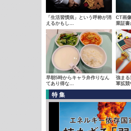
「生活習慣病」という呼称が消
CT画
えるかもし…
業証書
早朝5時からキャラ弁作りなん
強まる
てあり得な…
軍拡競
特集