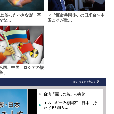
像に映った小さな影、卒
＜〝運命共同体〟の日米台＞中
がな…
国こそが世…
米国、中国、ロシアの核
争、…
»すべての特集を見る
台湾「麗しの島」の実像
エネルギー依存国家・日本 持
たざる｢弱み…