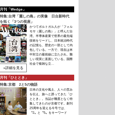
月刊「Wedge」
特集:台湾「麗しの島」の実像 日台新時代
を拓く「3つの視座」
かつてポルトガル人が「フォル
モサ（麗しの島）」と呼んだ台
湾。半導体産業で世界の最先端
技術をリードし、日本統治時代
の記憶も、歴史の一部として内
包している。一方で、現在は米
中対立の最前線に立たされ、難
しい現実に直面している。国際
社会で複雑な立…
»詳細を見る
月刊「ひととき」
特集:京都 2と5の物語
日本の文化や風土、人々の営み
を伝え、旅へと誘ってきた「ひ
ととき」。当誌が幾度となく特
集してきたのが京都です。創刊
25周年を迎える今号では、
〝2〟と〝5〟をキーワード