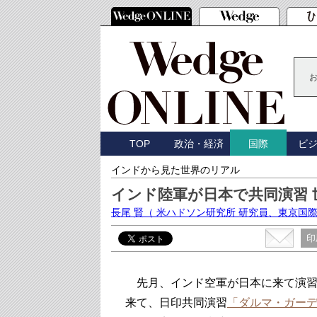
TOP
政治・経済
ビ
国際
インドから見た世界のリアル
インド陸軍が日本で共同演習
長尾 賢
（ 米ハドソン研究所 研究員、東京国
印
先月、インド空軍が日本に来て演習
来て、日印共同演習
「ダルマ・ガー