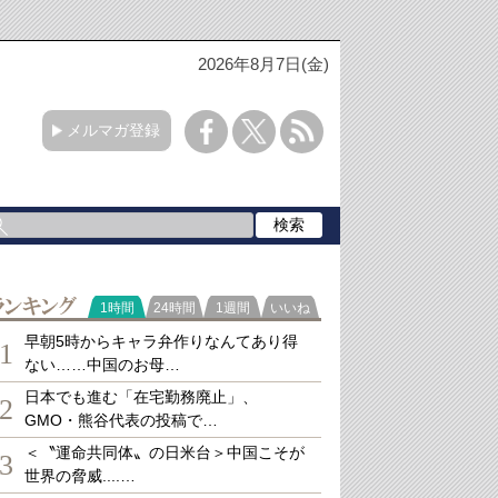
2026年8月7日(金)
メルマガ登録
ランキング
1時間
24時間
1週間
いいね
早朝5時からキャラ弁作りなんてあり得
1
ない……中国のお母…
日本でも進む「在宅勤務廃止」、
2
GMO・熊谷代表の投稿で…
＜〝運命共同体〟の日米台＞中国こそが
3
世界の脅威....…