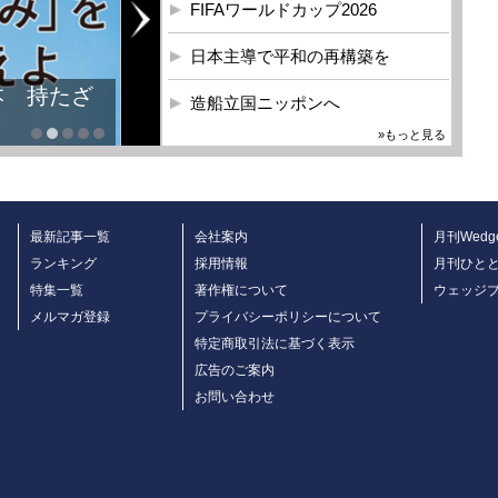
FIFAワールドカップ2026
日本主導で平和の再構築を
本 持たざ
造船立国ニッポンへ
»もっと見る
最新記事一覧
会社案内
月刊Wedg
ランキング
採用情報
月刊ひと
特集一覧
著作権について
ウェッジ
メルマガ登録
プライバシーポリシーについて
特定商取引法に基づく表示
広告のご案内
お問い合わせ