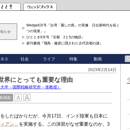
Wedge8月号『台湾「麗しの島」の実像 日台新時代を拓く「3
つの視座」』
お知らせ
ひととき8月号『京都 2と5の物語』
新刊書籍『飛鳥・藤原に隠された古代宮都の謎』
ジネス
社会
ライフ
特集
動画
2023年2月14日
 世界にとっても重要な理由
際大学・国際戦略研究所・准教授）
刷画面
をしたばかりだが、今月17日、インド陸軍も日本に
ディアン」
を実施する。この演習がなぜ重要なのか、3