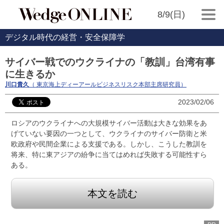
8/9(日)
デジタル時代の経営・安全保障学
サイバー戦でのウクライナの「教訓」台湾有事
に生きるか
川口貴久
（ 東京海上ディーアールビジネスリスク本部主席研究員）
2023/02/06
ロシアのウクライナへの大規模サイバー活動は大きな効果をあ
げていない要因の一つとして、ウクライナのサイバー防衛と米
欧政府や民間企業による支援である。しかし、こうした教訓を
将来、特に東アジアの紛争に当てはめれば失敗する可能性すら
ある。
本文を読む