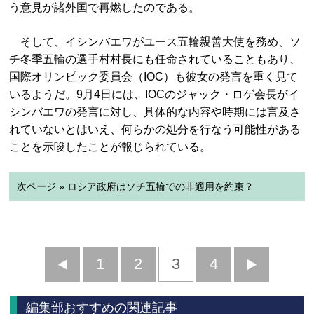
う意見が諸外国で再燃したのである。
そして、イシンバエワがユース五輪親善大使を務め、ソ
チ冬季五輪の選手村村長にも任命されていることもあり、
国際オリンピック委員会（IOC）も彼女の発言を重く見て
いるようだ。9月4日には、IOCのジャック・ロゲ会長がイ
シンバエワの発言に対し、具体的な内容や時期には言及さ
れていないとはいえ、何らかの処分を行なう可能性がある
ことを示唆したことが報じられている。
次ページ » ロシア政府はソチ五輪での非適用を約束？
前
1
2
3
4
次
へ
へ
編集部おすすめの関連記事