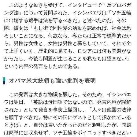
このような動きを受けて、インタビューで「反プロパガ
ンダ法」について質問された、イシンバエワは「ソチ五輪
に出場する選手は法を守るべきだ」と述べたのだ。その
際、彼女は「もし街で同性愛の活動を認めれば、社会は恐
ろしいことになる。何故なら、私たちは正常で標準的だか
ら。男性は女性と、女性は男性と暮らしていて、それで全
て上手くいく。歴史的に見ても、ロシアには何も問題がな
かったし、今後も問題が生じることを私たちは望まない」
という内容の発言をしたのである。
オバマ米大統領も強い批判を表明
この発言は大きな物議を醸した。そのため、イシンバエ
ワは翌日、「英語は母国語ではないので、発言内容が誤解
された」として発言を事実上撤回し、「人々は他国の法律
を順守すべきだ。特にその国にゲストとして招かれている
ときは」と、自分は言いたかったのだと釈明したが、問題
は簡単には収束せず、ソチ五輪をボイコットすべきだとい