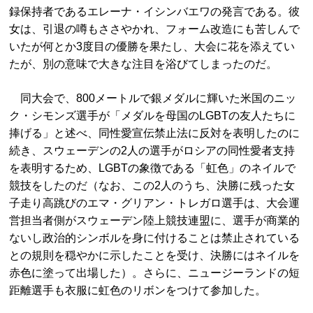
録保持者であるエレーナ・イシンバエワの発言である。彼
女は、引退の噂もささやかれ、フォーム改造にも苦しんで
いたが何とか3度目の優勝を果たし、大会に花を添えてい
たが、別の意味で大きな注目を浴びてしまったのだ。
同大会で、800メートルで銀メダルに輝いた米国のニッ
ク・シモンズ選手が「メダルを母国のLGBTの友人たちに
捧げる」と述べ、同性愛宣伝禁止法に反対を表明したのに
続き、スウェーデンの2人の選手がロシアの同性愛者支持
を表明するため、LGBTの象徴である「虹色」のネイルで
競技をしたのだ（なお、この2人のうち、決勝に残った女
子走り高跳びのエマ・グリアン・トレガロ選手は、大会運
営担当者側がスウェーデン陸上競技連盟に、選手が商業的
ないし政治的シンボルを身に付けることは禁止されている
との規則を穏やかに示したことを受け、決勝にはネイルを
赤色に塗って出場した）。さらに、ニュージーランドの短
距離選手も衣服に虹色のリボンをつけて参加した。