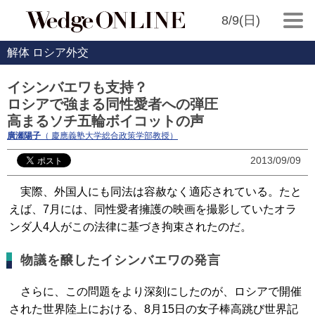
8/9(日)
解体 ロシア外交
イシンバエワも支持？
ロシアで強まる同性愛者への弾圧
高まるソチ五輪ボイコットの声
廣瀬陽子
（ 慶應義塾大学総合政策学部教授）
2013/09/09
実際、外国人にも同法は容赦なく適応されている。たと
えば、7月には、同性愛者擁護の映画を撮影していたオラ
ンダ人4人がこの法律に基づき拘束されたのだ。
物議を醸したイシンバエワの発言
さらに、この問題をより深刻にしたのが、ロシアで開催
された世界陸上における、8月15日の女子棒高跳び世界記