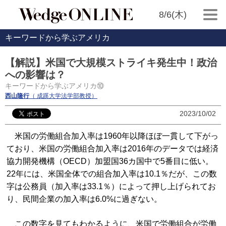
8/6(木)
キーワードから学ぶアメリカ
【解説】米国で大規模ストライキ発生中！政治
への影響は？
キーワードから学ぶアメリカ⑩
西山隆行
（ 成蹊大学法学部教授）
2023/10/02
米国の労働組合加入率は1960年以降ほぼ一貫して下がっ
ており、米国の労働組合加入率は2016年のデータでは経済
協力開発機構（OECD）加盟国36カ国中で5番目に低い。
22年には、米国全体での組合加入率は10.1％だが、この数
字は公務員（加入率は33.1％）によって押し上げられてお
り、民間企業の加入率は6.0%に過ぎない。
この数字を見てもわかるように、米国で労働組合が労働