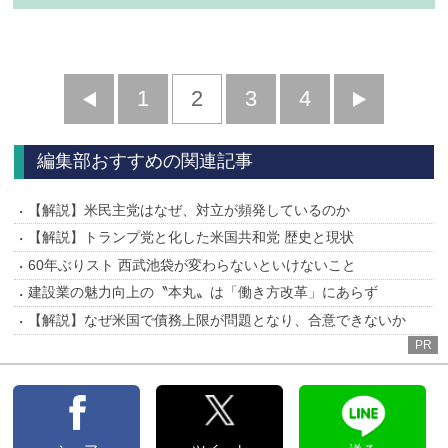
前
1
2
3
4
次
へ
へ
編集部おすすめの関連記事
【解説】米民主党はなぜ、対立が頻発しているのか
【解説】トランプ党と化した米国共和党 歴史と現状
60年ぶりスト 西武池袋が変わらないといけないこと
建設業の魅力向上の〝本丸〟は「働き方改革」にあらず
【解説】なぜ米国で債務上限が問題となり、合意できないか
PR