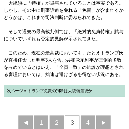
大統領に「特権」が賦与されていることは事実である。
しかし、その中に刑事訴追を免れる「免責」が含まれるか
どうかは、これまで司法判断に委ねられてきた。
そして過去の最高裁判例では、「絶対的免責特権」賦与
についていずれも否定的見解が示されてきた。
このため、現在の最高裁においても、たとえトランプ氏
が直接任命した判事3人を含む共和党系判事が圧倒的多数
を占めているとはいえ、「全員一致」の結論が理想とされ
る審理においては、拙速は避けざるを得ない状況にある。
次ページ » トランプ免責の判断は大統領選後か
前
1
2
3
4
次