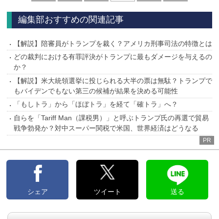
へ
へ
編集部おすすめの関連記事
【解説】陪審員がトランプを裁く？アメリカ刑事司法の特徴とは
どの裁判における有罪評決がトランプに最もダメージを与えるの
か？
【解説】米大統領選挙に投じられる大半の票は無駄？トランプで
もバイデンでもない第三の候補が結果を決める可能性
「もしトラ」から「ほぼトラ」を経て「確トラ」へ？
自らを「Tariff Man（課税男）」と呼ぶトランプ氏の再選で貿易
戦争勃発か？対中スーパー関税で米国、世界経済はどうなる
PR
シェア
ツイート
送る