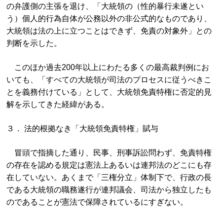
の弁護側の主張を退け、「大統領の（性的暴行未遂とい
う）個人的行為自体が公務以外の非公式的なものであり、
大統領は法の上に立つことはできず、免責の対象外」との
判断を示した。
このほか過去200年以上にわたる多くの最高裁判例にお
いても、「すべての大統領が司法のプロセスに従うべきこ
とを義務付けている」として、大統領免責特権に否定的見
解を示してきた経緯がある。
３． 法的根拠なき「大統領免責特権」賦与
冒頭で指摘した通り、民事、刑事訴訟問わず、免責特権
の存在を認める規定は憲法上あるいは連邦法のどこにも存
在していない。あくまで「三権分立」体制下で、行政の長
である大統領の職務遂行が連邦議会、司法から独立したも
のであることが憲法で保障されているにすぎない。