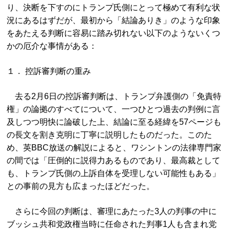
り、決断を下すのにトランプ氏側にとって極めて有利な状
況にあるはずだが、最初から「結論ありき」のような印象
をあたえる判断に容易に踏み切れない以下のようないくつ
かの厄介な事情がある：
１． 控訴審判断の重み
去る2月6日の控訴審判断は、トランプ弁護側の「免責特
権」の論拠のすべてについて、一つひとつ過去の判例に言
及しつつ明快に論破した上、結論に至る経緯を57ページも
の長文を割き克明に丁寧に説明したものだった。このた
め、英BBC放送の解説によると、ワシントンの法律専門家
の間では「圧倒的に説得力あるものであり、最高裁として
も、トランプ氏側の上訴自体を受理しない可能性もある」
との事前の見方も広まったほどだった。
さらに今回の判断は、審理にあたった3人の判事の中に
ブッシュ共和党政権当時に任命された判事1人も含まれ党