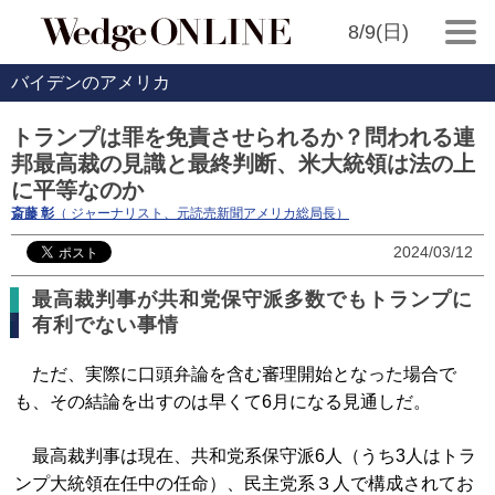
8/9(日)
バイデンのアメリカ
トランプは罪を免責させられるか？問われる連
邦最高裁の見識と最終判断、米大統領は法の上
に平等なのか
斎藤 彰
（ ジャーナリスト、元読売新聞アメリカ総局長）
2024/03/12
最高裁判事が共和党保守派多数でもトランプに
有利でない事情
ただ、実際に口頭弁論を含む審理開始となった場合で
も、その結論を出すのは早くて6月になる見通しだ。
最高裁判事は現在、共和党系保守派6人（うち3人はトラ
ンプ大統領在任中の任命）、民主党系３人で構成されてお