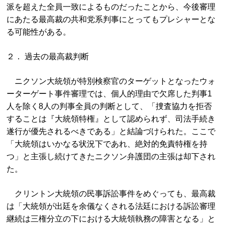
派を超えた全員一致によるものだったことから、今後審理
にあたる最高裁の共和党系判事にとってもプレシャーとな
る可能性がある。
２． 過去の最高裁判断
ニクソン大統領が特別検察官のターゲットとなったウォ
ーターゲート事件審理では、個人的理由で欠席した判事1
人を除く8人の判事全員の判断として、「捜査協力を拒否
することは『大統領特権』として認められず、司法手続き
遂行が優先されるべきである」と結論づけられた。ここで
「大統領はいかなる状況下であれ、絶対的免責特権を持
つ」と主張し続けてきたニクソン弁護団の主張は却下され
た。
クリントン大統領の民事訴訟事件をめぐっても、最高裁
は「大統領が出廷を余儀なくされる法廷における訴訟審理
継続は三権分立の下における大統領執務の障害となる」と