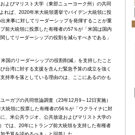
送およびマリスト大学（東部ニューヨーク州）の共同
によれば、2020年米大統領選挙でバイデン大統領に投
の出来事に対してリーダーシップを発揮することが重
プ前大統領に投票した有権者の57％が「米国は国内
に関してリーダーシップの役割を減らすべきである」
「米国のリーダーシップの役割削減」を支持したこと
よび台湾に対する支援を含んだ緊急予算の成立を強く
の支持率を落としている理由のは、ここにあるのかも
ーガブの共同世論調査（23年12月9～12日実施）
前大統領に投票した有権者の56％が「ウクライナに対
らに、米公共ラジオ、公共放送およびマリスト大学の
施）では、20年にトランプ前大統領を支持した有権者
追加予算を認めるべき」と回答した。