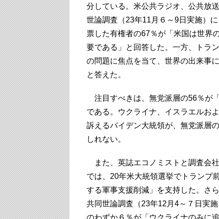
分している。米公共ラジオ、公共放
世論調査（23年11月６～9日実施）
票した有権者の67％が「米国は世界
要である」と回答した。一方、トラン
の問題に焦点を当て、世界の出来事
と答えた。
注目すべきは、無党派層の56％が
である。ウクライナ、イスラエルお
訴えるバイデン大統領が、無党派層
しれない。
また、英誌エコノミストと調査会社ユ
では、20年米大統領選挙でトランプ
する軍事支援削減」を支持した。さ
共同世論調査（23年12月4～７日実
のわずか６％が「ウクライナのみに