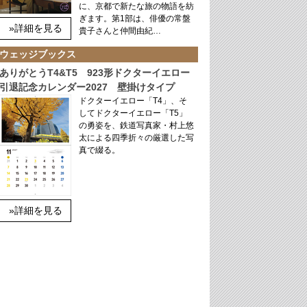
に、京都で新たな旅の物語を紡
ぎます。第1部は、俳優の常盤
»詳細を見る
貴子さんと仲間由紀…
ウェッジブックス
ありがとうT4&T5 923形ドクターイエロー
引退記念カレンダー2027 壁掛けタイプ
ドクターイエロー「T4」、そ
してドクターイエロー「T5」
の勇姿を、鉄道写真家・村上悠
太による四季折々の厳選した写
真で綴る。
»詳細を見る