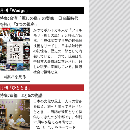
月刊「Wedge」
特集:台湾「麗しの島」の実像 日台新時代
を拓く「3つの視座」
かつてポルトガル人が「フォル
モサ（麗しの島）」と呼んだ台
湾。半導体産業で世界の最先端
技術をリードし、日本統治時代
の記憶も、歴史の一部として内
包している。一方で、現在は米
中対立の最前線に立たされ、難
しい現実に直面している。国際
社会で複雑な立…
»詳細を見る
月刊「ひととき」
特集:京都 2と5の物語
日本の文化や風土、人々の営み
を伝え、旅へと誘ってきた「ひ
ととき」。当誌が幾度となく特
集してきたのが京都です。創刊
25周年を迎える今号では、
〝2〟と〝5〟をキーワード