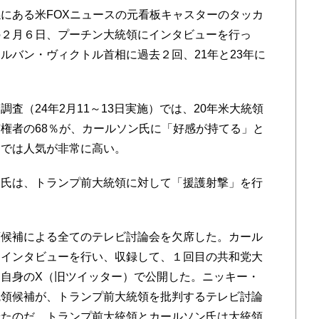
にある米FOXニュースの元看板キャスターのタッカ
の２月６日、プーチン大統領にインタビューを行っ
ルバン・ヴィクトル首相に過去２回、21年と23年に
（24年2月11～13日実施）では、20年米大統領
権者の68％が、カールソン氏に「好感が持てる」と
間では人気が非常に高い。
氏は、トランプ前大統領に対して「援護射撃」を行
候補による全てのテレビ討論会を欠席した。カール
にインタビューを行い、収録して、１回目の共和党大
自身のX（旧ツイッター）で公開した。ニッキー・
統領候補が、トランプ前大統領を批判するテレビ討論
せたのだ。トランプ前大統領とカールソン氏は大統領