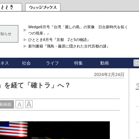
Wedge8月号『台湾「麗しの島」の実像 日台新時代を拓く「3
つの視座」』
お知らせ
ひととき8月号『京都 2と5の物語』
新刊書籍『飛鳥・藤原に隠された古代宮都の謎』
ジネス
社会
ライフ
特集
動画
2024年2月24日
」を経て「確トラ」へ？
刷画面