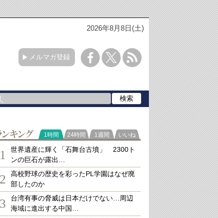
2026年8月8日(土)
メルマガ登録
ランキング
1時間
24時間
1週間
いいね
世界遺産に輝く「石舞台古墳」 2300ト
1
ンの巨石が露出…
高校野球の歴史を彩ったPL学園はなぜ廃
2
部したのか
台湾有事の脅威は日本だけでない…周辺
3
海域に進出する中国…