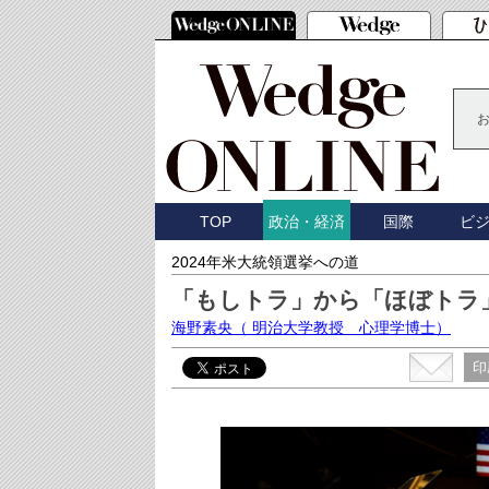
TOP
国際
ビ
政治・経済
2024年米大統領選挙への道
「もしトラ」から「ほぼトラ
海野素央
（ 明治大学教授 心理学博士）
印