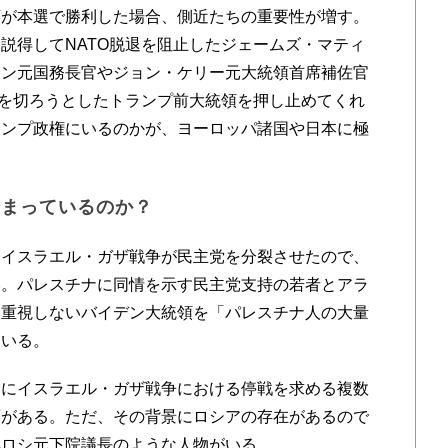
が本選で勝利した場合、側近たちの重要性が増す。
説得してNATO脱退を阻止したジェームズ・マティ
ソン元国務長官やジョン・ケリー元大統領首席補佐官
ドを切ろうとしたトランプ前大統領を押し止めてくれ
ランプ政権にいるのかが、ヨーロッパ諸国や日本に極
始まっているのか？
イスラエル・ガザ戦争が民主党を分裂させたので、
い。パレスチナに同情を示す民主党支持の若者とアラ
を重視しないバイデン大統領を「パレスチナ人の大量
ている。
にイスラエル・ガザ戦争における停戦を求める複数
面がある。ただ、その背景にロシアの存在があるので
ペロシ元下院議長のような人物がいる。