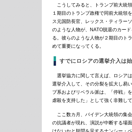
こうしてみると、トランプ前大統領
１期目のトランプ政権で同前大統領を
ス元国防長官、レックス・ティラー
のような人物が、NATO脱退のカー
る。彼らのような人物が２期目のト
めて重要になってくる。
すでにロシアの選挙介入は
選挙協力に関して言えば、ロシアは
選挙介入して、その分裂を拡大し易
ブ系およびリベラル派は、「停戦」
虐殺を支持した」として強く非難し
ここ数カ月、バイデン大統領の集会
の抗議者が現れ、演説が中断する場
はないかと疑問を呈するナンシー・