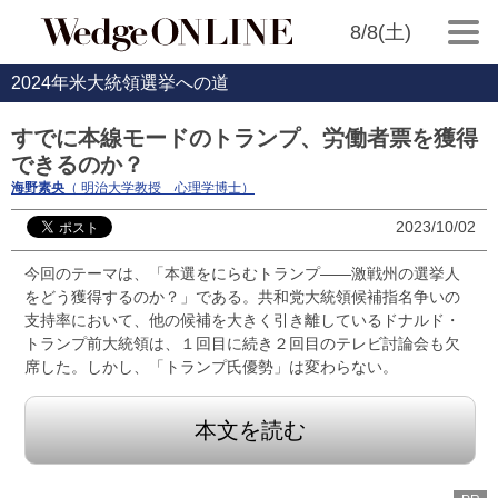
8/8(土)
2024年米大統領選挙への道
すでに本線モードのトランプ、労働者票を獲得
できるのか？
海野素央
（ 明治大学教授 心理学博士）
2023/10/02
今回のテーマは、「本選をにらむトランプ――激戦州の選挙人
をどう獲得するのか？」である。共和党大統領候補指名争いの
支持率において、他の候補を大きく引き離しているドナルド・
トランプ前大統領は、１回目に続き２回目のテレビ討論会も欠
席した。しかし、「トランプ氏優勢」は変わらない。
本文を読む