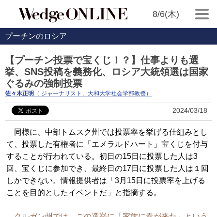
8/6(木)
プーチンのロシア
【プーチン投票で宝くじ！？】仕事よりも選
挙、SNS投稿を義務化、ロシア大統領選は国家
ぐるみの強制投票
佐々木正明
（ ジャーナリスト、大和大学社会学部教授）
2024/03/18
同様に、中部トムスク州では投票率を挙げる仕組みとし
て、投票した有権者に「エメラルドハート」宝くじを付与
することが行われている。初日の15日に投票した人は3
回、宝くじに参加でき、最終日の17日に投票した人は１回
しかできない。情報提供者は「3月15日に投票率を上げる
ことを目的としたイベントだ」と指摘する。
クルガン州では、この選挙に「家族に春が来た」という