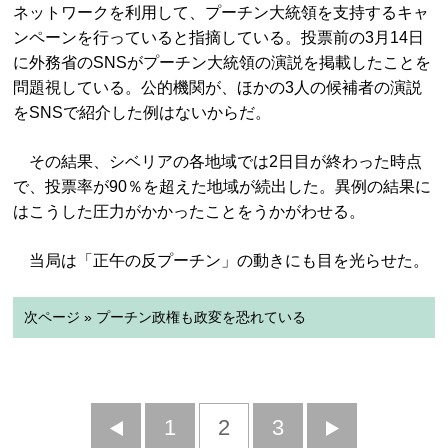
ネットワークを利用して、プーチン大統領を支持するキャ
ンペーンを行っていると指摘している。投票前の3月14日
に外務省のSNSがプーチン大統領の演説を掲載したことを
問題視している。公的機関が、ほかの3人の候補者の演説
をSNSで紹介した例はないからだ。
その結果、シベリアの各地域では2日目が終わった時点
で、投票率が90％を超えた地域が続出した。異例の結果に
はこうした圧力がかかったことをうかがわせる。
当局は「正午の反プーチン」の動きにも目を光らせた。
次ページ » プーチン政権も政変を恐れている
前
1
2
3
次