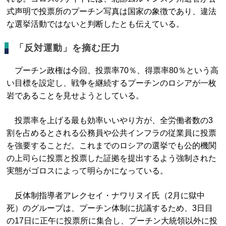
式声明で投票所のプーチン写真は国家の象徴であり、違法
な選挙活動ではないと判断したとも伝えている。
「反対運動」を摘む圧力
プーチン政権は今回、投票率70％、得票率80％という高
い目標を設定し、戦争を継続するプーチンのロシアが一枚
岩であることを見せようとしている。
投票率を上げる最も効率いいやり方が、全労働者数の3
割を占めるとされる公務員や公共インフラの従業員に投票
を強要することだ。これまでのロシアの選挙でも公的機関
の上司らに投票と投票した証拠を提出するよう強制された
実態がゴロスによって明らかになっている。
反体制指導者アレクセイ・ナワリヌイ氏（2月に獄中
死）のグループは、プーチン体制に抗議するため、3日目
の17日に正午に投票所に集合し、プーチン大統領以外に投