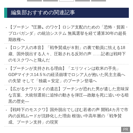
へ
へ
編集部おすすめの関連記事
【プーチン〝圧勝〟のワケ】ロシア支配のための「恐怖・貧困・
プロパガンダ」の統治システム 無風選挙を経て通算30年の超長
期政権へ
【ロシア人の本音】「戦争賛成が８割」の裏で動員に怯える18
歳、国外脱出する人々、圧殺される反対の声 ……記者は戦時下
のモスクワへと飛んだ
【プーチンが支持される理由】「エリツィンは欧米の手先」
GDPマイナス14.5％の経済崩壊でロシア人が抱いた民主主義へ
の失望 そして「独裁＝安定」のプーチン登場へ
【広がるナワリヌイの遺志】プーチンが恐れた男が遺した意味深
な言葉、大統領選前に追悼の動きを弾圧―政敵を死に追いやる暗
黒の歴史―
【戦時下のモスクワ】国外脱出でしぼむ若者の声 開戦4カ月で市
内の反戦ムードが沈静化した理由 根強い中高年層の「戦争賛
成、プーチン支持」の現実
PR