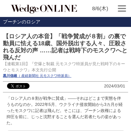
8/6(木)
プーチンのロシア
【ロシア人の本音】「戦争賛成が８割」の裏で
動員に怯える18歳、国外脱出する人々、圧殺さ
れる反対の声 ……記者は戦時下のモスクワへと
飛んだ
【連載第1回】『空爆と制裁 元モスクワ特派員が見た戦時下のキー
ウとモスクワ』本文先行公開
黒川信雄
（ 産経新聞社 元モスクワ特派員）
2024/03/01
「ロシア人の８割が戦争に賛成」――それはどこまで実態を伴
うものなのか。2022年5月、ウクライナ侵攻開始から3カ月が経
ったモスクワに記者は飛んだ。そこには、プーチン政権による
抑圧を前に、じっと沈黙することを選んだ若者たちの姿があっ
た。