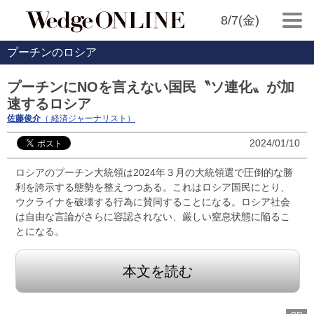
8/7(金)
プーチンのロシア
プーチンにNOを言えない国民〝ソ連化〟が加
速するロシア
佐藤俊介
（ 経済ジャーナリスト）
2024/01/10
ロシアのプーチン大統領は2024年３月の大統領選で圧倒的な勝
利を誇示する態勢を整えつつある。これはロシア国民にとり、
ウクライナを破壊する行為に賛同することになる。ロシア社会
は自由な言論がさらに容認されない、厳しい窒息状態に陥るこ
とになる。
本文を読む