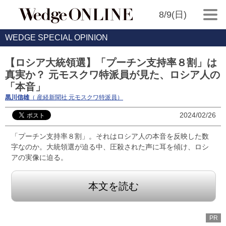
8/9(日)
WEDGE SPECIAL OPINION
【ロシア大統領選】「プーチン支持率８割」は
真実か？ 元モスクワ特派員が見た、ロシア人の
「本音」
黒川信雄
（ 産経新聞社 元モスクワ特派員）
2024/02/26
「プーチン支持率８割」。それはロシア人の本音を反映した数
字なのか。大統領選が迫る中、圧殺された声に耳を傾け、ロシ
アの実像に迫る。
本文を読む
PR