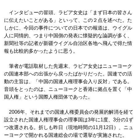
インタビューの冒頭、ラビア女史は「まず日本の皆さん
に伝えたいことがある」といって、この２点を述べた。た
しかに、今回の事件についての日本での報道は、ウイグル
人に同情的、つまり中国側の発表に懐疑的な論調が多く、
新聞社等の記者が新疆ウイグル自治区各地へ飛んで得た情
報も比較的多かったように思う。
筆者が電話取材した先週末、ラビア女史はニューヨーク
の国連本部への出張から戻ったばかりだった。国連での活
動の主旨は、「中国の国連人権理事会入り反対」である。
音頭をとったのは、ニューヨークと香港に拠点を置く「中
国人権」という国際人権団体であった。
2006年、それまでの国連人権委員会の発展的解消を経て
設立された国連人権理事会の理事国は3年に1度、3分の1ず
つ改選される。折しも昨日（現地時間の11月12日）、ニュ
ーヨークで開かれる国連総会の場で選挙が実施された。