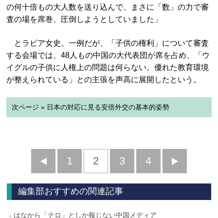
の何十倍もの大人数を送り込んで、まさに「数」の力で審
査の場を席巻、圧倒しようとしていました」
とラビア女史。一例だが、「子供の権利」について審査
する会場では、48人もの中国の大代表団が席を占め、「ウ
イグルの子供に人権上の問題は何らない。優れた教育環境
が整えられている」との主張を声高に展開したという。
次ページ » 日本の対応に見る安倍外交の基本的姿勢
前
1
2
3
4
次
へ
へ
編集部おすすめの関連記事
はなから「テロ」としか報じない中国メディア