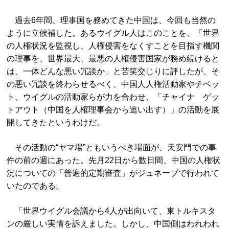
過去6年間、理事国を務めてきた中国は、今回も当然の
ように立候補した。あるウイグル人はこのことを、「世界
の人権状況を監視し、人権侵害をなくすことを目指す機関
の理事を、世界最大、最悪の人権侵害国家が務め続けると
は、一体どんな悪い冗談か」と苦笑交じりに評したが、そ
の悪い冗談を終わらせるべく、中国人人権活動家やチベッ
ト、ウイグルの活動家らが力を合わせ、「チャイナ ゲッ
トアウト（中国を人権理事会から追い出す）」の活動を展
開してきたというわけだ。
その活動の“ヤマ場”ともいうべき場面が、天安門での事
件の前の週にあった。先月22日から数日間、中国の人権状
況についての「普遍的定期審査」がジュネーブで行われて
いたのである。
「世界ウイグル会議から4人が出向いて、東トルキスタ
ンの厳しい実情を訴えました。しかし、中国側はわれわれ