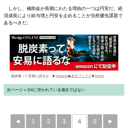
しかし、補助金が長期にわたる理由の一つは円安だ。経
済成長により給与増と円安を止めることが当然優先課題で
あるべきだ。
脱炭素って安易に語るな ▶
Amazon
▶
楽天ブックス
▶
honto
次ページ » GXに浮かれている場合ではない
前
1
2
3
4
5