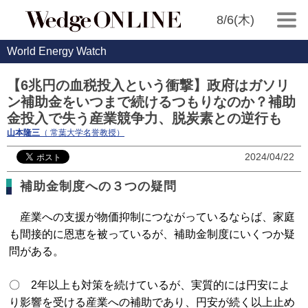
8/6(木)
World Energy Watch
【6兆円の血税投入という衝撃】政府はガソリ
ン補助金をいつまで続けるつもりなのか？補助
金投入で失う産業競争力、脱炭素との逆行も
山本隆三
（ 常葉大学名誉教授）
2024/04/22
補助金制度への３つの疑問
産業への支援が物価抑制につながっているならば、家庭
も間接的に恩恵を被っているが、補助金制度にいくつか疑
問がある。
〇 2年以上も対策を続けているが、実質的には円安によ
り影響を受ける産業への補助であり、円安が続く以上止め