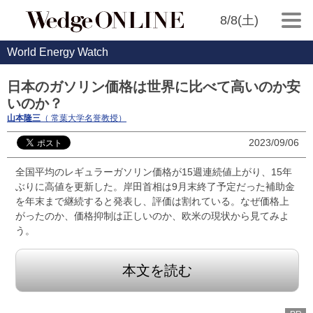
8/8(土)
World Energy Watch
日本のガソリン価格は世界に比べて高いのか安
いのか？
山本隆三
（ 常葉大学名誉教授）
2023/09/06
全国平均のレギュラーガソリン価格が15週連続値上がり、15年
ぶりに高値を更新した。岸田首相は9月末終了予定だった補助金
を年末まで継続すると発表し、評価は割れている。なぜ価格上
がったのか、価格抑制は正しいのか、欧米の現状から見てみよ
う。
本文を読む