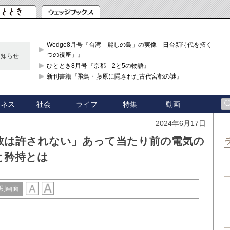
Wedge8月号『台湾「麗しの島」の実像 日台新時代を拓く「3
つの視座」』
お知らせ
ひととき8月号『京都 2と5の物語』
新刊書籍『飛鳥・藤原に隠された古代宮都の謎』
ジネス
社会
ライフ
特集
動画
2024年6月17日
敗は許されない」あって当たり前の電気の
と矜持とは
刷画面
界