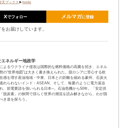
楽天ブックス
▶
honto
X
メルマガ
でフォロー
に登録
どをお届けしています。
なエネルギー地政学
によるウクライナ侵攻は国際的な燃料価格の高騰を招き、エネル
勢の“世界地図”は大きく書き換えられた。脱ロシアに苦心する欧
在感を増す産油地域・中東、日本との距離を縮める豪州、石炭火
逃れられないインド・ASEAN、そして、毎夏のように電力逼迫
れ、節電要請を強いられる日本─。石油危機から50年。「安定供
「脱炭素」の狭間で揺らぐ世界の潮流を読み解きながら、わが国
べき道を探ろう。