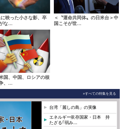
像に映った小さな影、卒
＜〝運命共同体〟の日米台＞中
がな…
国こそが世…
米国、中国、ロシアの核
争、…
»すべての特集を見る
台湾「麗しの島」の実像
エネルギー依存国家・日本 持
たざる｢弱み…