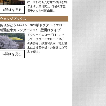
に、京都で新たな旅の物語を紡
ぎます。第1部は、俳優の常盤
»詳細を見る
貴子さんと仲間由紀…
ウェッジブックス
ありがとうT4&T5 923形ドクターイエロー
引退記念カレンダー2027 壁掛けタイプ
ドクターイエロー「T4」、そ
してドクターイエロー「T5」
の勇姿を、鉄道写真家・村上悠
太による四季折々の厳選した写
真で綴る。
»詳細を見る