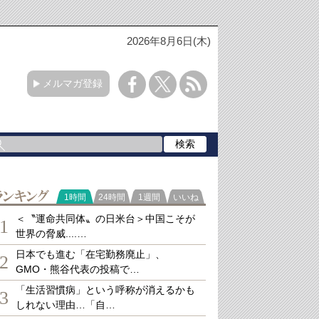
2026年8月6日(木)
メルマガ登録
ランキング
1時間
24時間
1週間
いいね
＜〝運命共同体〟の日米台＞中国こそが
1
世界の脅威....…
日本でも進む「在宅勤務廃止」、
2
GMO・熊谷代表の投稿で…
「生活習慣病」という呼称が消えるかも
3
しれない理由…「自…