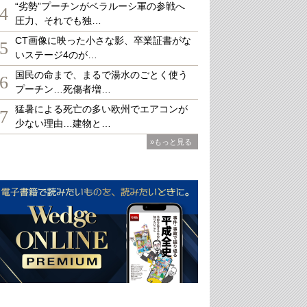
“劣勢”プーチンがベラルーシ軍の参戦へ
4
圧力、それでも独…
CT画像に映った小さな影、卒業証書がな
5
いステージ4のが…
国民の命まで、まるで湯水のごとく使う
6
プーチン…死傷者増…
猛暑による死亡の多い欧州でエアコンが
7
少ない理由…建物と…
»もっと見る