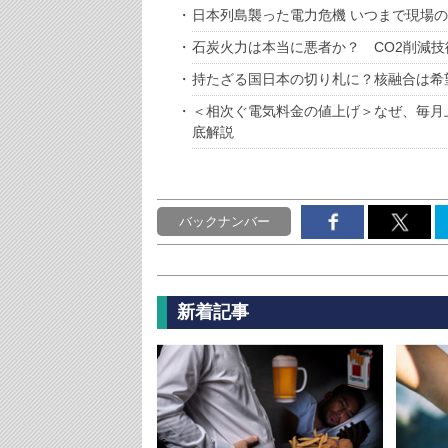
日本列島襲った電力危機 いつまで現場
石炭火力は本当に悪者か？ CO2削減
持たざる国日本の切り札に？核融合は希
＜相次ぐ電気料金の値上げ＞なぜ、毎月
底解説
バックナンバー
新着記事