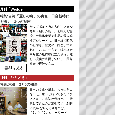
月刊「Wedge」
特集:台湾「麗しの島」の実像 日台新時代
を拓く「3つの視座」
かつてポルトガル人が「フォル
モサ（麗しの島）」と呼んだ台
湾。半導体産業で世界の最先端
技術をリードし、日本統治時代
の記憶も、歴史の一部として内
包している。一方で、現在は米
中対立の最前線に立たされ、難
しい現実に直面している。国際
社会で複雑な立…
»詳細を見る
月刊「ひととき」
特集:京都 2と5の物語
日本の文化や風土、人々の営み
を伝え、旅へと誘ってきた「ひ
ととき」。当誌が幾度となく特
集してきたのが京都です。創刊
25周年を迎える今号では、
〝2〟と〝5〟をキーワード