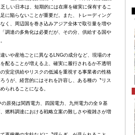
に乏しい日本は、短期的には在庫を確実に保有するこ
不足に陥らないことが重要だ。また、トレーディング
はなく、周辺国を巻き込みアジア全体で取引量を増や
、「調達の多角化は必要だが、その分、供給する国や
す。
違いや産地ごとに異なるLNGの成分など、現場のオ
気を配ることが増える上、確実に履行されるか不透明
力の安定供給やリスクの低減を重視する事業者の性格
だろうが、経営的にはそれを許容し、ある種の〝リス
求められることになる。
中の原発は関西電力、四国電力、九州電力の全９基
ず、燃料調達における戦略立案の難しさや複雑さが増
て再稼働の方針などに〝揺らぎ〟が見られること