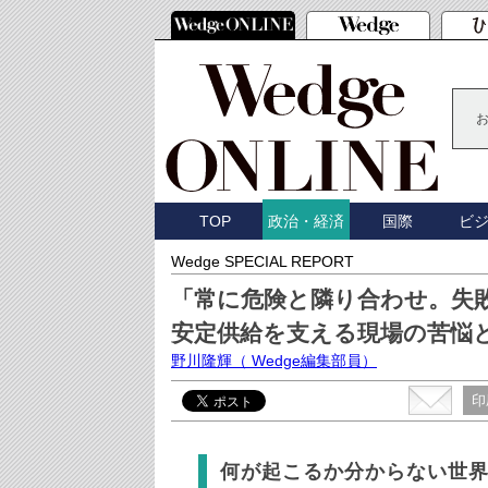
TOP
国際
ビ
政治・経済
Wedge SPECIAL REPORT
「常に危険と隣り合わせ。失
安定供給を支える現場の苦悩
野川隆輝
（ Wedge編集部員）
印
何が起こるか分からない世