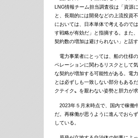
LNG情報チーム担当調査役は「資源
と、長期的には開発などの上流投資
においては、日本単体で考えるので
す戦略が有効だ」と指摘する。また
契約数の増加は避けられない」と話
電力事業者にとっては、船の仕様の
ペレーションに関わるリスクとして
な契約が増加する可能性がある。電
とは必ずしも一致しない部分もある
クテイク〟を厭わない姿勢と胆力が
2023年５月末時点で、国内で稼働
だ。再稼働が思うように進んでおら
している。
原発が立地する自治体の知事によっ