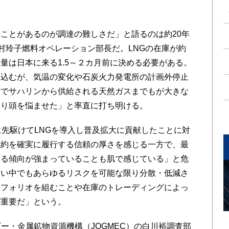
ことがあるのが調達の難しさだ」と語るのは約20年
中村玲子燃料オペレーション部長だ。LNGの在庫が約
量は日本に来る1.5～２カ月前に決める必要がある。
見込むが、気温の変化や石炭火力発電所の計画外停止
攻でサハリンから供給される天然ガスまでもが大きな
なり頭を悩ませた」と率直に打ち明ける。
先駆けてLNGを導入し普及拡大に貢献したことに対
契約を確実に履行する信頼の厚さを感じる一方で、最
する傾向が強まっていることも肌で感じている」と危
らい中でもあらゆるリスクを可能な限り分散・低減さ
トフォリオを組むことや在庫のトレーディングによっ
が重要だ」という。
ー・金属鉱物資源機構（JOGMEC）の白川裕調査部