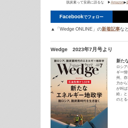
脱炭素って安易に語るな ▶
Amazon
▶
Facebook
でフォロー
▲「Wedge ONLINE」の
新着記事
な
Wedge 2023年7月号より
新た
ロシア
ギー情
州、存
力から
が叫ば
給」と
のとる