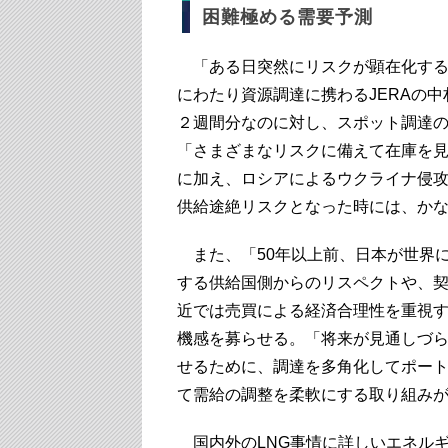
困難極める需要予測
「ある日突然にリスクが顕在化する
にわたり資源調達に携わるJERAの
２週間分なのに対し、スポット調達の
「さまざまなリスクに備えて在庫を
に加え、ロシアによるウクライナ侵
供給途絶リスクとなった時には、か
また、「50年以上前、日本が世界に
する供給国側からのリスペクトや、
近では売買による経済合理性を重視
機感を募らせる。「将来が見通しづ
せるために、調達を多角化してポー
て需給の調整を柔軟にする取り組み
国内外のLNG事情に詳しいエネルギ