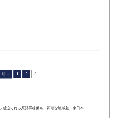
1
2
3
前へ
決断迫られる原発再稼働も、顕著な地域差、東日本