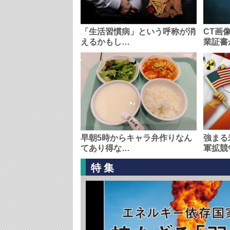
「生活習慣病」という呼称が消
CT画
えるかもし…
業証書
早朝5時からキャラ弁作りなん
強まる
てあり得な…
軍拡競
特集