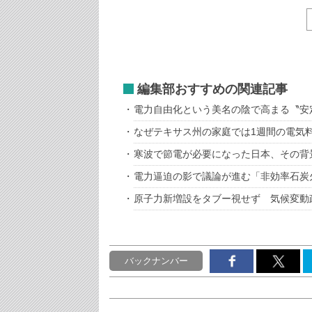
編集部おすすめの関連記事
電力自由化という美名の陰で高まる〝安
なぜテキサス州の家庭では1週間の電気料
寒波で節電が必要になった日本、その背
電力逼迫の影で議論が進む「非効率石炭
原子力新増設をタブー視せず 気候変動
バックナンバー