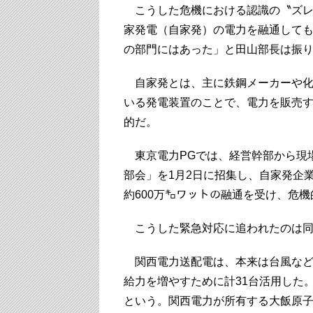
こうした危機における認識の〝ズレ
家発電（自家発）の電力を融通して
の部門にはあった」と田山部長は振
自家発とは、主に鉄鋼メーカーや化
いる発電装置のことで、電力を販売
的だ。
東京電力PGでは、経営幹部から現
部会」を1月2日に招集し、自家発企
約600万㌔ワットの融通を受け、危
こうした緊急対応に追われたのは同
関西電力送配電は、本来は台風など
給力を増やすために計31台活用した
という。関西電力が所有する大飯原子