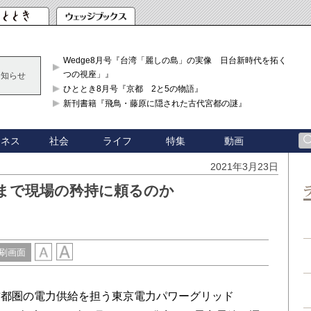
Wedge8月号『台湾「麗しの島」の実像 日台新時代を拓く「3
つの視座」』
お知らせ
ひととき8月号『京都 2と5の物語』
新刊書籍『飛鳥・藤原に隠された古代宮都の謎』
ジネス
社会
ライフ
特集
動画
2021年3月23日
つまで現場の矜持に頼るのか
刷画面
都圏の電力供給を担う東京電力パワーグリッド