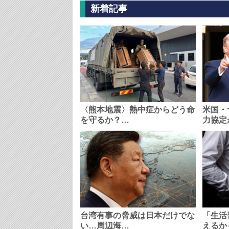
新着記事
〈熊本地震〉熱中症からどう命
米国・
を守るか？…
力協定
台湾有事の脅威は日本だけでな
「生活
い…周辺海…
えるか