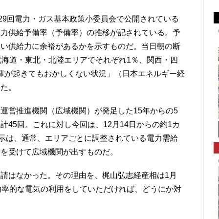
29回電力・ガス基本政策小委員会で公開されている
電力供給予備率（予備率）の推移が記されている。予
らい供給力に余裕があるかを示すものだ。当日朝の断
北海道・東北・北陸エリアでそれぞれ1％、関西・四
電が起きてもおかしくない状況」（日本エネルギー経
った。
営推進機関（広域機関）が発足した15年からの5
45回。これに対し今回は、12月14日からの約1カ
指示は、通常、エリアごとに調整されている電力需給
請を受けて広域機関が出すものだ。
請はなかった。その理由を、梶山弘志経産相は1月
効率的な電気の利用をしていただければ、どうにか対