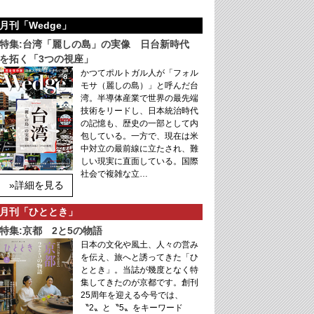
月刊「Wedge」
特集:台湾「麗しの島」の実像 日台新時代
を拓く「3つの視座」
かつてポルトガル人が「フォル
モサ（麗しの島）」と呼んだ台
湾。半導体産業で世界の最先端
技術をリードし、日本統治時代
の記憶も、歴史の一部として内
包している。一方で、現在は米
中対立の最前線に立たされ、難
しい現実に直面している。国際
社会で複雑な立…
»詳細を見る
月刊「ひととき」
特集:京都 2と5の物語
日本の文化や風土、人々の営み
を伝え、旅へと誘ってきた「ひ
ととき」。当誌が幾度となく特
集してきたのが京都です。創刊
25周年を迎える今号では、
〝2〟と〝5〟をキーワード