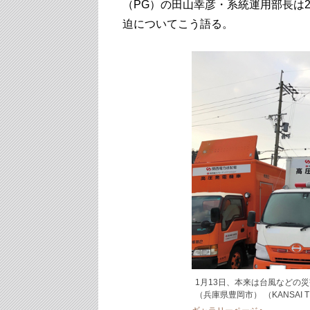
（PG）の田山幸彦・系統運用部長は2
迫についてこう語る。
1月13日、本来は台風などの
（兵庫県豊岡市） （KANSAI TRA