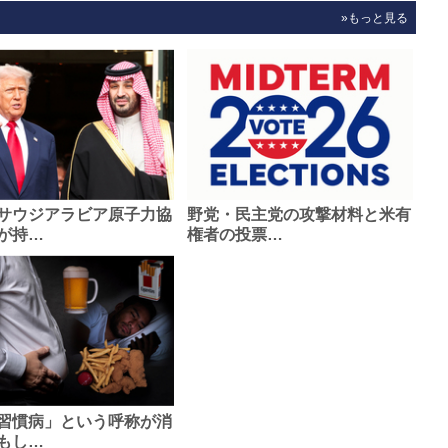
»もっと見る
サウジアラビア原子力協
野党・民主党の攻撃材料と米有
が持…
権者の投票…
習慣病」という呼称が消
もし…