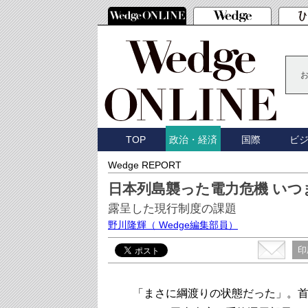
TOP
国際
ビ
政治・経済
Wedge REPORT
日本列島襲った電力危機 い
露呈した現行制度の課題
野川隆輝
（ Wedge編集部員）
印
「まさに綱渡りの状態だった」。首