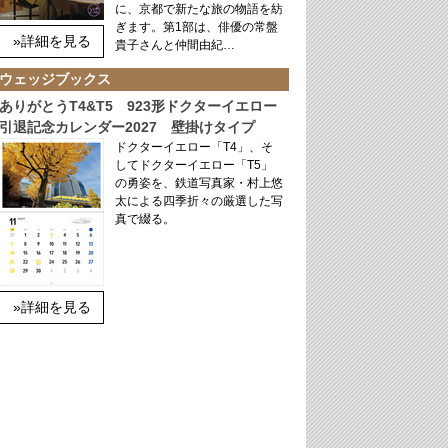
に、京都で新たな旅の物語を紡
ぎます。第1部は、俳優の常盤
»詳細を見る
貴子さんと仲間由紀…
ウェッジブックス
ありがとうT4&T5 923形ドクターイエロー
引退記念カレンダー2027 壁掛けタイプ
ドクターイエロー「T4」、そ
してドクターイエロー「T5」
の勇姿を、鉄道写真家・村上悠
太による四季折々の厳選した写
真で綴る。
»詳細を見る