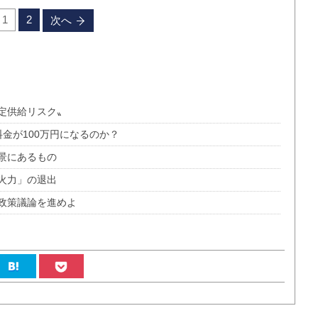
1
2
次へ
定供給リスク〟
金が100万円になるのか？
景にあるもの
火力」の退出
政策議論を進めよ