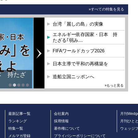
»すべての特集を見る
台湾「麗しの島」の実像
エネルギー依存国家・日本 持
たざる｢弱み…
FIFAワールドカップ2026
日本主導で平和の再構築を
本 持たざ
造船立国ニッポンへ
»もっと見る
最新記事一覧
会社案内
月刊Wedg
ランキング
採用情報
月刊ひと
特集一覧
著作権について
ウェッジ
メルマガ登録
プライバシーポリシーについて