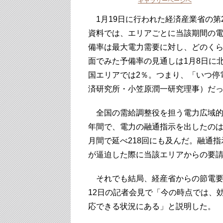
ギャラリーページへ
1月19日に行われた経済産業省の第
資料では、エリアごとに当該期間の
備率は最大電力需要に対し、どのく
面でみた予備率の見通しは1月8日に
国エリアでは2％。つまり、「いつ停
済研究所・小笠原潤一研究理事）だ
全国の需給調整役を担う電力広域的運
年間で、電力の融通指示を出したのは計
月間で延べ218回にも及んだ。融通
が逼迫した際に当該エリアからの要
それでも結局、経産省からの節電要
12日の記者会見で「今の時点では、
応できる状況にある」と説明した。