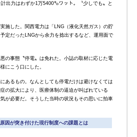
計出力はわずか1万5400㌔ワット。〝少しでも〟と
実施した。関西電力は「LNG（液化天然ガス）の貯
予定だったLNGから余力を捻出するなど、運用面で
悪の事態〝停電〟は免れた。小誌の取材に応じた電
一様にこう口にした。
にあるもの。なんとしても停電だけは避けなくては
染症の拡大により、医療体制の逼迫が叫ばれている
電気が必要だ。そうした当時の状況もその思いに拍車
機の原因が突き付けた現行制度への課題とは