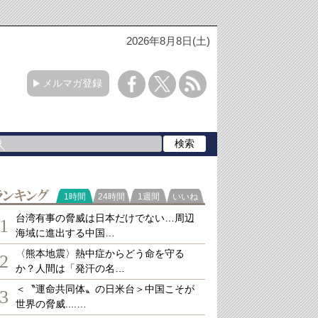
2026年8月8日(土)
メルマガ登録
ランキング
1時間
24時間
1週間
いいね
台湾有事の脅威は日本だけでない…周辺
1
海域に進出する中国…
〈熊本地震〉熱中症からどう命を守る
2
か？人間は「発汗の名…
＜〝運命共同体〟の日米台＞中国こそが
3
世界の脅威....…