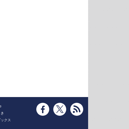
e
とき
ブックス