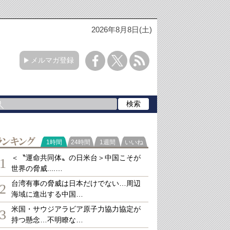
2026年8月8日(土)
メルマガ登録
ランキング
1時間
24時間
1週間
いいね
＜〝運命共同体〟の日米台＞中国こそが
1
世界の脅威....…
台湾有事の脅威は日本だけでない…周辺
2
海域に進出する中国…
米国・サウジアラビア原子力協力協定が
3
持つ懸念…不明瞭な…