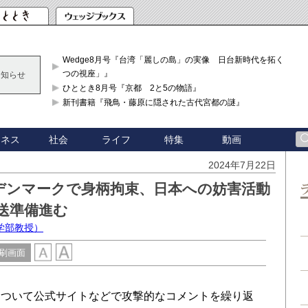
Wedge8月号『台湾「麗しの島」の実像 日台新時代を拓く「3
つの視座」』
お知らせ
ひととき8月号『京都 2と5の物語』
新刊書籍『飛鳥・藤原に隠された古代宮都の謎』
ジネス
社会
ライフ
特集
動画
2024年7月22日
デンマークで身柄拘束、日本への妨害活動
送準備進む
学部教授）
刷画面
について公式サイトなどで攻撃的なコメントを繰り返