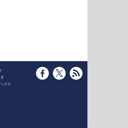
e
とき
ブックス