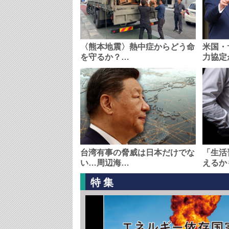
〈熊本地震〉熱中症からどう命
米国・
を守るか？…
力協定
台湾有事の脅威は日本だけでな
「生活
い…周辺海…
えるか
特集