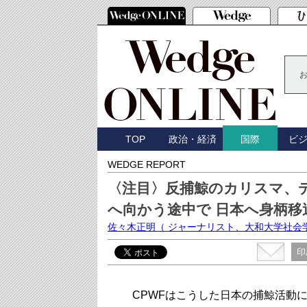
TOP
政治・経済
ビ
国際
WEDGE REPORT
〈注目〉反捕鯨のカリスマ、
へ向かう途中で 日本へ身柄移
佐々木正明
（ ジャーナリスト、大和大学社会
印
CPWFはこうした日本の捕鯨活動