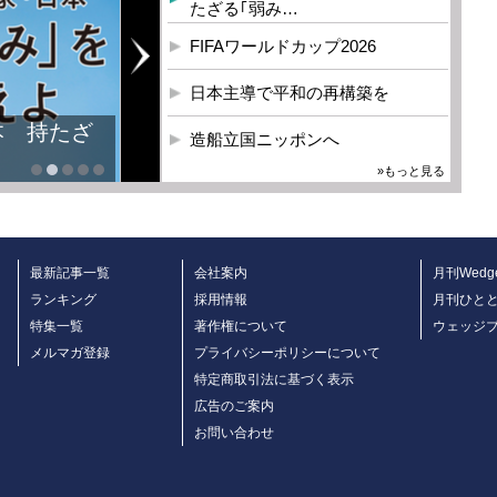
たざる｢弱み…
FIFAワールドカップ2026
日本主導で平和の再構築を
本 持たざ
造船立国ニッポンへ
»もっと見る
最新記事一覧
会社案内
月刊Wedg
ランキング
採用情報
月刊ひと
特集一覧
著作権について
ウェッジ
メルマガ登録
プライバシーポリシーについて
特定商取引法に基づく表示
広告のご案内
お問い合わせ