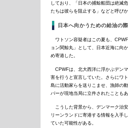
しており、「日本の捕鯨船団は絶滅
たちは彼らを阻止する」などと呼び
日本へ向かうための給油の
ワトソン容疑者はこの夏も、CPW
ョン関鯨丸」として、日本近海に向
め寄港した。
CPWFは、北大西洋に浮かぶデン
害を行うと宣言していた。さらにワ
島に活動家らを送りこませ、漁師の
バーが現地当局に立件されたことも
こうした背景から、デンマーク治安
リーンランドに寄港する情報を入手
ていた可能性がある。