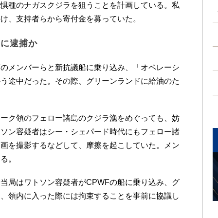
危惧種のナガスクジラを狙うことを計画している。私
かけ、支持者らから寄付金を募っていた。
際に逮捕か
Fのメンバーらと新抗議船に乗り込み、「オペレーシ
かう途中だった。その際、グリーンランドに給油のた
マーク領のフェロー諸島のクジラ漁をめぐっても、妨
トソン容疑者はシー・シェパード時代にもフェロー諸
動画を撮影するなどして、摩擦を起こしていた。メン
ある。
当局はワトソン容疑者がCPWFの船に乗り込み、グ
し、領内に入った際には拘束することを事前に協議し