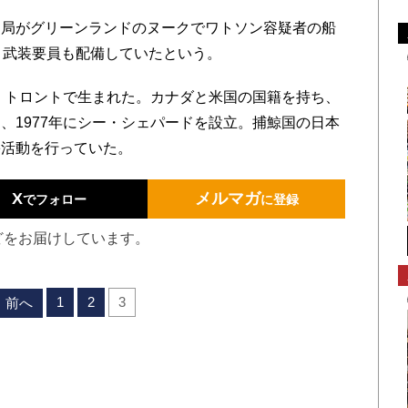
当局がグリーンランドのヌークでワトソン容疑者の船
と武装要員も配備していたという。
・トロントで生まれた。カナダと米国の国籍を持ち、
、1977年にシー・シェパードを設立。捕鯨国の日本
害活動を行っていた。
X
メルマガ
でフォロー
に登録
どをお届けしています。
1
2
3
前へ