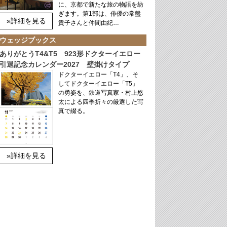
に、京都で新たな旅の物語を紡
ぎます。第1部は、俳優の常盤
»詳細を見る
貴子さんと仲間由紀…
ウェッジブックス
ありがとうT4&T5 923形ドクターイエロー
引退記念カレンダー2027 壁掛けタイプ
ドクターイエロー「T4」、そ
してドクターイエロー「T5」
の勇姿を、鉄道写真家・村上悠
太による四季折々の厳選した写
真で綴る。
»詳細を見る