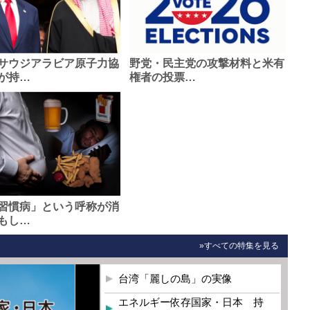
サウジアラビア原子力協
野党・民主党の攻撃材料と米有
が持…
権者の投票…
習慣病」という呼称が消
もし…
»すべての特集を見る
台湾「麗しの島」の実像
エネルギー依存国家・日本 持