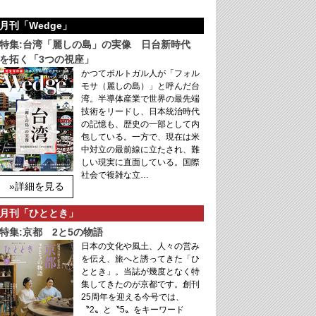
月刊「Wedge」
特集:台湾「麗しの島」の実像 日台新時代
を拓く「3つの視座」
かつてポルトガル人が「フォル
モサ（麗しの島）」と呼んだ台
湾。半導体産業で世界の最先端
技術をリードし、日本統治時代
の記憶も、歴史の一部として内
包している。一方で、現在は米
中対立の最前線に立たされ、難
しい現実に直面している。国際
社会で複雑な立…
»詳細を見る
月刊「ひととき」
特集:京都 2と5の物語
日本の文化や風土、人々の営み
を伝え、旅へと誘ってきた「ひ
ととき」。当誌が幾度となく特
集してきたのが京都です。創刊
25周年を迎える今号では、
〝2〟と〝5〟をキーワード