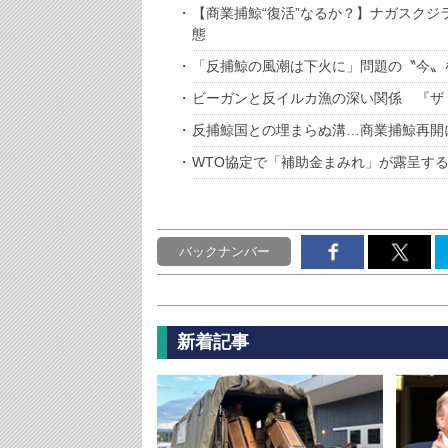
【商業捕鯨“復活”なるか？】ナガスク
態
「反捕鯨の風潮は下火に」問題の〝今〟
ビーガンと反イルカ漁の深い関係 『ザ
反捕鯨国との埋まらぬ溝…商業捕鯨再開
WTO協定で「補助金まみれ」が露呈す
バックナンバー
新着記事