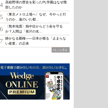
高校野球の歴史を彩ったPL学園はなぜ廃
4
部したのか
〈東京メトロ上場へ〉なぜ、今やっと行
5
うのか、遠のいた都…
〈熊本地震〉熱中症からどう命を守る
6
か？人間は「発汗の名…
静かなる覇権――日本が握る「止まらな
7
い産業」の正体
»もっと見る