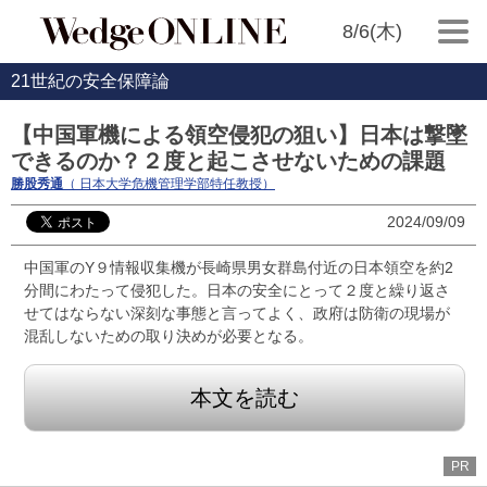
8/6(木)
21世紀の安全保障論
【中国軍機による領空侵犯の狙い】日本は撃墜
できるのか？２度と起こさせないための課題
勝股秀通
（ 日本大学危機管理学部特任教授）
2024/09/09
中国軍のY９情報収集機が長崎県男女群島付近の日本領空を約2
分間にわたって侵犯した。日本の安全にとって２度と繰り返さ
せてはならない深刻な事態と言ってよく、政府は防衛の現場が
混乱しないための取り決めが必要となる。
本文を読む
PR