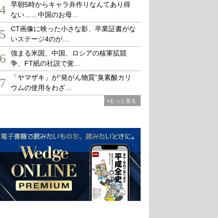
早朝5時からキャラ弁作りなんてあり得
4
ない……中国のお母…
CT画像に映った小さな影、卒業証書がな
5
いステージ4のが…
強まる米国、中国、ロシアの核軍拡競
6
争、FT紙の社説で覚…
「ヤマザキ」が“発がん物質”臭素酸カリ
7
ウムの使用をわざ…
»もっと見る