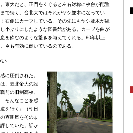
。東大だと、正門をくぐると左右対称に校舎が配置
堂まで続く。台北大ではそれがヤシ並木になってい
きく右側にカーブしている。その先にもヤシ並木が続
少し小ぶりにしたような図書館がある。カーブを曲が
息を飲むのような驚きを与えてくれる。80年以上
が、今も有効に働いているのである。
会い
感に圧倒された。
んは、臺北帝大の設
る戦前の旧制高校、
い そんなことを感
街道を行く』（朝日
生の雰囲気をそのま
を評していた。話が