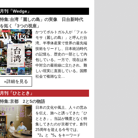
月刊「Wedge」
特集:台湾「麗しの島」の実像 日台新時代
を拓く「3つの視座」
かつてポルトガル人が「フォル
モサ（麗しの島）」と呼んだ台
湾。半導体産業で世界の最先端
技術をリードし、日本統治時代
の記憶も、歴史の一部として内
包している。一方で、現在は米
中対立の最前線に立たされ、難
しい現実に直面している。国際
社会で複雑な立…
»詳細を見る
月刊「ひととき」
特集:京都 2と5の物語
日本の文化や風土、人々の営み
を伝え、旅へと誘ってきた「ひ
ととき」。当誌が幾度となく特
集してきたのが京都です。創刊
25周年を迎える今号では、
〝2〟と〝5〟をキーワード