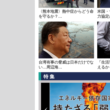
〈熊本地震〉熱中症からどう命
米国・
を守るか？…
力協定
台湾有事の脅威は日本だけでな
「生活
い…周辺海…
えるか
特集