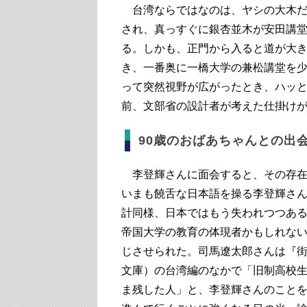
台湾ならではなのは、ヤシの大木だ
され、真っすぐに銀杏並木が安田講
る。しかも、正門から入ると道が大
き、一番奥に一橋大学の兼松講堂を
って突然視野が広がったとき、ハッと
前、文部省の設計者が考えた仕掛け
90歳のおばあちゃんとの出
李登輝さんに面会すると、その存在
いまも饒舌な日本語を操る李登輝さ
計同様、日本ではもう失われつつあ
帝国大学の教育の体現者かもしれな
じさせられた。司馬遼太郎さんは『
文庫）の台湾編のなかで「旧制高校
ま残した人」と、李登輝さんのこと