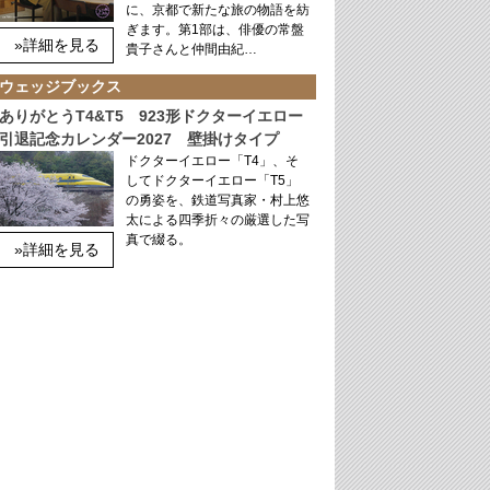
に、京都で新たな旅の物語を紡
ぎます。第1部は、俳優の常盤
»詳細を見る
貴子さんと仲間由紀…
ウェッジブックス
ありがとうT4&T5 923形ドクターイエロー
引退記念カレンダー2027 壁掛けタイプ
ドクターイエロー「T4」、そ
してドクターイエロー「T5」
の勇姿を、鉄道写真家・村上悠
太による四季折々の厳選した写
真で綴る。
»詳細を見る