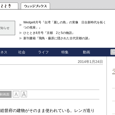
Wedge8月号『台湾「麗しの島」の実像 日台新時代を拓く「3
つの視座」』
お知らせ
ひととき8月号『京都 2と5の物語』
新刊書籍『飛鳥・藤原に隠された古代宮都の謎』
ジネス
社会
ライフ
特集
動画
2014年1月24日
刷画面
総督府の建物がそのまま使われている。レンガ造り