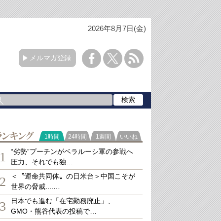
2026年8月7日(金)
メルマガ登録
ランキング
1時間
24時間
1週間
いいね
“劣勢”プーチンがベラルーシ軍の参戦へ
1
圧力、それでも独…
＜〝運命共同体〟の日米台＞中国こそが
2
世界の脅威....…
日本でも進む「在宅勤務廃止」、
3
GMO・熊谷代表の投稿で…