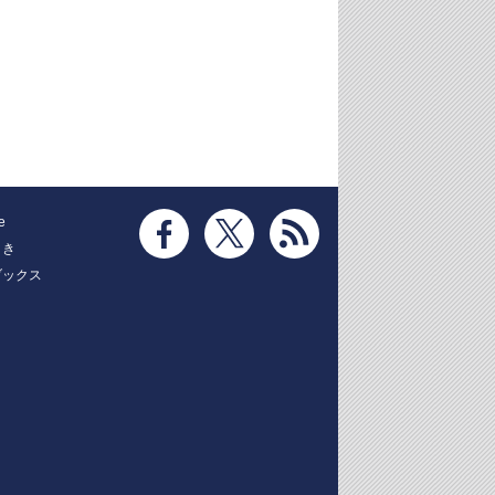
e
とき
ブックス