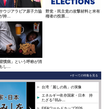
サウジアラビア原子力協
野党・民主党の攻撃材料と米有
が持…
権者の投票…
習慣病」という呼称が消
もし…
»すべての特集を見る
台湾「麗しの島」の実像
エネルギー依存国家・日本 持
たざる｢弱み…
FIFAワールドカップ2026