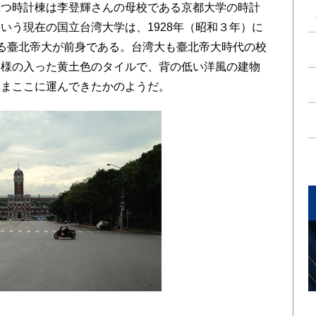
立つ時計棟は李登輝さんの母校である京都大学の時計
いう現在の国立台湾大学は、1928年（昭和３年）に
る臺北帝大が前身である。台湾大も臺北帝大時代の校
模様の入った黄土色のタイルで、背の低い洋風の建物
ままここに運んできたかのようだ。