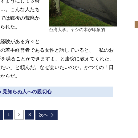
諭すようにして３時
……。こんな人たち
方では戦後の荒廃か
せられた。
台湾大学。ヤシの木が印象的
経験がある方々と
社の若手経営者である女性と話していると、「私のお
語を喋ることができますよ」と唐突に教えてくれた。
きたい」と頼んだ。なぜ会いたいのか。かつての「日
たからだ。
» 見知らぬ人への親切心
1
2
3
次へ