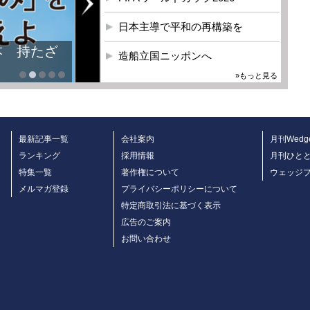
日本主導で平和の再構築を
本 持たざ
造船立国ニッポンへ
»もっと見る
最新記事一覧
会社案内
月刊Wedg
ランキング
採用情報
月刊ひと
特集一覧
著作権について
ウェッジ
メルマガ登録
プライバシーポリシーについて
特定商取引法に基づく表示
広告のご案内
お問い合わせ