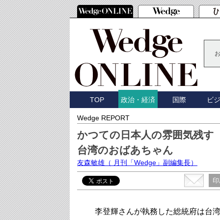
TOP
国際
ビ
政治・経済
Wedge REPORT
かつての日本人の雰囲気残す
台湾のおばあちゃん
友森敏雄
（ 月刊「Wedge」副編集長）
印
李登輝さんが執務した総統府は台湾