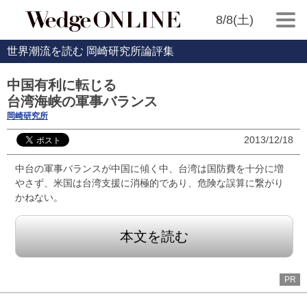
8/8(土)
世界潮流を読む 岡崎研究所論評集
中国有利に転じる
台湾海峡の軍事バランス
岡崎研究所
2013/12/18
中台の軍事バランスが中国に傾く中、台湾は国防費を十分に増
やさず、米国は台湾支援に消極的であり、危険な誤算に繋がり
かねない。
本文を読む
PR