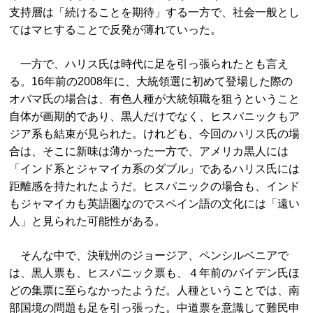
支持層は「続けることを期待」する一方で、社会一般とし
てはマヒすることで反発が薄れていった。
一方で、ハリス氏は時代に足を引っ張られたとも言え
る。16年前の2008年に、大統領選に初めて登場した際の
オバマ氏の場合は、有色人種が大統領職を狙うということ
自体が画期的であり、黒人だけでなく、ヒスパニックもア
ジア系も結束が見られた。けれども、今回のハリス氏の場
合は、そこに新味は薄かった一方で、アメリカ黒人には
「インド系とジャマイカ系のダブル」であるハリス氏には
距離感を持たれたようだ。ヒスパニックの場合も、インド
もジャマイカも英語圏なのでスペイン語の文化には「遠い
人」と見られた可能性がある。
そんな中で、決戦州のジョージア、ペンシルベニアで
は、黒人票も、ヒスパニック票も、４年前のバイデン氏ほ
どの集票に至らなかったようだ。人種ということでは、南
部国境の問題も足を引っ張った。中道票を意識して難民申