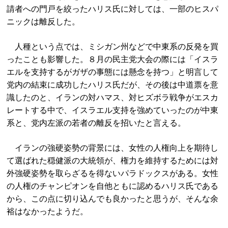
請者への門戸を絞ったハリス氏に対しては、一部のヒスパ
ニックは離反した。
人種という点では、ミシガン州などで中東系の反発を買
ったことも影響した。８月の民主党大会の際には「イスラ
エルを支持するがガザの事態には懸念を持つ」と明言して
党内の結束に成功したハリス氏だが、その後は中道票を意
識したのと、イランの対ハマス、対ヒズボラ戦争がエスカ
レートする中で、イスラエル支持を強めていったのが中東
系と、党内左派の若者の離反を招いたと言える。
イランの強硬姿勢の背景には、女性の人権向上を期待し
て選ばれた穏健派の大統領が、権力を維持するためには対
外強硬姿勢を取らざるを得ないパラドックスがある。女性
の人権のチャンピオンを自他ともに認めるハリス氏である
から、この点に切り込んでも良かったと思うが、そんな余
裕はなかったようだ。