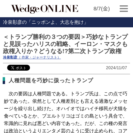
8/7(金)
冷泉彰彦の「ニッポンよ、大志を抱け」
＜トランプ勝利の３つの要因＞巧妙なトランプ
と見誤ったハリスの戦略、イーロン・マスクも
政権入りか？どうなる!?第二次トランプ政権
冷泉彰彦
（ 作家・ジャーナリスト）
2024/11/07
人種問題を巧妙に扱ったトランプ
次の要因は人種問題である。トランプ氏は、この点で巧
妙であった。依然として人種差別とも言える過激なメッセ
ージを繰り出し続けた。オハイオではハイチ移民が犬猫を
食べているとか、プエルトリコはゴミの島という具合で、
常識的に見れば悪どい内容であった。だが、この種の発言
は政治というよりエンタメ芸のように受け止められ、コア