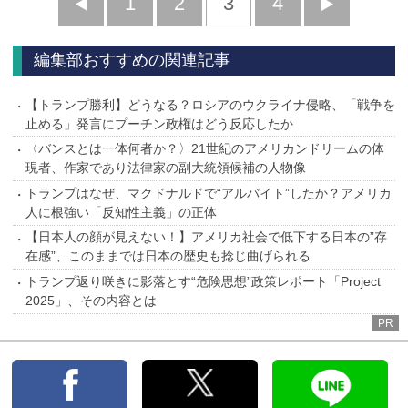
前
1
2
3
4
次
へ
へ
編集部おすすめの関連記事
【トランプ勝利】どうなる？ロシアのウクライナ侵略、「戦争を
止める」発言にプーチン政権はどう反応したか
〈バンスとは一体何者か？〉21世紀のアメリカンドリームの体
現者、作家であり法律家の副大統領候補の人物像
トランプはなぜ、マクドナルドで“アルバイト”したか？アメリカ
人に根強い「反知性主義」の正体
【日本人の顔が見えない！】アメリカ社会で低下する日本の”存
在感”、このままでは日本の歴史も捻じ曲げられる
トランプ返り咲きに影落とす“危険思想”政策レポート「Project
2025」、その内容とは
PR