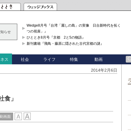
Wedge8月号『台湾「麗しの島」の実像 日台新時代を拓く「3
つの視座」』
お知らせ
ひととき8月号『京都 2と5の物語』
新刊書籍『飛鳥・藤原に隠された古代宮都の謎』
社会
ライフ
特集
動画
ジネス
2014年2月6日
！
社食」
刷画面