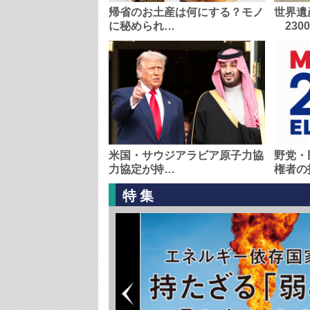
帰省のお土産は何にする？モノ
世界遺
に秘められ…
230
米国・サウジアラビア原子力協
野党・
力協定が持…
権者の
特集