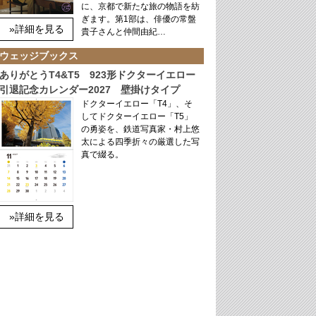
に、京都で新たな旅の物語を紡
ぎます。第1部は、俳優の常盤
»詳細を見る
貴子さんと仲間由紀…
ウェッジブックス
ありがとうT4&T5 923形ドクターイエロー
引退記念カレンダー2027 壁掛けタイプ
ドクターイエロー「T4」、そ
してドクターイエロー「T5」
の勇姿を、鉄道写真家・村上悠
太による四季折々の厳選した写
真で綴る。
»詳細を見る