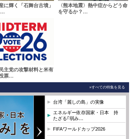
産に輝く「石舞台古墳」
〈熊本地震〉熱中症からどう命
0…
を守るか？…
民主党の攻撃材料と米有
投票…
»すべての特集を見る
台湾「麗しの島」の実像
エネルギー依存国家・日本 持
たざる｢弱み…
FIFAワールドカップ2026