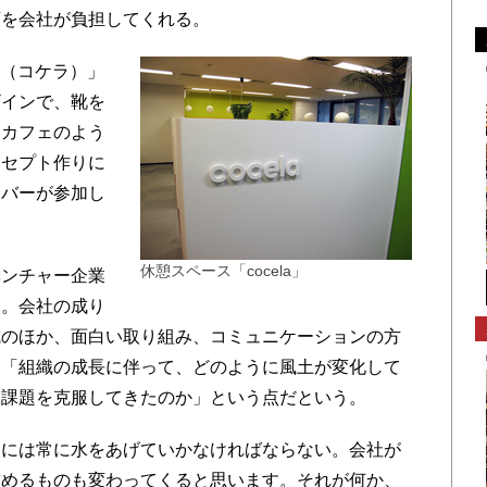
額を会社が負担してくれる。
a（コケラ）」
ザインで、靴を
とカフェのよう
ンセプト作りに
ンバーが参加し
休憩スペース「cocela」
ンチャー企業
る。会社の成り
成のほか、面白い取り組み、コミュニケーションの方
は「組織の成長に伴って、どのように風土が変化して
に課題を克服してきたのか」という点だという。
には常に水をあげていかなければならない。会社が
求めるものも変わってくると思います。それが何か、