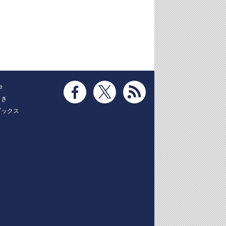
e
とき
ブックス