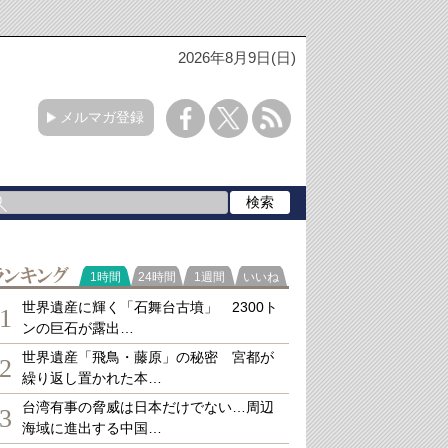
2026年8月9日(日)
メルマガ登録
ランキング
1時間
24時間
1週間
いいね
世界遺産に輝く「石舞台古墳」 2300ト
1
ンの巨石が露出…
世界遺産「飛鳥・藤原」の秘密 宮都が
2
繰り返し置かれた本…
台湾有事の脅威は日本だけでない…周辺
3
海域に進出する中国…