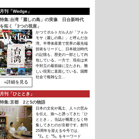
月刊「Wedge」
特集:台湾「麗しの島」の実像 日台新時代
を拓く「3つの視座」
かつてポルトガル人が「フォル
モサ（麗しの島）」と呼んだ台
湾。半導体産業で世界の最先端
技術をリードし、日本統治時代
の記憶も、歴史の一部として内
包している。一方で、現在は米
中対立の最前線に立たされ、難
しい現実に直面している。国際
社会で複雑な立…
»詳細を見る
月刊「ひととき」
特集:京都 2と5の物語
日本の文化や風土、人々の営み
を伝え、旅へと誘ってきた「ひ
ととき」。当誌が幾度となく特
集してきたのが京都です。創刊
25周年を迎える今号では、
〝2〟と〝5〟をキーワード