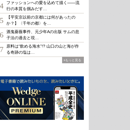
ファッションへの愛を込めて描く――流
4
行の本質を掴みだす…
【平安京以前の京都には何があったの
5
か？】〈千年の都〉を…
酒鬼薔薇事件、元少年Aの出版 サムの息
6
子法の過去と現…
原料は“飲める海水”!? 山口の山と海が作
7
る奇跡の塩は…
»もっと見る