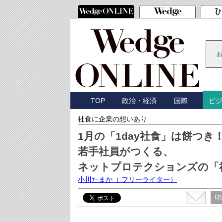
TOP
政治・経済
国際
ビ
社食に企業の想いあり
1月の「1day社食」は餅つき
若手社員がつくる、
ネットプロテクションズの「
小川たまか
（ フリーライター）
印