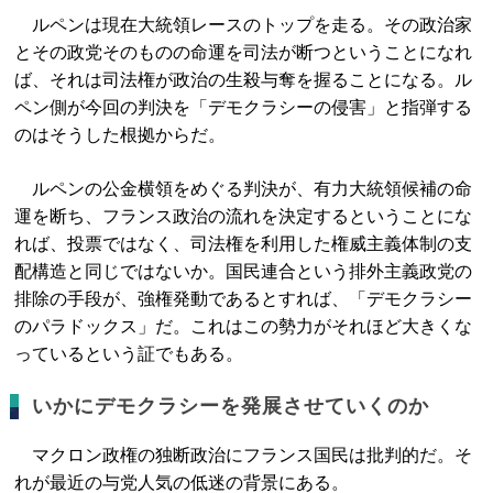
ルペンは現在大統領レースのトップを走る。その政治家
とその政党そのものの命運を司法が断つということになれ
ば、それは司法権が政治の生殺与奪を握ることになる。ル
ペン側が今回の判決を「デモクラシーの侵害」と指弾する
のはそうした根拠からだ。
ルペンの公金横領をめぐる判決が、有力大統領候補の命
運を断ち、フランス政治の流れを決定するということにな
れば、投票ではなく、司法権を利用した権威主義体制の支
配構造と同じではないか。国民連合という排外主義政党の
排除の手段が、強権発動であるとすれば、「デモクラシー
のパラドックス」だ。これはこの勢力がそれほど大きくな
っているという証でもある。
いかにデモクラシーを発展させていくのか
マクロン政権の独断政治にフランス国民は批判的だ。そ
れが最近の与党人気の低迷の背景にある。