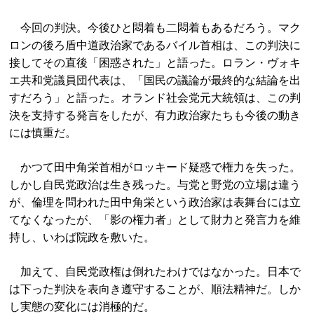
今回の判決。今後ひと悶着も二悶着もあるだろう。マク
ロンの後ろ盾中道政治家であるバイル首相は、この判決に
接してその直後「困惑された」と語った。ロラン・ヴォキ
エ共和党議員団代表は、「国民の議論が最終的な結論を出
すだろう」と語った。オランド社会党元大統領は、この判
決を支持する発言をしたが、有力政治家たちも今後の動き
には慎重だ。
かつて田中角栄首相がロッキード疑惑で権力を失った。
しかし自民党政治は生き残った。与党と野党の立場は違う
が、倫理を問われた田中角栄という政治家は表舞台には立
てなくなったが、「影の権力者」として財力と発言力を維
持し、いわば院政を敷いた。
加えて、自民党政権は倒れたわけではなかった。日本で
は下った判決を表向き遵守することが、順法精神だ。しか
し実態の変化には消極的だ。