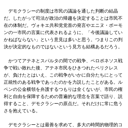
デモクラシーの制度は市民の議論を通した判断の結晶
だ。したがって司法が政治の帰趨を決定することは市民不
在の体制だ。ヴォキエ共和党党首の発言やエニヌ・ボーモ
ンの一市民の言葉に代表されるように、「今後議論してい
かねばならない」という意見は多いと思う。つまりこの判
決が決定的なものではないという見方も結構あるだろう。
かつてアテネとスパルタの間での戦争、ペロポネソス戦
争で戦い敗れた後、アテネ市民をひきつれたペリクレス
が、負けたとはいえ、この戦争がいかに自分たちにとって
正統性のある戦争であったのかを力説したことがある。ル
ペンの公金横領を弁護するつもりは全くないが、市民の権
利と自由を保障するための普遍的な理念を言葉で語り、説
得すること、デモクラシーの原点だ。それだけに常に危う
さを抱えている。
デモクラシーとは最善を求めて、多大の時間的物理的コ