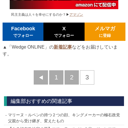
民主主義は人々を幸せにするのか？▶
アマゾン
Facebook
X
メルマガ
でフォロー
でフォロー
に登録
▲「Wedge ONLINE」の
新着記事
などをお届けしていま
す。
前
1
2
3
へ
編集部おすすめの関連記事
マリーヌ・ルペンの持つ２つの顔、キングメーカーの極右政党
父親から受け継ぎ、変えたもの