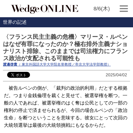
8/6(木)
世界の記述
〈フランス民主主義の危機〉マリーヌ・ルペン
はなぜ有罪になったのか？極右排外主義ナショ
ナリスト排除、このままでは司法権力にフラン
ス政治が支配される可能性も
渡邊啓貴
（ 東京外国語大学大学院名誉教授／帝京大学法学部教授）
2025/04/02
被告ルペンの側が、「裁判の政治的利用」だとする根拠
だ。つまり金銭倫理を裁くと見せて、被選挙権を断つ。一
般の人であれば、被選挙権のはく奪は公民としての一部の
権利の停止で済ませられるが、今回の場合ルペンの「政治
生命」を断つということを意味する。彼女にとって次回の
大統領選挙は最後の大統領挑戦にもなるからだ。