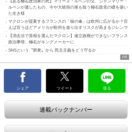
【ある極右政治家の死】マリーヌ・ルペンの父、ジャンマリー・
ルペンが遺したもの、今や大統領の座も狙う極右政党の礎を築い
た生き様
マクロンが提案するフランスの「核の傘」は欧州に広がるか？言
えば言うほどアメリカが欧州を放り出すリスクが高まるジレンマ
【消去法で首相を選んだマクロン】連立政権ができないフランス
政治事情、極右がキングメーカーに
SNSという〝群衆〟から 民主主義をどう守るか
PR
シェア
ツイート
送る
連載バックナンバー