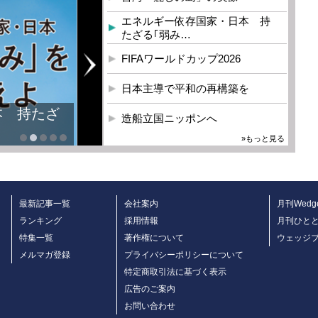
エネルギー依存国家・日本 持
たざる｢弱み…
FIFAワールドカップ2026
日本主導で平和の再構築を
造船立国ニッポンへ
»もっと見る
最新記事一覧
会社案内
月刊Wedg
ランキング
採用情報
月刊ひと
特集一覧
著作権について
ウェッジ
メルマガ登録
プライバシーポリシーについて
特定商取引法に基づく表示
広告のご案内
お問い合わせ