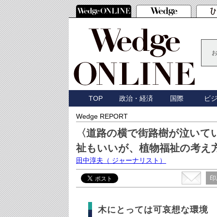
TOP
政治・経済
国際
ビ
Wedge REPORT
〈道路の横で街路樹が泣いて
祉もいいが、植物福祉の考え
田中淳夫
（ ジャーナリスト）
印
木にとっては可哀想な環境