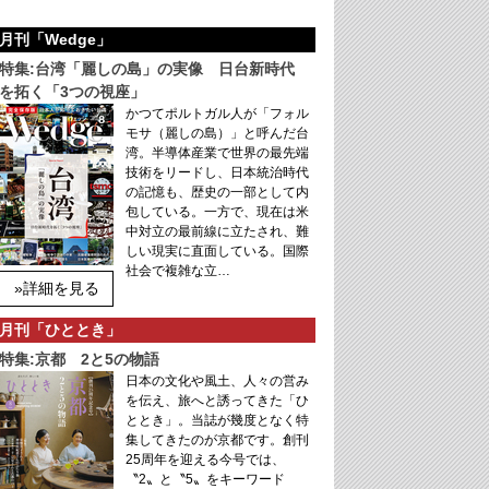
月刊「Wedge」
特集:台湾「麗しの島」の実像 日台新時代
を拓く「3つの視座」
かつてポルトガル人が「フォル
モサ（麗しの島）」と呼んだ台
湾。半導体産業で世界の最先端
技術をリードし、日本統治時代
の記憶も、歴史の一部として内
包している。一方で、現在は米
中対立の最前線に立たされ、難
しい現実に直面している。国際
社会で複雑な立…
»詳細を見る
月刊「ひととき」
特集:京都 2と5の物語
日本の文化や風土、人々の営み
を伝え、旅へと誘ってきた「ひ
ととき」。当誌が幾度となく特
集してきたのが京都です。創刊
25周年を迎える今号では、
〝2〟と〝5〟をキーワード