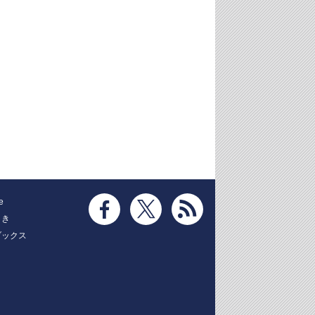
e
とき
ブックス