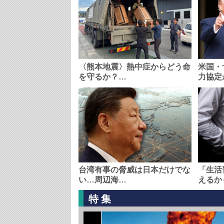
〈熊本地震〉熱中症からどう命
米国・
を守るか？…
力協定
台湾有事の脅威は日本だけでな
「生活
い…周辺海…
えるか
特集