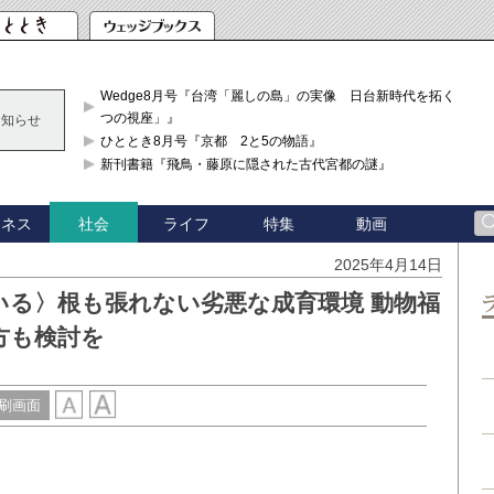
Wedge8月号『台湾「麗しの島」の実像 日台新時代を拓く「3
つの視座」』
お知らせ
ひととき8月号『京都 2と5の物語』
新刊書籍『飛鳥・藤原に隠された古代宮都の謎』
ジネス
ライフ
特集
動画
社会
2025年4月14日
いる〉根も張れない劣悪な成育環境 動物福
方も検討を
刷画面