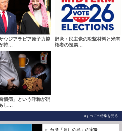
サウジアラビア原子力協
野党・民主党の攻撃材料と米有
が持…
権者の投票…
習慣病」という呼称が消
もし…
»すべての特集を見る
台湾「麗しの島」の実像