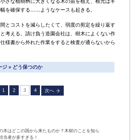
に小さな植樹桝に大きくなる木の苗を植え、根元はギ
道幅を確保する……ようなケースも起きる。
間とコストを減らしたくて、弱度の剪定を繰り返す
りと考える。請け負う造園会社は、樹木によくない作
。仕様書から外れた作業をすると検査が通らないから
ジ » どう保つのか
1
2
3
4
次へ
の木はどこの国から来たものか？木材のことを知ら
担当者が多すぎる！