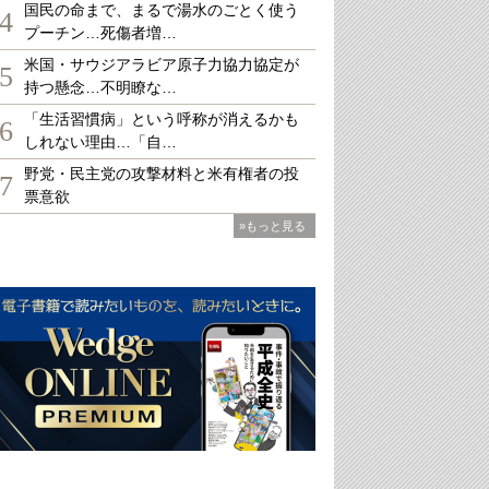
国民の命まで、まるで湯水のごとく使う
4
プーチン…死傷者増…
米国・サウジアラビア原子力協力協定が
5
持つ懸念…不明瞭な…
「生活習慣病」という呼称が消えるかも
6
しれない理由…「自…
野党・民主党の攻撃材料と米有権者の投
7
票意欲
»もっと見る