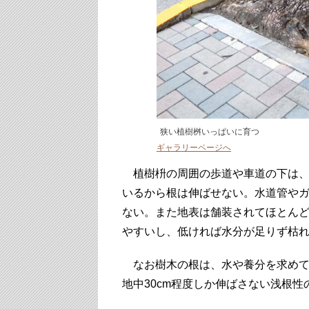
狭い植樹桝いっぱいに育つ
ギャラリーページへ
植樹枡の周囲の歩道や車道の下は、
いるから根は伸ばせない。水道管や
ない。また地表は舗装されてほとん
やすいし、低ければ水分が足りず枯
なお樹木の根は、水や養分を求めて
地中30cm程度しか伸ばさない浅根性