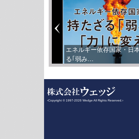
FIFAワールドカップ2026
‹Copyright © 1997-2026 Wedge All Rights Reserved.›