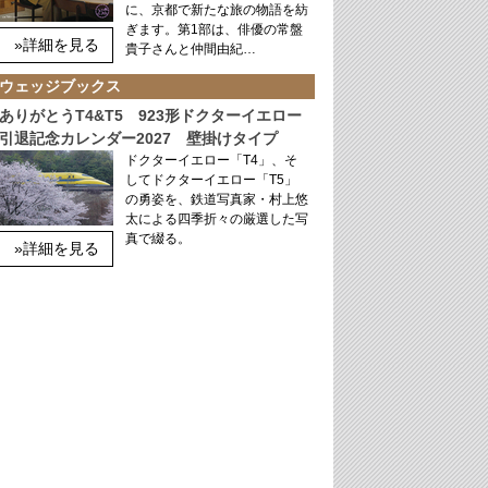
に、京都で新たな旅の物語を紡
ぎます。第1部は、俳優の常盤
»詳細を見る
貴子さんと仲間由紀…
ウェッジブックス
ありがとうT4&T5 923形ドクターイエロー
引退記念カレンダー2027 壁掛けタイプ
ドクターイエロー「T4」、そ
してドクターイエロー「T5」
の勇姿を、鉄道写真家・村上悠
太による四季折々の厳選した写
真で綴る。
»詳細を見る