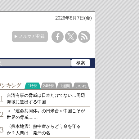
2026年8月7日(金)
メルマガ登録
ランキング
1時間
24時間
1週間
いいね
台湾有事の脅威は日本だけでない…周辺
1
海域に進出する中国…
＜〝運命共同体〟の日米台＞中国こそが
2
世界の脅威....…
〈熊本地震〉熱中症からどう命を守る
3
か？人間は「発汗の名…