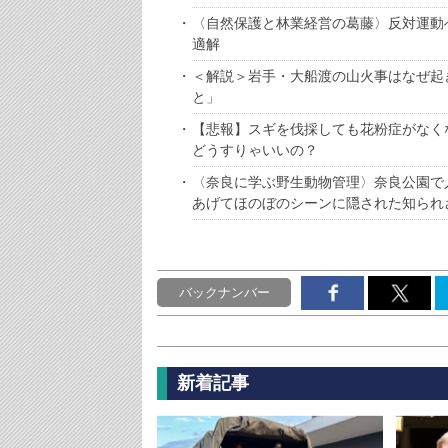
〈自然保護と林業経営の葛藤〉反対運動
適解
＜解説＞岩手・大船渡の山火事はなぜ起
と」
【悲報】スギを伐採しても花粉症がなく
どうすりゃいいの？
〈奈良に学ぶ野生動物管理〉奈良公園で
あげてほのぼのシーンに隠された知られ
バックナンバー
新着記事