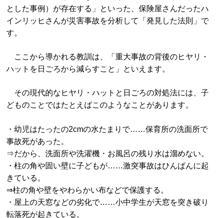
とした事例）が存在する」といった、保険屋さんだったハ
インリッヒさんが災害事故を分析して「発見した法則」で
す。
ここから導かれる教訓は、「重大事故の背後のヒヤリ・
ハットを日ごろから減らすこと」といえます。
その現代的なヒヤリ・ハットと日ごろの対処法には、子
どものことではたとえばこのようなことがあります。
・幼児はたったの2cmの水たまりで……保育所の洗面所で
事故死があった。
⇒だから、洗面所や洗濯機・お風呂の残り水は溜めない。
・柱の角や固い壁に子どもが……激突事故はひんぱんに起
きている。
⇒柱の角や壁をやわらかい布などで保護する。
・屋上の天窓などの劣化で……小中学生が天窓を突き破り
転落死が起きている。