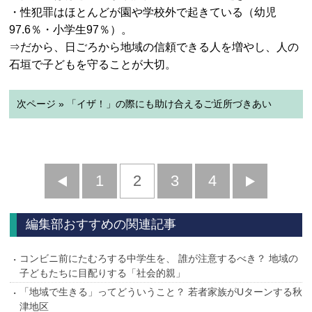
・性犯罪はほとんどが園や学校外で起きている（幼児
97.6％・小学生97％）。
⇒だから、日ごろから地域の信頼できる人を増やし、人の
石垣で子どもを守ることが大切。
次ページ » 「イザ！」の際にも助け合えるご近所づきあい
前
1
2
3
4
次
へ
へ
編集部おすすめの関連記事
コンビニ前にたむろする中学生を、 誰が注意するべき？ 地域の
子どもたちに目配りする「社会的親」
「地域で生きる」ってどういうこと？ 若者家族がUターンする秋
津地区