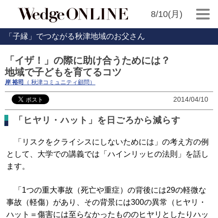
8/10(月)
「子縁」でつながる秋津地域のお父さん
「イザ！」の際に助け合うためには？
地域で子どもを育てるコツ
岸 裕司
（ 秋津コミュニティ顧問）
2014/04/10
「ヒヤリ・ハット」を日ごろから減らす
「リスクをクライシスにしないためには」の考え方の例
として、大学での講義では「ハインリッヒの法則」を話し
ます。
「1つの重大事故（死亡や重症）の背後には29の軽微な
事故（軽傷）があり、その背景には300の異常（ヒヤリ・
ハット＝傷害には至らなかったもののヒヤリとしたりハッ