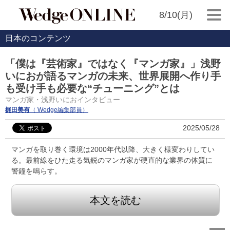
8/10(月)
日本のコンテンツ
「僕は『芸術家』ではなく『マンガ家』」浅野
いにおが語るマンガの未来、世界展開へ作り手
も受け手も必要な“チューニング”とは
マンガ家・浅野いにおインタビュー
梶田美有
（ Wedge編集部員）
2025/05/28
マンガを取り巻く環境は2000年代以降、大きく様変わりしてい
る。最前線をひた走る気鋭のマンガ家が硬直的な業界の体質に
警鐘を鳴らす。
本文を読む