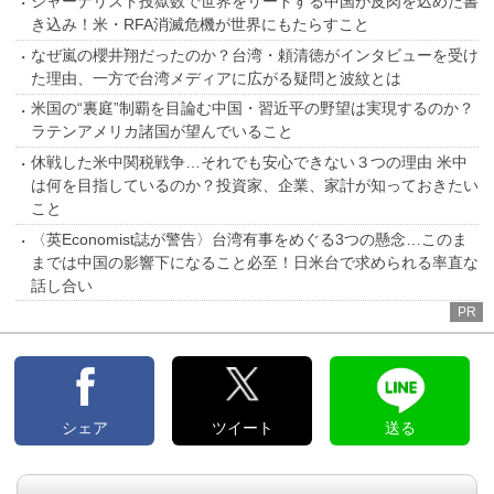
ジャーナリスト投獄数で世界をリードする中国が皮肉を込めた書
き込み！米・RFA消滅危機が世界にもたらすこと
なぜ嵐の櫻井翔だったのか？台湾・頼清徳がインタビューを受け
た理由、一方で台湾メディアに広がる疑問と波紋とは
米国の“裏庭”制覇を目論む中国・習近平の野望は実現するのか？
ラテンアメリカ諸国が望んでいること
休戦した米中関税戦争…それでも安心できない３つの理由 米中
は何を目指しているのか？投資家、企業、家計が知っておきたい
こと
〈英Economist誌が警告〉台湾有事をめぐる3つの懸念…このま
までは中国の影響下になること必至！日米台で求められる率直な
話し合い
PR
シェア
ツイート
送る