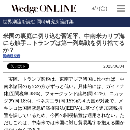
8/7(金)
世界潮流を読む 岡崎研究所論評集
米国の裏庭に切り込む習近平、中南米カリブ海
にも触手…トランプは第一列島戦を切り捨てる
か？
岡崎研究所
2025/06/04
実際、トランプ関税は、東南アジア諸国に比べれば、中
南米諸国のものの方がずっと低い。具体的には、ガイアナ
(相互関税率 38%)、フォークランド諸島(同 41%)、ニカラ
グア(同 18%)、ベネズエラ(同 15%)の４カ国が対象で、メ
キシコは国際緊急経済権限法(IEEPA)に基づく追加関税措
置を課しているため、今回の関税措置は適用されない。た
だしこれは、中南米では米国に対し貿易黒字を抱える国が
少ないからである。