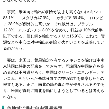
事実、米国向け輸出の割合があまり高くない(メキシコ
83.1%、コスタリカ47.3%、ニカラグア 39.4%、コロンビ
ア 28.9%が例外的に高いが、それ以外は、ブラジル
12.8%、アルゼンチン 8.0%を含めて、軒並み 10%代前半
以下である。但し銅を輸出するチリは15.9%)。これは、資
源などを中心に対中輸出の割合が大きいことを反映してい
るのだろう。
要は、米国は、貿易協定を有するメキシコを除けば中南
米諸国に特別の配慮をしておらず、同諸国が中国依存を高
めるのは不可避だろう。中国はクリーン・エネルギー、テ
レコム、AIといった先端分野での技術協力を提案したとの
報道もある。正に、南北の軸の真ん中が侵食されるのであ
り、米国が真剣に南北を軸にしようとしているとは考えら
れない。
他地域で進む自由貿易協定