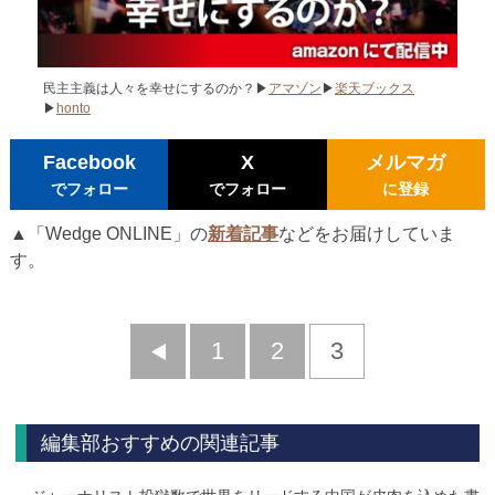
民主主義は人々を幸せにするのか？▶
アマゾン
▶
楽天ブックス
▶
honto
Facebook
X
メルマガ
でフォロー
でフォロー
に登録
▲「Wedge ONLINE」の
新着記事
などをお届けしていま
す。
前
1
2
3
へ
編集部おすすめの関連記事