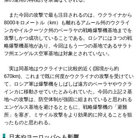
また今回の攻撃で最も注目されるのは、ウクライナから
8000キロメートル（km）も離れるアムール州のウクライ
ンカやイルクーツク州のベーラヤの戦略爆撃機基地までを
攻撃しかつ成功していることである。ロシアには３つの戦
略爆撃機基地があり、今回はもう一つの基地であるサラト
フ州エンゲルス空軍基地は対象とされていない。
実は同基地はウクライナに比較的近く(国境から約
670km)、これまで既に何度かウクライナの攻撃を受けてい
て、ロシア軍は爆撃機をしばしば遠方のベーラヤやウクラ
インカに移動させていたとみられていた。今回の上記２基
地への攻撃は、防空体制が強固に組まれていると思われる
エンゲルス基地を避けるとともに、戦略爆撃機の「避難
所」を塞ぎ、ミサイル攻撃をより効果的に抑えることを狙
ったものと思われる。
日本やヨーロッパへも影響