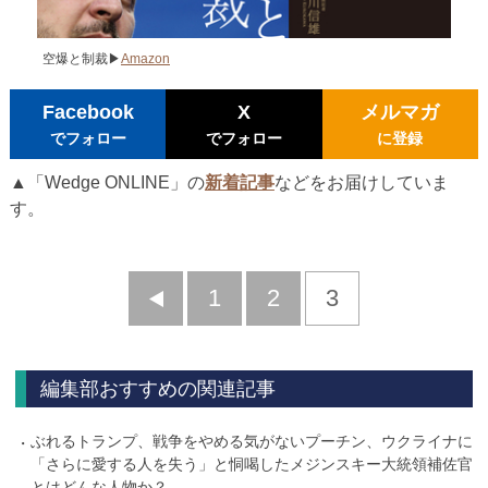
空爆と制裁▶
Amazon
Facebook
X
メルマガ
でフォロー
でフォロー
に登録
▲「Wedge ONLINE」の
新着記事
などをお届けしていま
す。
前
1
2
3
へ
編集部おすすめの関連記事
ぶれるトランプ、戦争をやめる気がないプーチン、ウクライナに
「さらに愛する人を失う」と恫喝したメジンスキー大統領補佐官
とはどんな人物か？