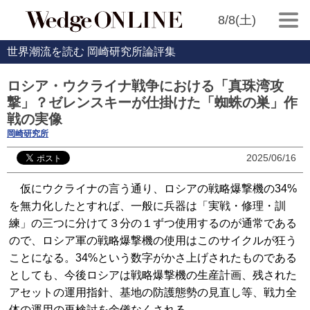
8/8(土)
世界潮流を読む 岡崎研究所論評集
ロシア・ウクライナ戦争における「真珠湾攻
撃」？ゼレンスキーが仕掛けた「蜘蛛の巣」作
戦の実像
岡崎研究所
2025/06/16
仮にウクライナの言う通り、ロシアの戦略爆撃機の34%
を無力化したとすれば、一般に兵器は「実戦・修理・訓
練」の三つに分けて３分の１ずつ使用するのが通常である
ので、ロシア軍の戦略爆撃機の使用はこのサイクルが狂う
ことになる。34%という数字がかさ上げされたものである
としても、今後ロシアは戦略爆撃機の生産計画、残された
アセットの運用指針、基地の防護態勢の見直し等、戦力全
体の運用の再検討を余儀なくされる。