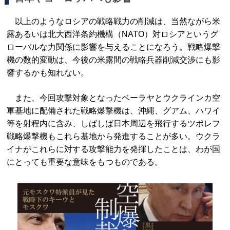
以上のようなロシアの戦略戦力の削減は、当然ながら米
露あるいは北大西洋条約機構（NATO）対ロシアというグ
ローバルな力関係に影響を与えることになろう。戦略爆撃
機の数的変動は、今後の米露間の戦略兵器削減交渉にも影
響するかも知れない。
また、今回攻撃対象となったベーラヤとウクラインカ空
軍基地に配備された戦略爆撃機は、沖縄、グアム、ハワイ
等を射程内に含み、しばしば日本周辺を飛行するツポレフ
戦略爆撃機もこれら基地から発進することが多い。ウクラ
イナがこれらに対する攻撃能力を発揮したことは、わが国
にとっても重要な意味をもつものである。