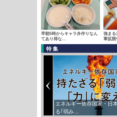
早朝5時からキャラ弁作りなん
強まる
てあり得な…
軍拡競
特集
FIFAワールドカップ2026