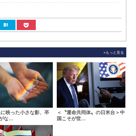
»もっと見る
像に映った小さな影、卒
＜〝運命共同体〟の日米台＞中
がな…
国こそが世…