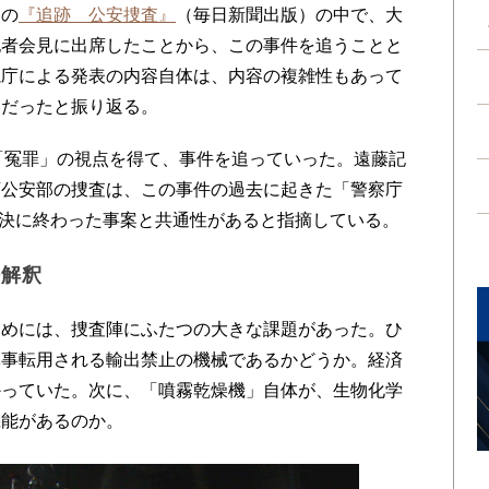
刊の
『追跡 公安捜査』
（毎日新聞出版）の中で、大
記者会見に出席したことから、この事件を追うことと
視庁による発表の内容自体は、内容の複雑性もあって
いだったと振り返る。
「冤罪」の視点を得て、事件を追っていった。遠藤記
庁公安部の捜査は、この事件の過去に起きた「警察庁
未解決に終わった事案と共通性があると指摘している。
法解釈
めには、捜査陣にふたつの大きな課題があった。ひ
軍事転用される輸出禁止の機械であるかどうか。経済
かっていた。次に、「噴霧乾燥機」自体が、生物化学
機能があるのか。