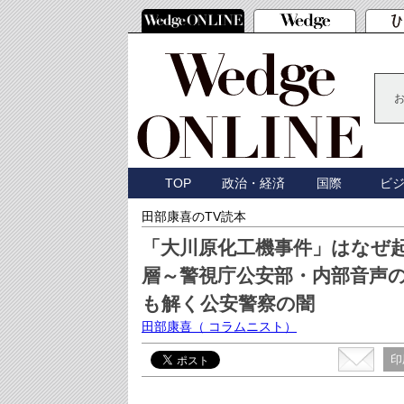
TOP
政治・経済
国際
ビ
田部康喜のTV読本
「大川原化工機事件」はなぜ起
層～警視庁公安部・内部音声
も解く公安警察の闇
田部康喜
（ コラムニスト）
印