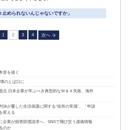
我々止められないんじゃないですか」
1
2
3
4
次へ
本音を描く
崩壊のとば口に
題点 日本企業が学ぶべき典型的なＭ＆Ａ失敗、海外
判決が覆した生活保護に関する“役所の常識”、「申請
を変える
に企業が損害賠償請求へ、SNSで飛び交う虚偽情報
るのか