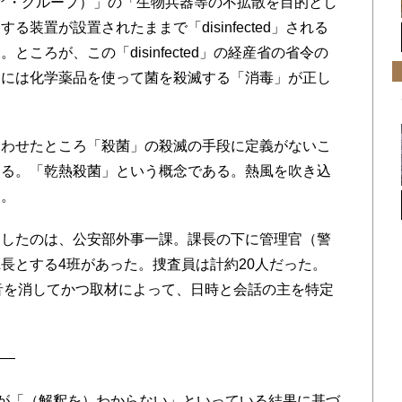
ア・グループ）」の「生物兵器等の不拡散を目的とし
装置が設置されたままで「disinfected」される
ころが、この「disinfected」の経産省の省令の
的には化学薬品を使って菌を殺滅する「消毒」が正し
わせたところ「殺菌」の殺滅の手段に定義がないこ
する。「乾熱殺菌」という概念である。熱風を吹き込
た。
したのは、公安部外事一課。課長の下に管理官（警
長とする4班があった。捜査員は計約20人だった。
音を消してかつ取材によって、日時と会話の主を特定
――
が「（解釈を）わからない」といっている結果に基づ