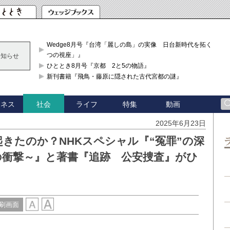
Wedge8月号『台湾「麗しの島」の実像 日台新時代を拓く「3
つの視座」』
お知らせ
ひととき8月号『京都 2と5の物語』
新刊書籍『飛鳥・藤原に隠された古代宮都の謎』
ジネス
ライフ
特集
動画
社会
2025年6月23日
きたのか？NHKスペシャル『“冤罪”の深
の衝撃～』と著書『追跡 公安捜査』がひ
刷画面