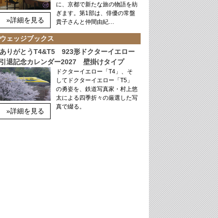
に、京都で新たな旅の物語を紡
ぎます。第1部は、俳優の常盤
»詳細を見る
貴子さんと仲間由紀…
ウェッジブックス
ありがとうT4&T5 923形ドクターイエロー
引退記念カレンダー2027 壁掛けタイプ
ドクターイエロー「T4」、そ
してドクターイエロー「T5」
の勇姿を、鉄道写真家・村上悠
太による四季折々の厳選した写
真で綴る。
»詳細を見る