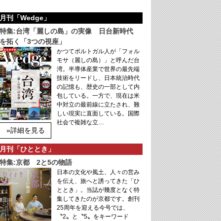
月刊「Wedge」
特集:台湾「麗しの島」の実像 日台新時代
を拓く「3つの視座」
かつてポルトガル人が「フォル
モサ（麗しの島）」と呼んだ台
湾。半導体産業で世界の最先端
技術をリードし、日本統治時代
の記憶も、歴史の一部として内
包している。一方で、現在は米
中対立の最前線に立たされ、難
しい現実に直面している。国際
社会で複雑な立…
»詳細を見る
月刊「ひととき」
特集:京都 2と5の物語
日本の文化や風土、人々の営み
を伝え、旅へと誘ってきた「ひ
ととき」。当誌が幾度となく特
集してきたのが京都です。創刊
25周年を迎える今号では、
〝2〟と〝5〟をキーワード