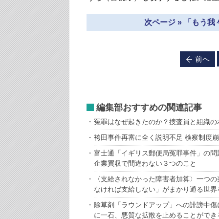
次ページ » 「もう
前へ
編集部おすすめの関連記事
冤罪はなぜ起きたのか？捜査員と組織の
袴田事件再審に全く説明不足 検察制度
富士通「イギリス郵便局冤罪事件」の問
企業買収で間違わない３つのこと
〈支給されなかった障害者加算〉一つの
なければ支給しない」がまかり通る世界
除草剤「ラウンドアップ」への誹謗中傷
に一石、悪質な拡散を止めることができ