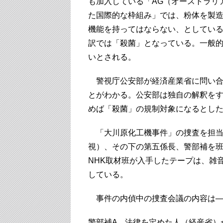
も加入している「AG（オーストラリ
た国際的な枠組み」では、粉体を製造する
機能を持ってはならない、としている。と
訳では「殺菌」となっている。一般
いとされる。
警視庁公安部が経済産業省に問い合
とがわかる。公安部は独自の解釈を
めば「殺菌」の規制対象になるとし
「大川原化工機事件」の捜査を担当
視）、その下の第五係長、警部補を班
NHK取材班が入手したテープは、雑
している。
事件の内偵中の捜査会議の内容は
警部補A 法律を定めた人（経産省）