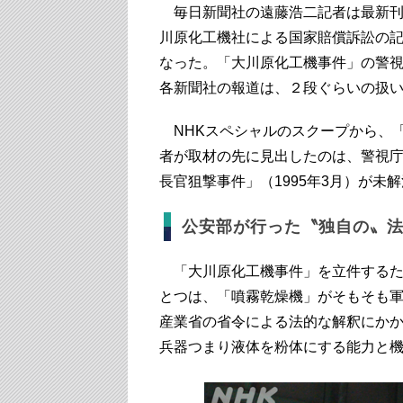
毎日新聞社の遠藤浩二記者は最新
川原化工機社による国家賠償訴訟の
なった。「大川原化工機事件」の警
各新聞社の報道は、２段ぐらいの扱
NHKスペシャルのスクープから、
者が取材の先に見出したのは、警視
長官狙撃事件」（1995年3月）が
公安部が行った〝独自の〟
「大川原化工機事件」を立件するた
とつは、「噴霧乾燥機」がそもそも
産業省の省令による法的な解釈にか
兵器つまり液体を粉体にする能力と