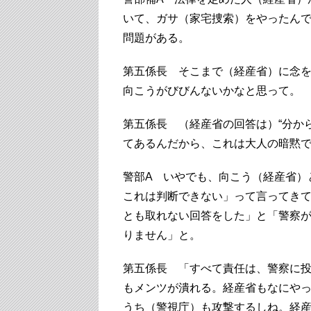
いて、ガサ（家宅捜索）をやったん
問題がある。
第五係長 そこまで（経産省）に念
向こうがびびんないかなと思って。
第五係長 （経産省の回答は）“分から
てあるんだから、これは大人の暗黙
警部A いやでも、向こう（経産省）
これは判断できない」って言ってき
とも取れない回答をした」と「警察
りません」と。
第五係長 「すべて責任は、警察に
もメンツが潰れる。経産省もなにや
うち（警視庁）も攻撃するしね。経