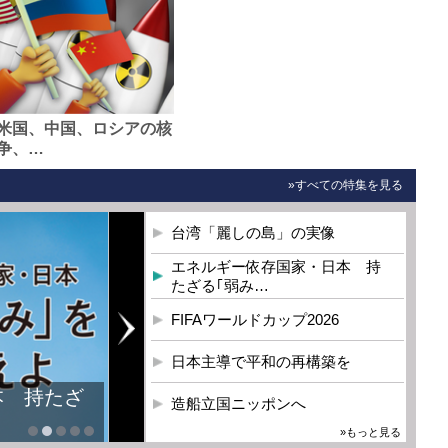
米国、中国、ロシアの核
争、…
»すべての特集を見る
台湾「麗しの島」の実像
エネルギー依存国家・日本 持
たざる｢弱み…
FIFAワールドカップ2026
日本主導で平和の再構築を
造船立国ニッポンへ
»もっと見る