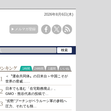
2026年8月6日(木)
メルマガ登録
ランキング
1時間
24時間
1週間
いいね
＜〝運命共同体〟の日米台＞中国こそが
1
世界の脅威....…
日本でも進む「在宅勤務廃止」、
2
GMO・熊谷代表の投稿で…
“劣勢”プーチンがベラルーシ軍の参戦へ
3
圧力、それでも独…